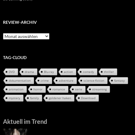
REVIEW-ARCHIV
Review-
Archiv
TAG-CLOUD
DVD
drama
Blu-ray
action
comedy
thriller
dokumentation
crime
adventure
science-fiction
fantasy
animation
horror
romance
serie
streaming
mystery
family
goldener haken
Download
Aktuell im Trend