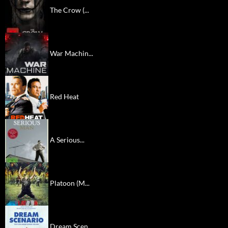
The Crow (...
War Machin...
Red Heat
A Serious...
Platoon (M...
Dream Scen...