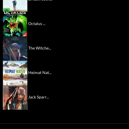
Octalus ...
The Witche...
Heimat Nat...
Jack Sparr...