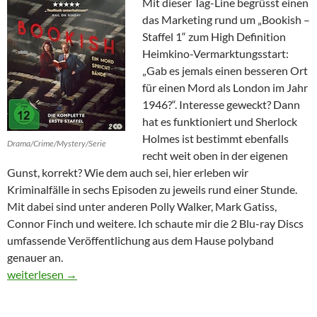
Mit dieser Tag-Line begrüsst einen
das Marketing rund um „Bookish –
Staffel 1“ zum High Definition
Heimkino-Vermarktungsstart:
„Gab es jemals einen besseren Ort
für einen Mord als London im Jahr
1946?“. Interesse geweckt? Dann
hat es funktioniert und Sherlock
Holmes ist bestimmt ebenfalls
Drama/Crime/Mystery/Serie
recht weit oben in der eigenen
Gunst, korrekt? Wie dem auch sei, hier erleben wir
Kriminalfälle in sechs Episoden zu jeweils rund einer Stunde.
Mit dabei sind unter anderen Polly Walker, Mark Gatiss,
Connor Finch und weitere. Ich schaute mir die 2 Blu-ray Discs
umfassende Veröffentlichung aus dem Hause polyband
genauer an.
Bookish – Staffel 1
weiterlesen
→