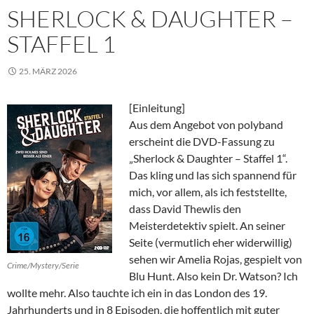
SHERLOCK & DAUGHTER –
STAFFEL 1
25. MÄRZ 2026
[Einleitung]
Aus dem Angebot von polyband
erscheint die DVD-Fassung zu
„Sherlock & Daughter – Staffel 1“.
Das kling und las sich spannend für
mich, vor allem, als ich feststellte,
dass David Thewlis den
Meisterdetektiv spielt. An seiner
Seite (vermutlich eher widerwillig)
sehen wir Amelia Rojas, gespielt von
Crime/Mystery/Serie
Blu Hunt. Also kein Dr. Watson? Ich
wollte mehr. Also tauchte ich ein in das London des 19.
Jahrhunderts und in 8 Episoden, die hoffentlich mit guter