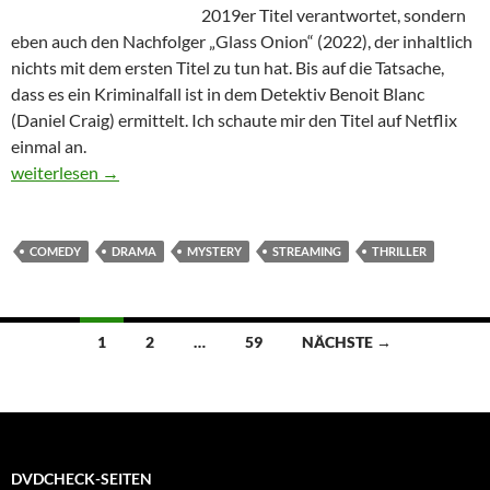
2019er Titel verantwortet, sondern
eben auch den Nachfolger „Glass Onion“ (2022), der inhaltlich
nichts mit dem ersten Titel zu tun hat. Bis auf die Tatsache,
dass es ein Kriminalfall ist in dem Detektiv Benoit Blanc
(Daniel Craig) ermittelt. Ich schaute mir den Titel auf Netflix
einmal an.
Glass Onion: A Knives Out Mystery
weiterlesen
→
COMEDY
DRAMA
MYSTERY
STREAMING
THRILLER
Beitragsnavigation
1
2
…
59
NÄCHSTE →
DVDCHECK-SEITEN