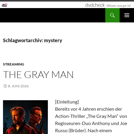
Zum
Inhalt
Suchen
dvdcheck – Wissen, was gut ist!
springen
PRIMÄR
MENÜ
Schlagwortarchiv: mystery
STREAMING
THE GRAY MAN
8. JUNI 2026
[Einleitung]
Bereits vor 4 Jahren erschien der
Action-Thriller „The Gray Man“ von
Regisseuren-Duo Anthony und Joe
Russo (Brüder). Nach einem