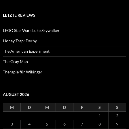
LETZTE REVIEWS
LEGO Star Wars Luke Skywalker
Honey Trap: Derby
The American Experiment
The Gray Man
Therapie für Wikinger
AUGUST 2026
M
D
M
D
F
S
S
1
2
3
4
5
6
7
8
9