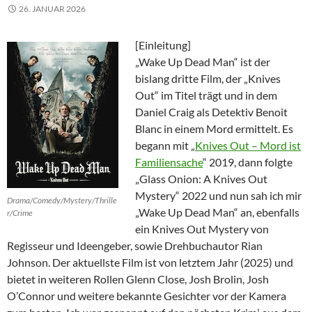
26. JANUAR 2026
[Einleitung]
„Wake Up Dead Man“ ist der
bislang dritte Film, der „Knives
Out“ im Titel trägt und in dem
Daniel Craig als Detektiv Benoit
Blanc in einem Mord ermittelt. Es
begann mit „
Knives Out – Mord ist
Familiensache
“ 2019, dann folgte
„Glass Onion: A Knives Out
Mystery“ 2022 und nun sah ich mir
Drama/Comedy/Mystery/Thrille
„Wake Up Dead Man“ an, ebenfalls
r/Crime
ein Knives Out Mystery von
Regisseur und Ideengeber, sowie Drehbuchautor Rian
Johnson. Der aktuellste Film ist von letztem Jahr (2025) und
bietet in weiteren Rollen Glenn Close, Josh Brolin, Josh
O’Connor und weitere bekannte Gesichter vor der Kamera