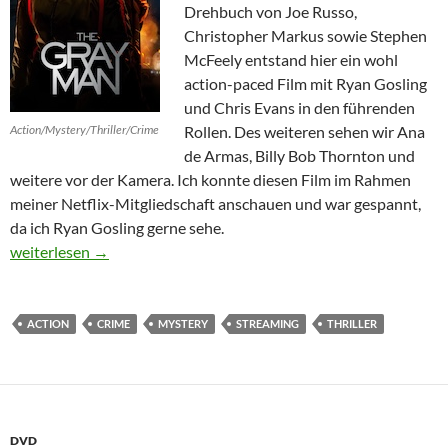
Drehbuch von Joe Russo,
Christopher Markus sowie Stephen
McFeely entstand hier ein wohl
action-paced Film mit Ryan Gosling
und Chris Evans in den führenden
Action/Mystery/Thriller/Crime
Rollen. Des weiteren sehen wir Ana
de Armas, Billy Bob Thornton und
weitere vor der Kamera. Ich konnte diesen Film im Rahmen
meiner Netflix-Mitgliedschaft anschauen und war gespannt,
da ich Ryan Gosling gerne sehe.
The Gray Man
weiterlesen
→
ACTION
CRIME
MYSTERY
STREAMING
THRILLER
DVD