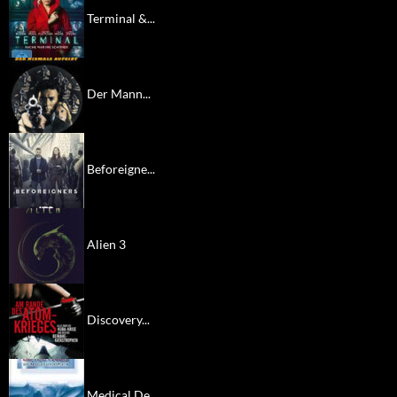
Terminal &...
Der Mann...
Beforeigne...
Alien 3
Discovery...
Medical De...