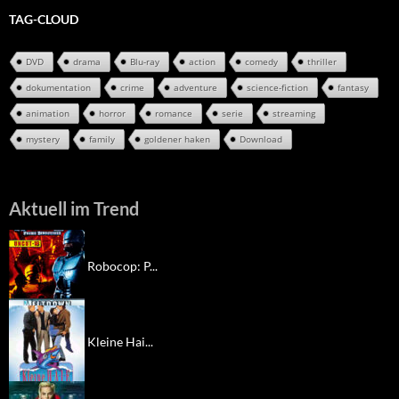
TAG-CLOUD
DVD
drama
Blu-ray
action
comedy
thriller
dokumentation
crime
adventure
science-fiction
fantasy
animation
horror
romance
serie
streaming
mystery
family
goldener haken
Download
Aktuell im Trend
Robocop: P...
Kleine Hai...