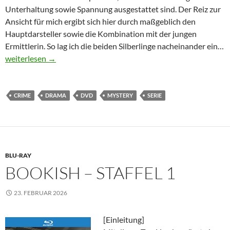
Unterhaltung sowie Spannung ausgestattet sind. Der Reiz zur
Ansicht für mich ergibt sich hier durch maßgeblich den
Hauptdarsteller sowie die Kombination mit der jungen
Ermittlerin. So lag ich die beiden Silberlinge nacheinander ein…
Sherlock & Daughter – Staffel 1
weiterlesen
→
CRIME
DRAMA
DVD
MYSTERY
SERIE
BLU-RAY
BOOKISH – STAFFEL 1
23. FEBRUAR 2026
[Einleitung]