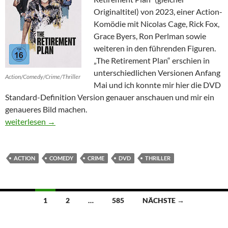
Originaltitel) von 2023, einer Action-
Komödie mit Nicolas Cage, Rick Fox,
Grace Byers, Ron Perlman sowie
weiteren in den führenden Figuren.
„The Retirement Plan“ erschien in
unterschiedlichen Versionen Anfang
Action/Comedy/Crime/Thriller
Mai und ich konnte mir hier die DVD
Standard-Definition Version genauer anschauen und mir ein
genaueres Bild machen.
The Retirement Plan
weiterlesen
→
ACTION
COMEDY
CRIME
DVD
THRILLER
Beitragsnavigation
1
2
…
585
NÄCHSTE →