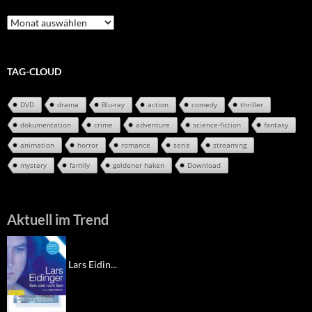
Review-
Archiv
TAG-CLOUD
DVD
drama
Blu-ray
action
comedy
thriller
dokumentation
crime
adventure
science-fiction
fantasy
animation
horror
romance
serie
streaming
mystery
family
goldener haken
Download
Aktuell im Trend
Lars Eidin...