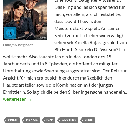
Das kling und las sich spannend für
mich, vor allem, als ich feststellte,
dass David Thewlis den
Meisterdetektiv spielt. An seiner
Seite (vermutlich eher widerwillig)
sehen wir Amelia Rojas, gespielt von
Crime/Mystery/Serie
Blu Hunt. Also kein Dr. Watson? Ich
wollte mehr. Also tauchte ich ein in das London des 19.
Jahrhunderts und in 8 Episoden, die hoffentlich mit guter
Unterhaltung sowie Spannung ausgestattet sind. Der Reiz zur
Ansicht für mich ergibt sich hier durch maßgeblich den
Hauptdarsteller sowie die Kombination mit der jungen
Ermittlerin. So lag ich die beiden Silberlinge nacheinander ein…
Sherlock & Daughter – Staffel 1
weiterlesen
→
CRIME
DRAMA
DVD
MYSTERY
SERIE