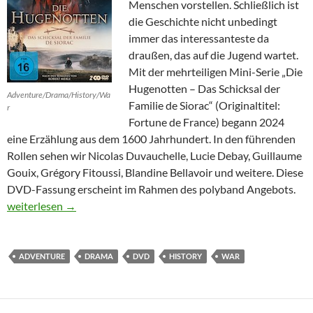
Menschen vorstellen. Schließlich ist
die Geschichte nicht unbedingt
immer das interessanteste da
draußen, das auf die Jugend wartet.
Mit der mehrteiligen Mini-Serie „Die
Hugenotten – Das Schicksal der
Adventure/Drama/History/Wa
Familie de Siorac“ (Originaltitel:
r
Fortune de France) begann 2024
eine Erzählung aus dem 1600 Jahrhundert. In den führenden
Rollen sehen wir Nicolas Duvauchelle, Lucie Debay, Guillaume
Gouix, Grégory Fitoussi, Blandine Bellavoir und weitere. Diese
DVD-Fassung erscheint im Rahmen des polyband Angebots.
Die Hugenotten – Das Schicksal der Familie de Siorac
weiterlesen
→
ADVENTURE
DRAMA
DVD
HISTORY
WAR