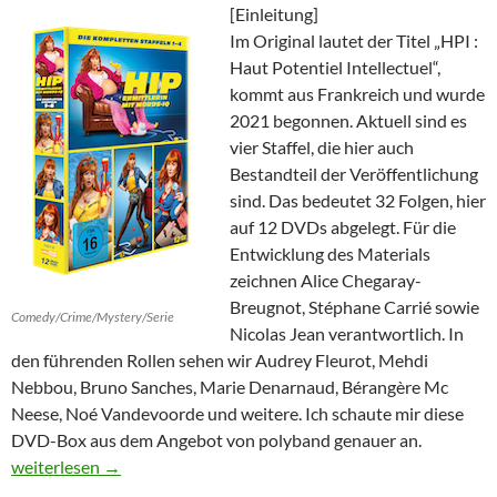
[Einleitung]
Im Original lautet der Titel „HPI :
Haut Potentiel Intellectuel“,
kommt aus Frankreich und wurde
2021 begonnen. Aktuell sind es
vier Staffel, die hier auch
Bestandteil der Veröffentlichung
sind. Das bedeutet 32 Folgen, hier
auf 12 DVDs abgelegt. Für die
Entwicklung des Materials
zeichnen Alice Chegaray-
Breugnot, Stéphane Carrié sowie
Comedy/Crime/Mystery/Serie
Nicolas Jean verantwortlich. In
den führenden Rollen sehen wir Audrey Fleurot, Mehdi
Nebbou, Bruno Sanches, Marie Denarnaud, Bérangère Mc
Neese, Noé Vandevoorde und weitere. Ich schaute mir diese
DVD-Box aus dem Angebot von polyband genauer an.
HIP – Ermittlerin mit Mords-IQ (Staffel 1-4)
weiterlesen
→