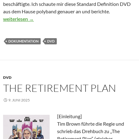
beschäftigte. Ich schaute mir diese Standard Definition DVD
aus dem Hause polyband genauer an und berichte.
Krishnamurti – Die Revolution der Stille
weiterlesen
→
DOKUMENTATION
DVD
DVD
THE RETIREMENT PLAN
9. JUNI 2025
[Einleitung]
Tim Brown führte die Regie und
schrieb das Drehbuch zu „The
Retirement Plan“ (gleicher