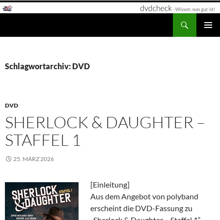
Zum
Inhalt
Suchen
dvdcheck – Wissen, was gut ist!
springen
PRIMÄR
MENÜ
Schlagwortarchiv: DVD
DVD
SHERLOCK & DAUGHTER –
STAFFEL 1
25. MÄRZ 2026
[Einleitung]
Aus dem Angebot von polyband
erscheint die DVD-Fassung zu
„Sherlock & Daughter – Staffel 1“.