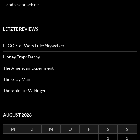
andreschnack.de
LETZTE REVIEWS
LEGO Star Wars Luke Skywalker
Honey Trap: Derby
The American Experiment
The Gray Man
Therapie für Wikinger
AUGUST 2026
M
D
M
D
F
S
S
1
2