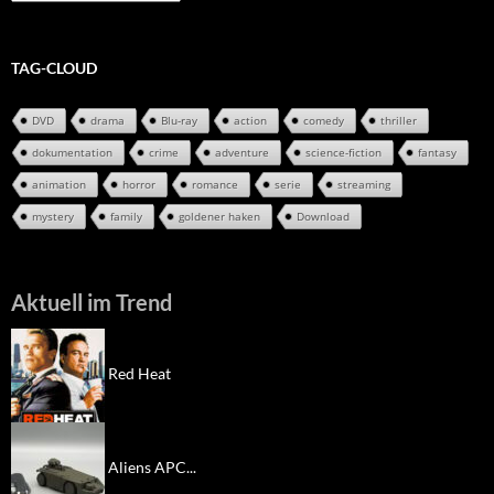
Archiv
TAG-CLOUD
DVD
drama
Blu-ray
action
comedy
thriller
dokumentation
crime
adventure
science-fiction
fantasy
animation
horror
romance
serie
streaming
mystery
family
goldener haken
Download
Aktuell im Trend
Red Heat
Aliens APC...