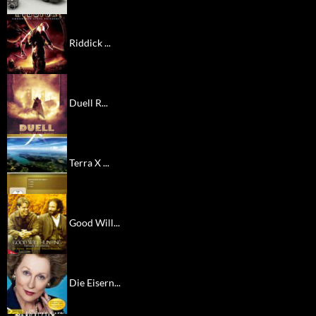
Riddick ...
Duell R...
Terra X ...
Good Will...
Die Eisern...