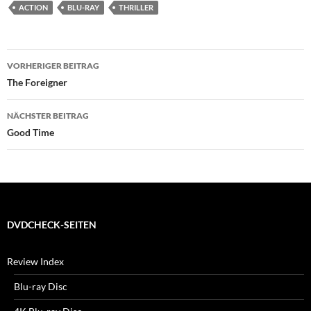
ACTION
BLU-RAY
THRILLER
Beitragsnavigation
VORHERIGER BEITRAG
The Foreigner
NÄCHSTER BEITRAG
Good Time
DVDCHECK-SEITEN
Review Index
Blu-ray Disc