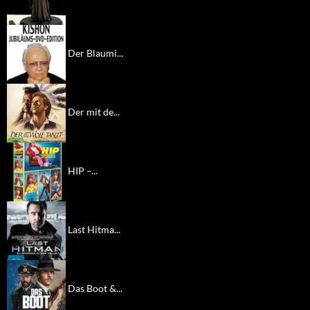
Der Blaumi...
Der mit de...
HIP –...
Last Hitma...
Das Boot &...