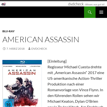
Zum
Inhalt
Suchen
dvdcheck – Wissen, was gut ist!
springen
PRIMÄR
MENÜ
BLU-RAY
AMERICAN ASSASSIN
7. MÄRZ 2018
DVDCHECK
[Einleitung]
Regisseur Michael Cuesta drehte
mit „American Assassin“ 2017 eine
US-amerikanische Action-Thriller
Produktion nach einer
Romanvorlage von Vince Flynn. In
den führenden Rollen sehen wir
Michael Keaton, Dylan O‘Brien
sowie Taylor Kitsch. Am Drehbuch