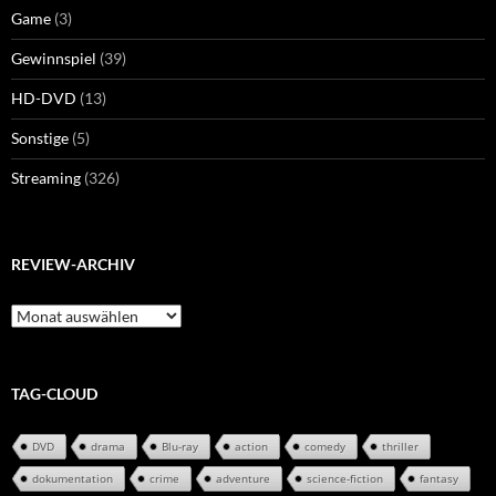
Game
(3)
Gewinnspiel
(39)
HD-DVD
(13)
Sonstige
(5)
Streaming
(326)
REVIEW-ARCHIV
Review-
Archiv
TAG-CLOUD
DVD
drama
Blu-ray
action
comedy
thriller
dokumentation
crime
adventure
science-fiction
fantasy