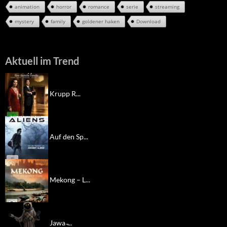
animation
horror
romance
serie
streaming
mystery
family
goldener haken
Download
Aktuell im Trend
Krupp R...
Auf den Sp...
Mekong – L...
Jawa ̵...