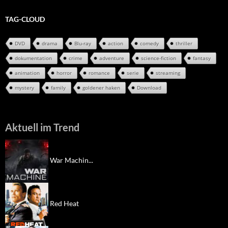
TAG-CLOUD
DVD
drama
Blu-ray
action
comedy
thriller
dokumentation
crime
adventure
science-fiction
fantasy
animation
horror
romance
serie
streaming
mystery
family
goldener haken
Download
Aktuell im Trend
War Machin...
Red Heat