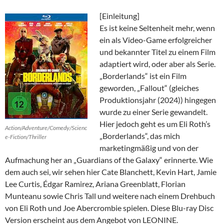
[Einleitung]
Es ist keine Seltenheit mehr, wenn
ein als Video-Game erfolgreicher
und bekannter Titel zu einem Film
adaptiert wird, oder aber als Serie.
„Borderlands“ ist ein Film
geworden, „Fallout“ (gleiches
Produktionsjahr (2024)) hingegen
wurde zu einer Serie gewandelt.
Hier jedoch geht es um Eli Roth’s
Action/Adventure/Comedy/Scienc
„Borderlands“, das mich
e-Fiction/Thriller
marketingmäßig und von der
Aufmachung her an „Guardians of the Galaxy“ erinnerte. Wie
dem auch sei, wir sehen hier Cate Blanchett, Kevin Hart, Jamie
Lee Curtis, Édgar Ramirez, Ariana Greenblatt, Florian
Munteanu sowie Chris Tall und weitere nach einem Drehbuch
von Eli Roth und Joe Abercrombie spielen. Diese Blu-ray Disc
Version erscheint aus dem Angebot von LEONINE.