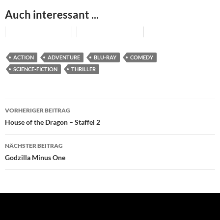
Auch interessant ...
ACTION
ADVENTURE
BLU-RAY
COMEDY
SCIENCE-FICTION
THRILLER
Beitragsnavigation
VORHERIGER BEITRAG
House of the Dragon – Staffel 2
NÄCHSTER BEITRAG
Godzilla Minus One