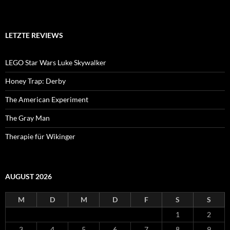
LETZTE REVIEWS
LEGO Star Wars Luke Skywalker
Honey Trap: Derby
The American Experiment
The Gray Man
Therapie für Wikinger
AUGUST 2026
M
D
M
D
F
S
S
1
2
3
4
5
6
7
8
9