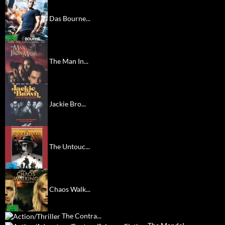
Das Bourne...
The Man In...
Jackie Bro...
The Untouc...
Chaos Walk...
The Contra...