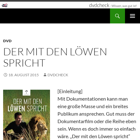
Zum
Inhalt
Suchen
dvdcheck – Wissen, was gut ist!
springen
PRIMÄR
MENÜ
DVD
DER MIT DEN LÖWEN
SPRICHT
18. AUGUST 2015
DVDCHECK
[Einleitung]
Mit Dokumentationen kann man
eine große Masse und ein breites
Publikum ansprechen. Gut muss der
Dokumentarfilm oder die Reihe eben
sein. Wenn es doch immer so einfach
wäre. „Der mit den Löwen spricht“