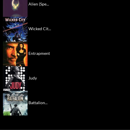
Alien (Spe...
Wicked Cit...
Entrapment
Judy
Battalion...