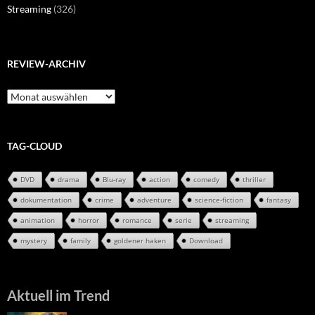
Streaming
(326)
REVIEW-ARCHIV
Review-
Archiv
TAG-CLOUD
DVD
drama
Blu-ray
action
comedy
thriller
dokumentation
crime
adventure
science-fiction
fantasy
animation
horror
romance
serie
streaming
mystery
family
goldener haken
Download
Aktuell im Trend