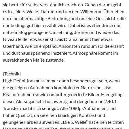
sie heute für selbstverständlich erachten. Genau darum geht
es in „Die 5. Welle“. Darum, und um den Willen zum Überleben,
um eine übermächtige Bedrohung und um eine Geschichte, die
nur bedingt gut hier erzählt wird. Dabei ist es eher durch nur
mittelmäßig gelungene Umsetzung, die hier und wieder das
Niveau leider etwas senkt. Das Drama nimmt hier etwas
Überhand, wie ich empfand. Ansonsten rundum solide erzählt
und durchaus spannend inszeniert. Atmosphäre kommt im
ausreichenden Maße zustande.
[Technik]
High Definition muss immer dann besonders gut sein, wenn
die gezeigten Aufnahmen kombinierter Natur sind, also
Realaufnahmen sowie computergenerierte Bilder. Hier gelingt
dieser Akt sogar sehr hochwertig und der gebotene 2.40:1-
Transfer macht sich sehr gut. Alle 1080p-Aufnahmen sind
hoher Qualität, da sie einen knackigen Kontrast und
gelungene Farben aufweisen. „Die 5. Welle“ hat einen leichten
Hang zum eher dunklen Ton, dabei gibt es durchaus helle und