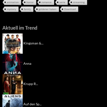
animation
horror
romance
serie
streaming
mystery
family
goldener haken
Download
Aktuell im Trend
Kingsman &...
Anna
Krupp R...
Auf den Sp...