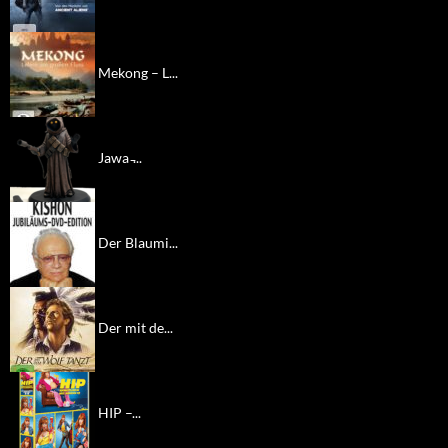
Mekong – L...
Jawa ̵...
Der Blaumi...
Der mit de...
HIP –...