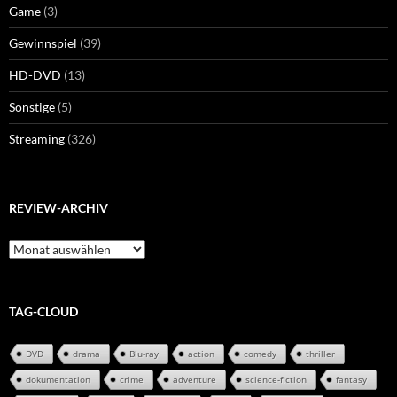
Game
(3)
Gewinnspiel
(39)
HD-DVD
(13)
Sonstige
(5)
Streaming
(326)
REVIEW-ARCHIV
Review-
Archiv
TAG-CLOUD
DVD
drama
Blu-ray
action
comedy
thriller
dokumentation
crime
adventure
science-fiction
fantasy