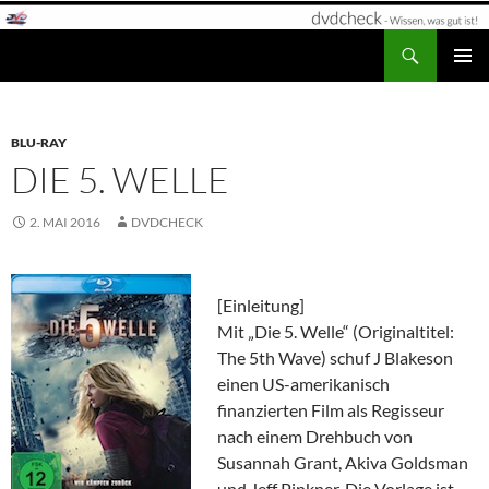
Zum
Inhalt
Suchen
dvdcheck – Wissen, was gut ist!
springen
PRIMÄR
MENÜ
BLU-RAY
DIE 5. WELLE
2. MAI 2016
DVDCHECK
[Einleitung]
Mit „Die 5. Welle“ (Originaltitel:
The 5th Wave) schuf J Blakeson
einen US-amerikanisch
finanzierten Film als Regisseur
nach einem Drehbuch von
Susannah Grant, Akiva Goldsman
und Jeff Pinkner. Die Vorlage ist