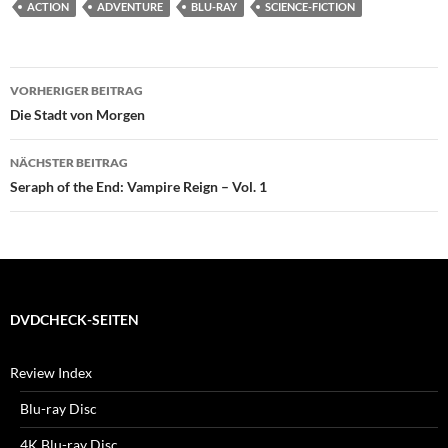
ACTION
ADVENTURE
BLU-RAY
SCIENCE-FICTION
Beitragsnavigation
VORHERIGER BEITRAG
Die Stadt von Morgen
NÄCHSTER BEITRAG
Seraph of the End: Vampire Reign – Vol. 1
DVDCHECK-SEITEN
Review Index
Blu-ray Disc
4K Blu-ray Disc