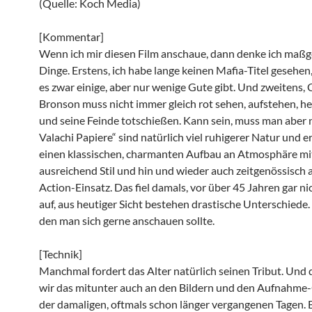
(Quelle: Koch Media)
[Kommentar]
Wenn ich mir diesen Film anschaue, dann denke ich maßg
Dinge. Erstens, ich habe lange keinen Mafia-Titel gesehe
es zwar einige, aber nur wenige Gute gibt. Und zweitens, 
Bronson muss nicht immer gleich rot sehen, aufstehen, h
und seine Feinde totschießen. Kann sein, muss man aber n
Valachi Papiere“ sind natürlich viel ruhigerer Natur und 
einen klassischen, charmanten Aufbau an Atmosphäre mi
ausreichend Stil und hin und wieder auch zeitgenössisch
Action-Einsatz. Das fiel damals, vor über 45 Jahren gar ni
auf, aus heutiger Sicht bestehen drastische Unterschiede. 
den man sich gerne anschauen sollte.
[Technik]
Manchmal fordert das Alter natürlich seinen Tribut. Und
wir das mitunter auch an den Bildern und den Aufnahme
der damaligen, oftmals schon länger vergangenen Tagen. B