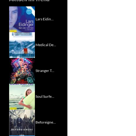
Lars Eidin...
Medical De...
Stranger T...
Soul Surfe...
Beforeigne...