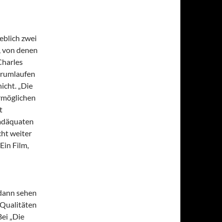
eblich zwei
n, von denen
Charles
erumlaufen
icht. „Die
ermöglichen
t
 adäquaten
cht weiter
Ein Film,
 dann sehen
-Qualitäten
ei „Die