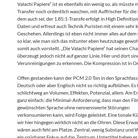
Valachi Papiere“ ist es ebenfalls ein wenig so, als müsste
Transfer noch ordentlich waschen, mit Auffrischer für die
dem auch sei, der 1.85:1-Transfe erfolgt in High Definiti
Daten und erfreut auch Technik Puristen mit einem sehr k
Geschehen. Allerdings ist eben nicht immer alles auf de
so klar, wie man sich das mitunter eben heutzutage gewoh
somit auch vorstellt. „Die Valachi Papiere“ hat seinen Ch
überzeugt jedoch nicht auf ganzer Linie. Hier und dort sin
Verunreinigungen zu erkennen. Die Kompression ist in O
Offen gestanden kann der PCM 2.0 Ton in den Sprachfas
Deutsch oder aber Englisch nicht so richtig aufblühen. Es 
schlichtweg an Volumen, Effekten, Potenzial, allem. Am En
ganz einfach: die Minimal-Anforderung, dass man den Fil
gewünschten Sprache ohne nennenswerte Störungen
verkonsumieren kann, wird Folge geleistet. Eine tonale K
wir hier hingegen wirklich nicht an die Ohren. Diese Erw
wären auch fehl am Platze. Zentral, wenig Substanz und W
ein spürbarer Fokus auf das Zentrum. Untertitel haben es 