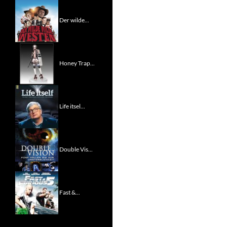
Der wilde...
Honey Trap...
Life itsel...
Double Vis...
Fast &...