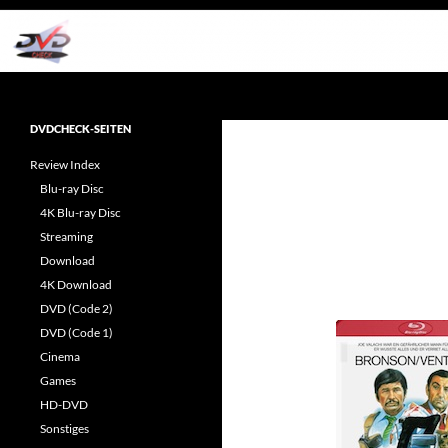
Zum
Inhalt
springen
Suchen
dvdcheck – Wissen, was gut ist!
Reviews rund ums Heimkino &
DVDCHECK-SEITEN
Popkultur
Review Index
Blu-ray Disc
4K Blu-ray Disc
Streaming
Download
4K Download
DVD (Code 2)
DVD (Code 1)
Cinema
Games
HD-DVD
Sonstiges