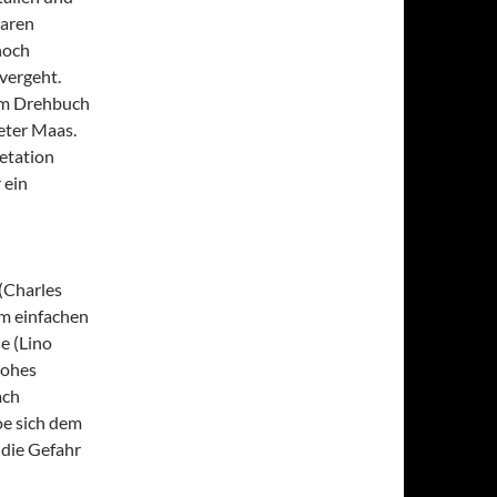
waren
hoch
 vergeht.
em Drehbuch
eter Maas.
retation
 ein
(Charles
om einfachen
e (Lino
hohes
ach
oe sich dem
 die Gefahr