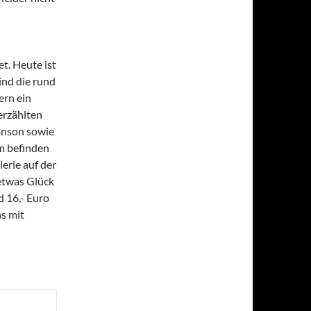
t. Heute ist
sind die rund
ern ein
erzählten
onson sowie
m befinden
lerie auf der
 etwas Glück
d 16,- Euro
ns mit