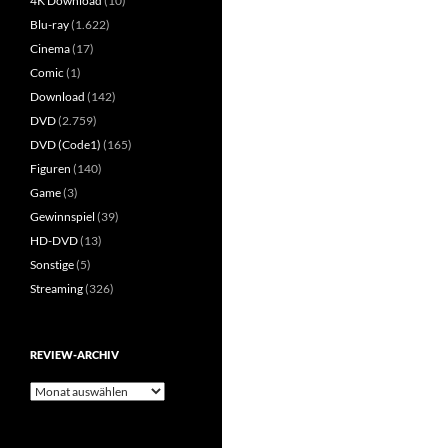
4K Download
(10)
Blu-ray
(1.622)
Cinema
(17)
Comic
(1)
Download
(142)
DVD
(2.759)
DVD (Code1)
(165)
Figuren
(140)
Game
(3)
Gewinnspiel
(39)
HD-DVD
(13)
Sonstige
(5)
Streaming
(326)
REVIEW-ARCHIV
Review-
Archiv