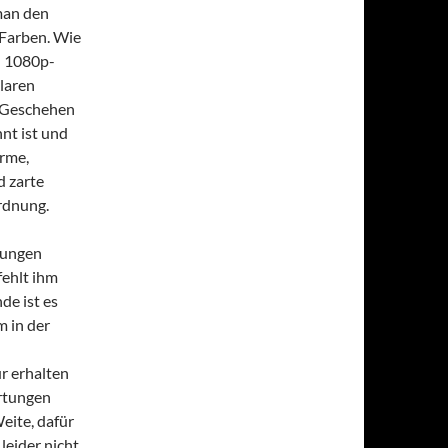
 man den
 Farben. Wie
on 1080p-
laren
m Geschehen
nt ist und
arme,
d zarte
rdnung.
sungen
fehlt ihm
de ist es
m in der
ür erhalten
artungen
eite, dafür
leider nicht