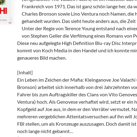
Frankreich von 1971. Das ist ganz schön lange her, da 
Charles Bronson sowie Lino Ventura noch Namen, die 
gehandelt wurden. Das sieht heute anders aus, die Zeit
Unter der Regie von Terence Young entstand nach ein
von Stephen Geller die Verfilmung eines Romans von P
Diese neu aufgelegte High Definition Blu-ray Disc Interp
kommt von Koch Media in den Handel und ich konnte mir
genaueres Bild machen.
[Inhalt]
Ein Leben im Zeichen der Mafia: Kleinganove Joe Valachi 
Bronson) arbeitet sich innerhalb von drei Jahrzehnten v
Fahrer bis zum Auftragskiller des Clans von Vito Genoves
Ventura) hoch. Als Genovese verhaftet wird, setzt er ein 
Kopfgeld auf Joe aus, in dem er den Verräter vermutet. N
mehreren vergeblichen Attentatsversuchen auf ihn will J
FBI stellen, um als Kronzeuge auszusagen. Doch damit ist
noch lange nicht gebannt…