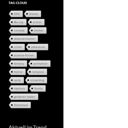
TAG-CLOUD
DVD
drama
Blu-ray
action
comedy
thriller
dokumentation
crime
adventure
science-fiction
fantasy
animation
horror
romance
serie
streaming
mystery
family
goldener haken
Download
Aktuell im Trend