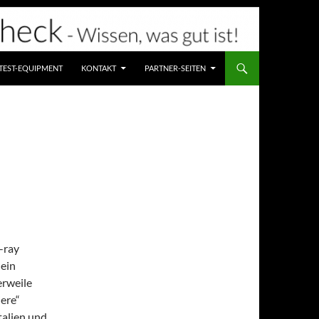
TEST-EQUIPMENT
KONTAKT
PARTNER-SEITEN
-ray
 ein
erweile
iere“
Italien und