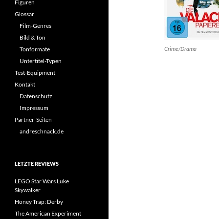
Figuren
Glossar
Film-Genres
Bild & Ton
Crime/Drama
Tonformate
Untertitel-Typen
Test-Equipment
Kontakt
Datenschutz
Impressum
Partner-Seiten
andreschnack.de
LETZTE REVIEWS
LEGO Star Wars Luke
Skywalker
Honey Trap: Derby
The American Experiment