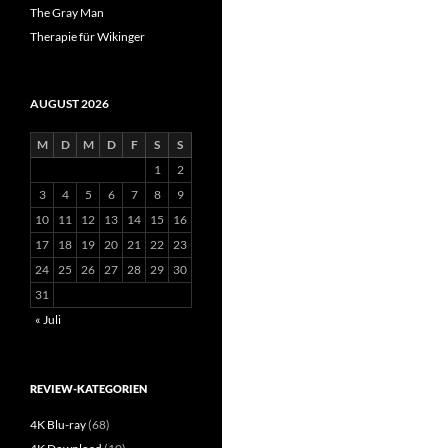
The Gray Man
Therapie für Wikinger
AUGUST 2026
M
D
M
D
F
S
S
1
2
3
4
5
6
7
8
9
10
11
12
13
14
15
16
17
18
19
20
21
22
23
24
25
26
27
28
29
30
31
« Juli
REVIEW-KATEGORIEN
4K Blu-ray
(68)