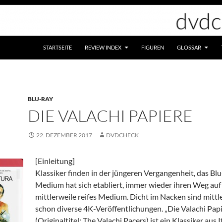
STARTSEITE
REVIEW INDEX
FIGUREN
GLOSSAR
BLU-RAY
DIE VALACHI PAPIERE
22. DEZEMBER 2017
DVDCHECK
[Einleitung]
Klassiker finden in der jüngeren Vergangenheit, das Blu
Medium hat sich etabliert, immer wieder ihren Weg auf
mittlerweile reifes Medium. Dicht im Nacken sind mittl
schon diverse 4K-Veröffentlichungen. „Die Valachi Pap
(Originaltitel: The Valachi Pacers) ist ein Klassiker aus 