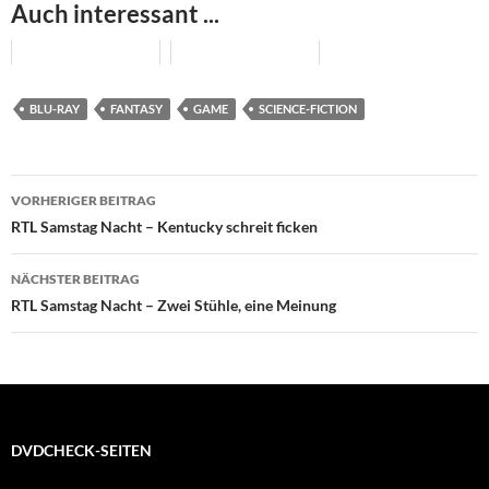
Auch interessant ...
BLU-RAY
FANTASY
GAME
SCIENCE-FICTION
Beitragsnavigation
VORHERIGER BEITRAG
RTL Samstag Nacht – Kentucky schreit ficken
NÄCHSTER BEITRAG
RTL Samstag Nacht – Zwei Stühle, eine Meinung
DVDCHECK-SEITEN