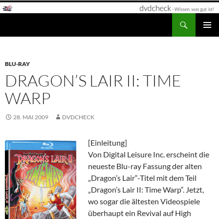
Zum
Inhalt
Suchen
dvdcheck – Wissen, was gut ist!
springen
PRIMÄR
MENÜ
BLU-RAY
DRAGON’S LAIR II: TIME
WARP
28. MAI 2009
DVDCHECK
[Einleitung]
Von Digital Leisure Inc. erscheint die
neueste Blu-ray Fassung der alten
„Dragon’s Lair“-Titel mit dem Teil
„Dragon’s Lair II: Time Warp“. Jetzt,
wo sogar die ältesten Videospiele
überhaupt ein Revival auf High