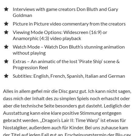
Interviews with game creators Don Bluth and Gary
Goldman
Picture in Picture video commentary from the creators
Viewing Mode Options: Widescreen (16:9) or
Anamorphic (4:3) video playback
Watch Mode – Watch Don Bluth’s stunning animation
without playing
Extras – An animatic of the lost ‘Pirate Ship‘ scene &
Progression Reel
Subtitles: English, French, Spanish, Italian and German
Alles in allem gefiel mir die Disc ganz gut. Ich kann nicht sagen,
dass mich der Inhalt des zu simplen Spiels noch erhascht oder
aber die technische Seite besonders gut dasteht. Lediglich der
Ausstattung kann eine klare positive Stimmung entgegen
gebracht werden. „Dragon’s Lair II: Time Warp“ ist etwas für
Nostalgiker, außerdem auch für Kinder. Bei uns zuhause kam
der Titel auf jeden Fall gut an. Erscheinungstermin der Blu-ray