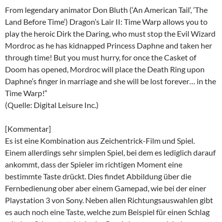
From legendary animator Don Bluth (‘An American Tail‘, ‘The
Land Before Time‘) Dragon’s Lair II: Time Warp allows you to
play the heroic Dirk the Daring, who must stop the Evil Wizard
Mordroc as he has kidnapped Princess Daphne and taken her
through time! But you must hurry, for once the Casket of
Doom has opened, Mordroc will place the Death Ring upon
Daphne’s finger in marriage and she will be lost forever… in the
Time Warp!“
(Quelle: Digital Leisure Inc.)
[Kommentar]
Es ist eine Kombination aus Zeichentrick-Film und Spiel.
Einem allerdings sehr simplen Spiel, bei dem es lediglich darauf
ankommt, dass der Spieler im richtigen Moment eine
bestimmte Taste drückt. Dies findet Abbildung über die
Fernbedienung ober aber einem Gamepad, wie bei der einer
Playstation 3 von Sony. Neben allen Richtungsauswahlen gibt
es auch noch eine Taste, welche zum Beispiel für einen Schlag