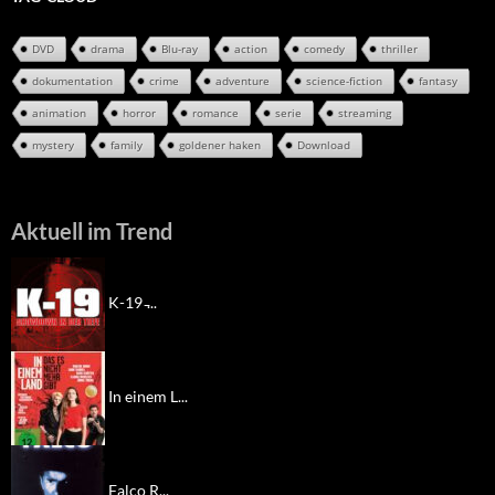
DVD
drama
Blu-ray
action
comedy
thriller
dokumentation
crime
adventure
science-fiction
fantasy
animation
horror
romance
serie
streaming
mystery
family
goldener haken
Download
Aktuell im Trend
K-19 ̵...
In einem L...
Falco R...