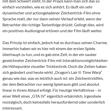
mit dem Schwert steht. In der Praxis kann man sich das so
einfach vorstellen, wie es sich anhört. Es läuft ein sehr
dynamischer und actiongeladener Zeichentrick-Film ohne
Sprache statt, der nur dann seinen Verlauf erlebt, wenn der
Betrachter die richtige Tastenfolge drückt. Gelingt dies, wird
ein positives Audiosignal ertönen und der Film läuft weiter.
Das Prinzip ist einfach, jedoch hat es durchaus seinen Charme.
Immerhin haben wir es hier mit einem der ersten Spiele
überhaupt zu tun, und es gab eine Zeit, in der ein sauber
gezeichneter Zeichentrick-Film mit Interaktionsmöglichkeiten
die Höhepunkte visueller Tricktechnik. Doch die Zeiten haben
sich geändert und heute wirkt „Dragon’s Lair II: Time Warp“
genau wie das, was es letztlich auch ist: ein Zeichentrickfilm,
der dem Betrachter nur wenig Spielraum gibt und absolut
linear in ihrem Ablauf erfolgt. Für heutige Verhältnisse – in
einer Welt eines „GTA IV“ eigentlich erbärmlich. Irgendwie
nostalgisch, doch keinesfalls herausfordernd oder sonderlich
interessant.