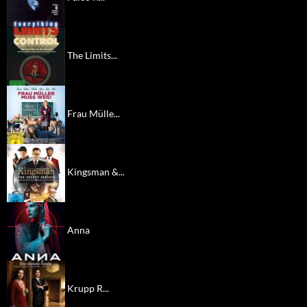
The Limits...
Frau Mülle...
Kingsman &...
Anna
Krupp R...