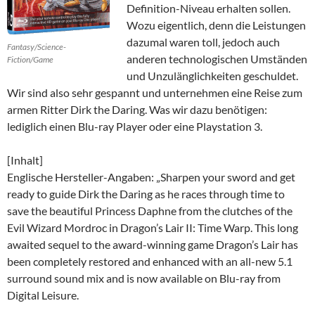
Definition-Niveau erhalten sollen.
Wozu eigentlich, denn die Leistungen
dazumal waren toll, jedoch auch
Fantasy/Science-
anderen technologischen Umständen
Fiction/Game
und Unzulänglichkeiten geschuldet.
Wir sind also sehr gespannt und unternehmen eine Reise zum
armen Ritter Dirk the Daring. Was wir dazu benötigen:
lediglich einen Blu-ray Player oder eine Playstation 3.
[Inhalt]
Englische Hersteller-Angaben: „Sharpen your sword and get
ready to guide Dirk the Daring as he races through time to
save the beautiful Princess Daphne from the clutches of the
Evil Wizard Mordroc in Dragon’s Lair II: Time Warp. This long
awaited sequel to the award-winning game Dragon’s Lair has
been completely restored and enhanced with an all-new 5.1
surround sound mix and is now available on Blu-ray from
Digital Leisure.