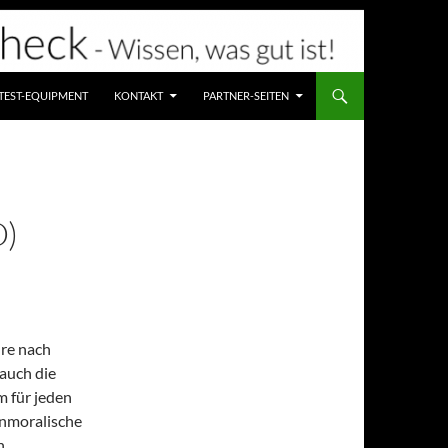
TEST-EQUIPMENT
KONTAKT
PARTNER-SEITEN
)
hre nach
 auch die
m für jeden
unmoralische
n