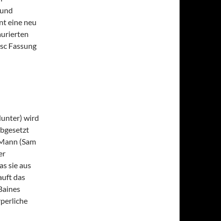
 und
nt eine neu
aurierten
isc Fassung
Hunter) wird
abgesetzt
n Mann (Sam
er
as sie aus
auft das
Baines
perliche