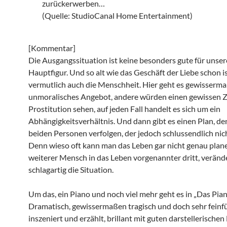
zurückerwerben…
(Quelle: StudioCanal Home Entertainment)
[Kommentar]
Die Ausgangssituation ist keine besonders gute für unser
Hauptfigur. Und so alt wie das Geschäft der Liebe schon ist,
vermutlich auch die Menschheit. Hier geht es gewisserm
unmoralisches Angebot, andere würden einen gewissen 
Prostitution sehen, auf jeden Fall handelt es sich um ein
Abhängigkeitsverhältnis. Und dann gibt es einen Plan, de
beiden Personen verfolgen, der jedoch schlussendlich nic
Denn wieso oft kann man das Leben gar nicht genau plane
weiterer Mensch in das Leben vorgenannter dritt, verände
schlagartig die Situation.
Um das, ein Piano und noch viel mehr geht es in „Das Pian
Dramatisch, gewissermaßen tragisch und doch sehr feinfü
inszeniert und erzählt, brillant mit guten darstellerische