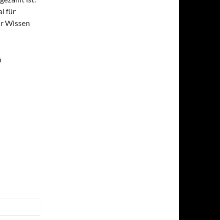
l für
ihr Wissen
n