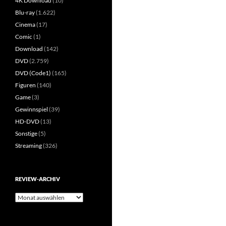
4K Download
(10)
Blu-ray
(1.622)
Cinema
(17)
Comic
(1)
Download
(142)
DVD
(2.759)
DVD (Code1)
(165)
Figuren
(140)
Game
(3)
Gewinnspiel
(39)
HD-DVD
(13)
Sonstige
(5)
Streaming
(326)
REVIEW-ARCHIV
Review-
Archiv