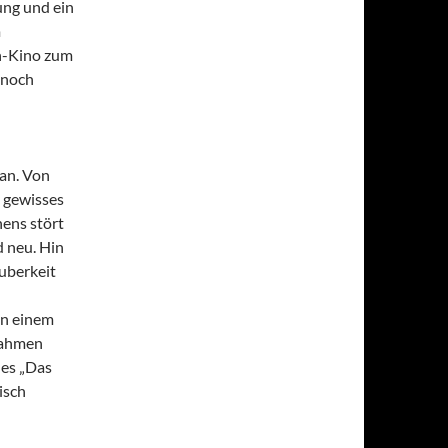
ung und ein
m
rn-Kino zum
nnoch
an. Von
n gewisses
ens stört
d neu. Hin
auberkeit
in einem
fnahmen
 es „Das
isch