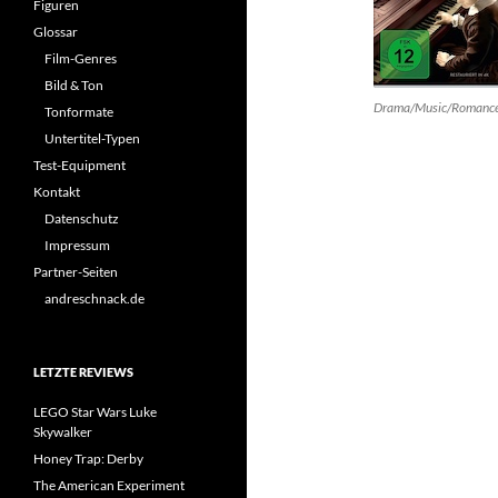
Figuren
Glossar
Film-Genres
Bild & Ton
Drama/Music/Romanc
Tonformate
Untertitel-Typen
Test-Equipment
Kontakt
Datenschutz
Impressum
Partner-Seiten
andreschnack.de
LETZTE REVIEWS
LEGO Star Wars Luke
Skywalker
Honey Trap: Derby
The American Experiment