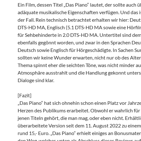
Ein Film, dessen Titel „Das Piano“ lautet, der sollte auch 
adäquate musikalische Eigenschaften verfügen. Und das is
der Fall. Rein technisch betrachtet erhalten wir hier: Deut
DTS-HD MA, Englisch (5.1 DTS-HD MA sowie eine Hörfi
für Sehbehinderte in 2.0 DTS-HD MA. Untertitel sind d
ebenfalls gegönnt worden, und zwar in den Sprachen Deu
Deutsch sowie Englisch für Hörgeschädigte. In Sachen S
sollten wir keine Wunder erwarten, nicht nur ob des Alter
Thema spinnt eher die seichten Töne, was nicht minder au
Atmosphäre ausstrahlt und die Handlung gekonnt unterst
Dialoge sind klar.
[Fazit]
„Das Piano“ hat sich ohnehin schon einen Platz vor Jahrz
Herzen des Publikums erarbeitet. Obwohl er wahrlich für
jenen Titeln gehört, die man mag, oder eben nicht. Erhältli
überarbeitete Version seit dem 11. August 2022 zu einem
rund 15,- Euro. „Das Piano“ erhielt einiges an Bonusmateri
den Weg, welches unten als Abschluss dieses Reviews aufg