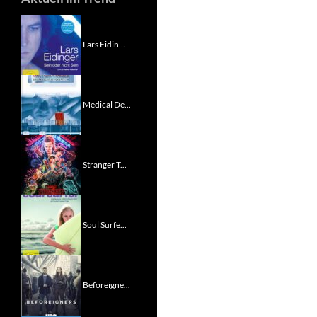
Lars Eidin...
Medical De...
Stranger T...
Soul Surfe...
Beforeigne...