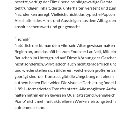
besetzt, verfügt der Film über eine bildgewaltige Darstell
tiefgründigen Inhalt, der zu unterhalten versteht und zu
Nachdenken anregt. Vielleicht nicht das typische Popco
Abschalten des Hirns und Aussteigen aus dem Alltag, de
absolut sehenswert und gut gemacht.
[Technik]
Natürlich merkt man dem Film sein Alter gewissermaßen 
Beginn an, und das hält bis zum Ende der Laufzeit, fällt ei
Rauschen im Untergrund auf. Diese Körnung des Gescheh
nicht sonderlich, wirkt jedoch auch nicht gerade frisch un
und wieder stellen sich Bilder ein, welche von größerer S
geprägt sind, der Kontrast gibt die Umgebung mit einem
authentischen Flair wider. Die visuelle Darbietung findet 
1.85:1–formatierten Transfer statte. Alle möglichen Au
halten mithin einen gewissen Qualitätsstand, wenngleich
Piano“ nicht mehr mit aktuelleren Werken leistungstechn
aufnehmen kann.