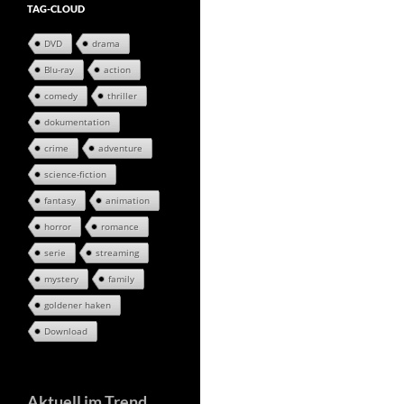
TAG-CLOUD
DVD
drama
Blu-ray
action
comedy
thriller
dokumentation
crime
adventure
science-fiction
fantasy
animation
horror
romance
serie
streaming
mystery
family
goldener haken
Download
Aktuell im Trend