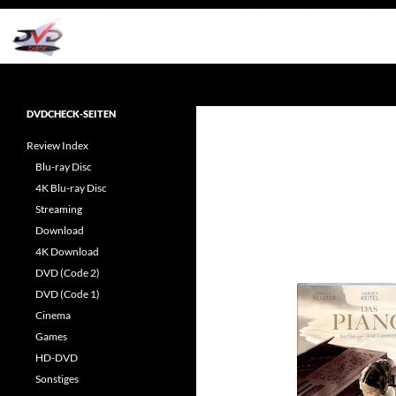
Zum
Inhalt
springen
Suchen
dvdcheck – Wissen, was gut ist!
Reviews rund ums Heimkino &
DVDCHECK-SEITEN
Popkultur
Review Index
Blu-ray Disc
4K Blu-ray Disc
Streaming
Download
4K Download
DVD (Code 2)
DVD (Code 1)
Cinema
Games
HD-DVD
Sonstiges