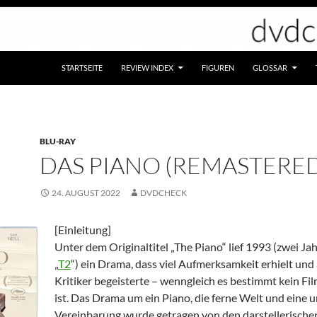
STARTSEITE
REVIEW INDEX
FIGUREN
GLOSSAR
BLU-RAY
DAS PIANO (REMASTERED
24. AUGUST 2022
DVDCHECK
[Einleitung]
Unter dem Originaltitel „The Piano“ lief 1993 (zwei Ja
„
T2
“) ein Drama, dass viel Aufmerksamkeit erhielt und
Kritiker begeisterte – wenngleich es bestimmt kein Fil
ist. Das Drama um ein Piano, die ferne Welt und eine 
Vereinbarung wurde getragen von den darstellerische