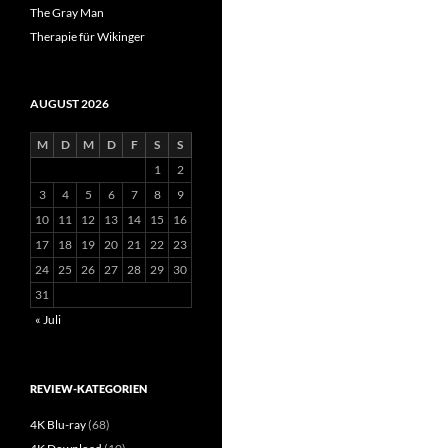
The Gray Man
Therapie für Wikinger
AUGUST 2026
M
D
M
D
F
S
S
1
2
3
4
5
6
7
8
9
10
11
12
13
14
15
16
17
18
19
20
21
22
23
24
25
26
27
28
29
30
31
« Juli
REVIEW-KATEGORIEN
4K Blu-ray
(68)