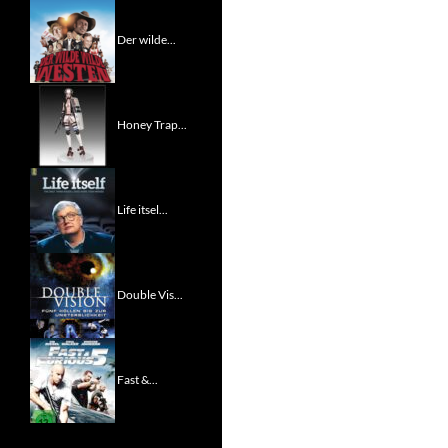
Der wilde...
Honey Trap...
Life itsel...
Double Vis...
Fast &...