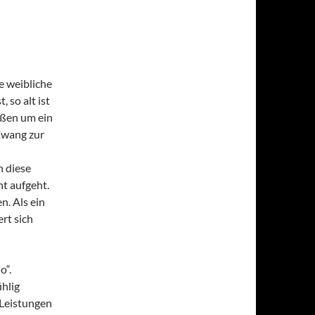
e weibliche
 so alt ist
aßen um ein
Zwang zur
n diese
ht aufgeht.
n. Als ein
rt sich
o“.
hlig
n Leistungen