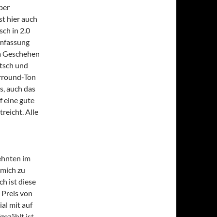
über
t hier auch
sch in 2.0
lmfassung
em Geschehen
tsch und
urround-Ton
s, auch das
f eine gute
reicht. Alle
ehnten im
 mich zu
ch ist diese
 Preis von
al mit auf
ezählt ist.