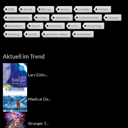
DVD
drama
Blu-ray
action
comedy
thriller
dokumentation
crime
adventure
science-fiction
fantasy
animation
horror
romance
serie
streaming
mystery
family
goldener haken
Download
Aktuell im Trend
Lars Eidin...
Medical De...
Stranger T...