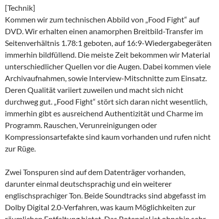
[Technik]
Kommen wir zum technischen Abbild von „Food Fight“ auf
DVD. Wir erhalten einen anamorphen Breitbild-Transfer im
Seitenverhältnis 1.78:1 geboten, auf 16:9-Wiedergabegeräten
immerhin bildfüllend. Die meiste Zeit bekommen wir Material
unterschiedlicher Quellen vor die Augen. Dabei kommen viele
Archivaufnahmen, sowie Interview-Mitschnitte zum Einsatz.
Deren Qualität variiert zuweilen und macht sich nicht
durchweg gut. „Food Fight“ stört sich daran nicht wesentlich,
immerhin gibt es ausreichend Authentizität und Charme im
Programm. Rauschen, Verunreinigungen oder
Kompressionsartefakte sind kaum vorhanden und rufen nicht
zur Rüge.
Zwei Tonspuren sind auf dem Datenträger vorhanden,
darunter einmal deutschsprachig und ein weiterer
englischsprachiger Ton. Beide Soundtracks sind abgefasst im
Dolby Digital 2.0-Verfahren, was kaum Möglichkeiten zur
räumlichen Entfaltung bietet. Das Potenzial ist ohnehin sehr