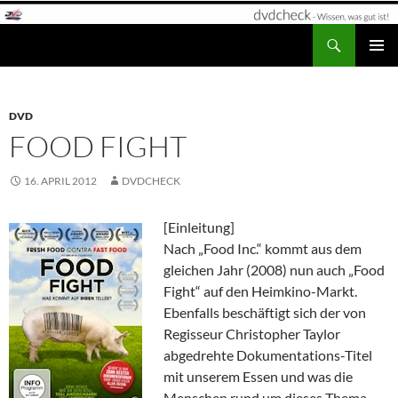
Zum
Inhalt
Suchen
dvdcheck – Wissen, was gut ist!
springen
PRIMÄR
MENÜ
DVD
FOOD FIGHT
16. APRIL 2012
DVDCHECK
[Einleitung]
Nach „Food Inc.“ kommt aus dem
gleichen Jahr (2008) nun auch „Food
Fight“ auf den Heimkino-Markt.
Ebenfalls beschäftigt sich der von
Regisseur Christopher Taylor
abgedrehte Dokumentations-Titel
mit unserem Essen und was die
Menschen rund um dieses Thema