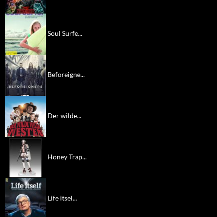
Soul Surfe...
Beforeigne...
Der wilde...
Honey Trap...
Life itsel...