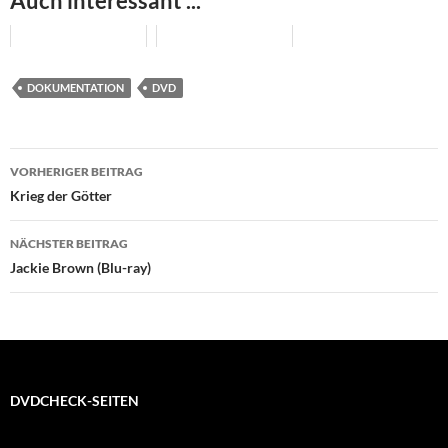
Auch interessant ...
DOKUMENTATION
DVD
Beitragsnavigation
VORHERIGER BEITRAG
Krieg der Götter
NÄCHSTER BEITRAG
Jackie Brown (Blu-ray)
DVDCHECK-SEITEN