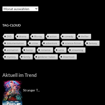
Review-
Archiv
TAG-CLOUD
DVD
drama
Blu-ray
action
comedy
thriller
dokumentation
crime
adventure
science-fiction
fantasy
animation
horror
romance
serie
streaming
mystery
family
goldener haken
Download
Aktuell im Trend
Stranger T...