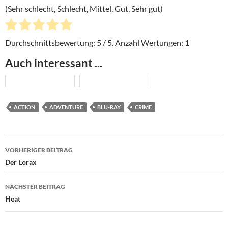
(Sehr schlecht, Schlecht, Mittel, Gut, Sehr gut)
Durchschnittsbewertung:
5
/ 5. Anzahl Wertungen:
1
Auch interessant ...
ACTION
ADVENTURE
BLU-RAY
CRIME
Beitragsnavigation
VORHERIGER BEITRAG
Der Lorax
NÄCHSTER BEITRAG
Heat