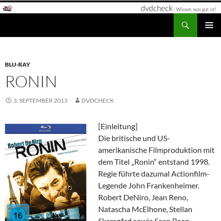
Zum
Inhalt
Suchen
dvdcheck – Wissen, was gut ist!
springen
PRIMÄR
MENÜ
BLU-RAY
RONIN
3. SEPTEMBER 2013
DVDCHECK
[Einleitung]
Die britische und US-
amerikanische Filmproduktion mit
dem Titel „Ronin“ entstand 1998.
Regie führte dazumal Actionfilm-
Legende John Frankenheimer.
Robert DeNiro, Jean Reno,
Natascha McElhone, Stellan
Skarsgård sowie Sean Bean