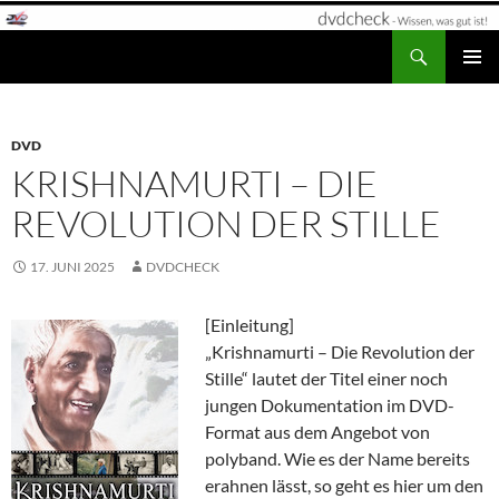
Zum
Inhalt
Suchen
dvdcheck – Wissen, was gut ist!
springen
PRIMÄR
MENÜ
DVD
KRISHNAMURTI – DIE
REVOLUTION DER STILLE
17. JUNI 2025
DVDCHECK
[Einleitung]
„Krishnamurti – Die Revolution der
Stille“ lautet der Titel einer noch
jungen Dokumentation im DVD-
Format aus dem Angebot von
polyband. Wie es der Name bereits
erahnen lässt, so geht es hier um den