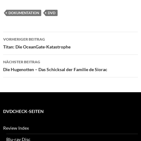
DOKUMENTATION
DVD
Beitragsnavigation
VORHERIGER BEITRAG
Titan: Die OceanGate-Katastrophe
NÄCHSTER BEITRAG
Die Hugenotten – Das Schicksal der Familie de Siorac
DVDCHECK-SEITEN
Review Index
Blu-ray Disc