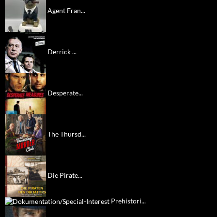
Agent Fran...
Derrick ...
Desperate...
The Thursd...
Die Pirate...
Prehistori...