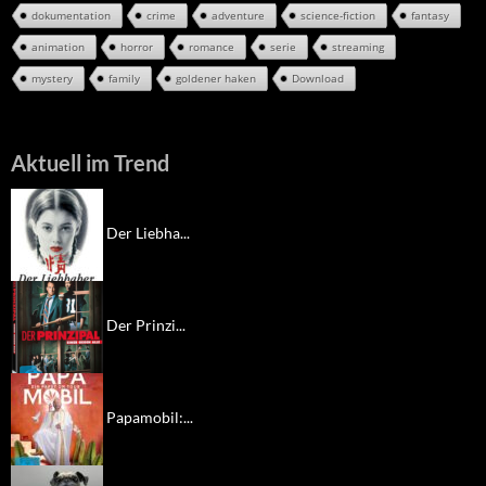
dokumentation
crime
adventure
science-fiction
fantasy
animation
horror
romance
serie
streaming
mystery
family
goldener haken
Download
Aktuell im Trend
Der Liebha...
Der Prinzi...
Papamobil:...