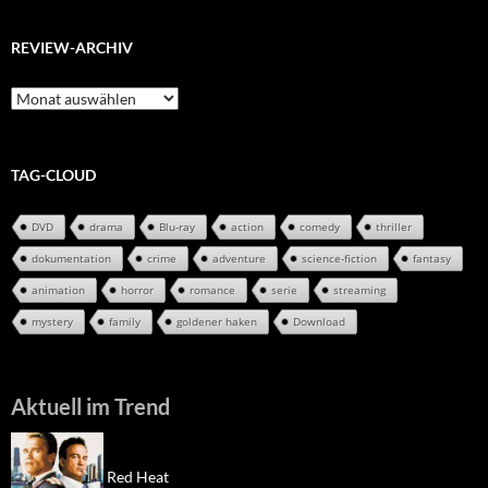
REVIEW-ARCHIV
Review-
Archiv
TAG-CLOUD
DVD
drama
Blu-ray
action
comedy
thriller
dokumentation
crime
adventure
science-fiction
fantasy
animation
horror
romance
serie
streaming
mystery
family
goldener haken
Download
Aktuell im Trend
Red Heat