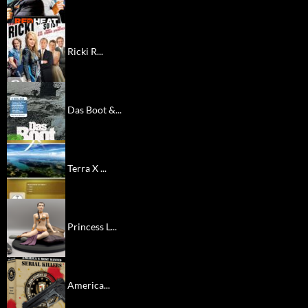
Ricki R...
Das Boot &...
Terra X ...
Princess L...
America...