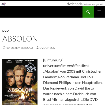
Zum
Inhalt
Suchen
dvdcheck – Wissen, was gut ist!
springen
PRIMÄR
MENÜ
DVD
ABSOLON
10. DEZEMBER 2003
DVDCHECK
[Einführung]
universumfilm veröffentlicht
„Absolon“ von 2003 mit Christopher
Lambert, Ron Perlman und Lou
Diamond Phillips in den Hauptrollen.
Das Regiewerk von David Barto
wurde nach einem Drehbuch von
Brad Mirman abgedreht. Die DVD
des recht günstig produzierten