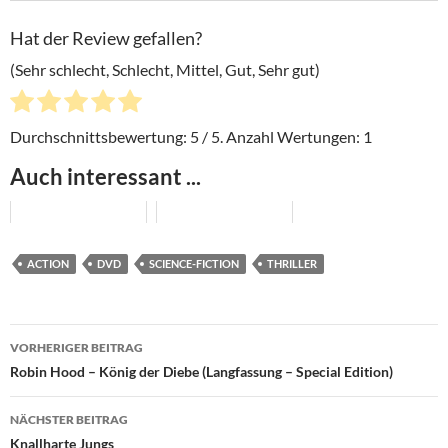
Hat der Review gefallen?
(Sehr schlecht, Schlecht, Mittel, Gut, Sehr gut)
Durchschnittsbewertung:
5
/ 5. Anzahl Wertungen:
1
Auch interessant ...
ACTION
DVD
SCIENCE-FICTION
THRILLER
Beitragsnavigation
VORHERIGER BEITRAG
Robin Hood – König der Diebe (Langfassung – Special Edition)
NÄCHSTER BEITRAG
Knallharte Jungs