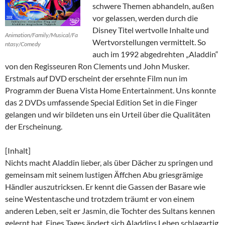
schwere Themen abhandeln, außen
vor gelassen, werden durch die
Disney Titel wertvolle Inhalte und
Animation/Family/Musical/Fa
Wertvorstellungen vermittelt. So
ntasy/Comedy
auch im 1992 abgedrehten „Aladdin“
von den Regisseuren Ron Clements und John Musker.
Erstmals auf DVD erscheint der ersehnte Film nun im
Programm der Buena Vista Home Entertainment. Uns konnte
das 2 DVDs umfassende Special Edition Set in die Finger
gelangen und wir bildeten uns ein Urteil über die Qualitäten
der Erscheinung.
[Inhalt]
Nichts macht Aladdin lieber, als über Dächer zu springen und
gemeinsam mit seinem lustigen Äffchen Abu griesgrämige
Händler auszutricksen. Er kennt die Gassen der Basare wie
seine Westentasche und trotzdem träumt er von einem
anderen Leben, seit er Jasmin, die Tochter des Sultans kennen
gelernt hat. Eines Tages ändert sich Aladdins Leben schlagartig,