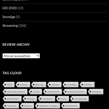
HD-DVD
(13)
Sonstige
(5)
Streaming
(326)
REVIEW-ARCHIV
Review-
Archiv
TAG-CLOUD
DVD
drama
Blu-ray
action
comedy
thriller
dokumentation
crime
adventure
science-fiction
fantasy
animation
horror
romance
serie
streaming
mystery
family
goldener haken
Download