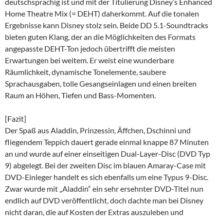
deutschsprachig ist und mit der Titulierung Disney’s Enhanced
Home Theatre Mix (= DEHT) daherkommt. Auf die tonalen
Ergebnisse kann Disney stolz sein. Beide DD 5.1-Soundtracks
bieten guten Klang, der an die Möglichkeiten des Formats
angepasste DEHT-Ton jedoch übertrifft die meisten
Erwartungen bei weitem. Er weist eine wunderbare
Räumlichkeit, dynamische Tonelemente, saubere
Sprachausgaben, tolle Gesangseinlagen und einen breiten
Raum an Höhen, Tiefen und Bass-Momenten.
[Fazit]
Der Spaß aus Aladdin, Prinzessin, Äffchen, Dschinni und
fliegendem Teppich dauert gerade einmal knappe 87 Minuten
an und wurde auf einer einseitigen Dual-Layer-Disc (DVD Typ
9) abgelegt. Bei der zweiten Disc im blauen Amaray-Case mit
DVD-Einleger handelt es sich ebenfalls um eine Typus 9-Disc.
Zwar wurde mit „Aladdin“ ein sehr ersehnter DVD-Titel nun
endlich auf DVD veröffentlicht, doch dachte man bei Disney
nicht daran, die auf Kosten der Extras auszuleben und