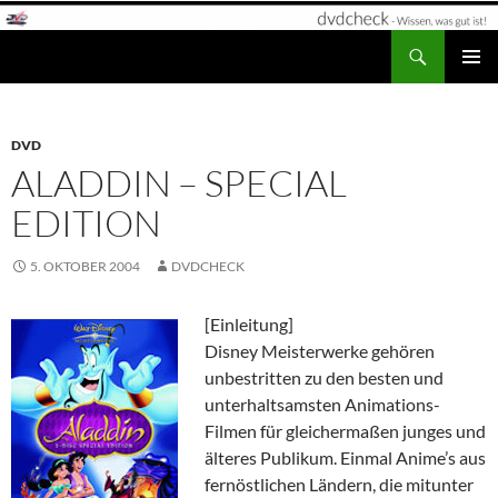
Zum
Inhalt
Suchen
dvdcheck – Wissen, was gut ist!
springen
PRIMÄR
MENÜ
DVD
ALADDIN – SPECIAL
EDITION
5. OKTOBER 2004
DVDCHECK
[Einleitung]
Disney Meisterwerke gehören
unbestritten zu den besten und
unterhaltsamsten Animations-
Filmen für gleichermaßen junges und
älteres Publikum. Einmal Anime’s aus
fernöstlichen Ländern, die mitunter