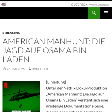
Zum
Inhalt
Suchen
dvdcheck – Wissen, was gut ist!
springen
PRIMÄR
MENÜ
STREAMING
AMERICAN MANHUNT: DIE
JAGD AUF OSAMA BIN
LADEN
26. MAI 2025
DVDCHECK
[Einleitung]
Unter der Netflix Doku-Produktion
„American Manhunt: Die Jagd auf
Osama Bin Laden“ versteht sich eine
dreiteilige Dokumentations-Serie,
die sich eben mit dem Thema des