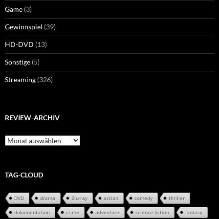
Game
(3)
Gewinnspiel
(39)
HD-DVD
(13)
Sonstige
(5)
Streaming
(326)
REVIEW-ARCHIV
Review-
Archiv
TAG-CLOUD
DVD
drama
Blu-ray
action
comedy
thriller
dokumentation
crime
adventure
science-fiction
fantasy