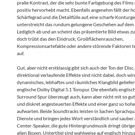
pralle Kontrast, der die sehr bunte Farbgebung des Films
positiv hervorhebt macht. Ebenfalls angenehm fällt der h
Schärfegrad und die Detailfülle auf, eine scharfe Kontur
unterstreicht das rundum gelungene Geschehen auf dem 
Lediglich ab und an scheint das präsentierte Bild etwas zu 
doch trübt das den Eindruck; Großflächenrauschen,
Kompressionsartefakte oder andere störende Faktoren tr
auf.
Gut, aber nicht erstklassig gibt sich auch der Ton der Disc.
direktional verlaufende Effekte sind nicht dabei, doch wird
dynamisches, lebhaftes und räumliches Klangbild geliefert
englische Dolby Digital 5.1 Tonspur. Die ebenfalls englis
Surround Spur überzeugt auch, kann aber nicht mit so gu
und diskret angesteuerten Effekte und einer ganz so ho
aufwarten. Beide Soundtracks leisten in Sachen Sprachqua
Dienste und bringen jedes Wort verständlich und sauber
Center-Speaker, die gute Hintergrundmusik dringt übrige
allen Boxen. Untertitel sind wahlweise auf englisch hinzu