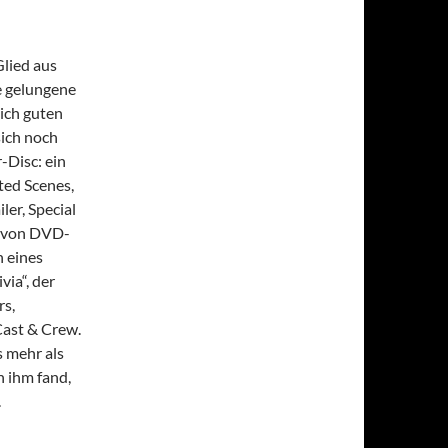
Glied aus
e gelungene
ich guten
ich noch
-Disc: ein
ed Scenes,
ler, Special
er von DVD-
 eines
ia“, der
rs,
ast & Crew.
s mehr als
n ihm fand,
.