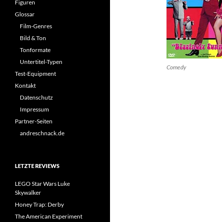
Figuren
Glossar
Film-Genres
Bild & Ton
Tonformate
Untertitel-Typen
Comedy
Test-Equipment
Kontakt
Datenschutz
Impressum
Partner-Seiten
andreschnack.de
LETZTE REVIEWS
LEGO Star Wars Luke
Skywalker
Honey Trap: Derby
The American Experiment