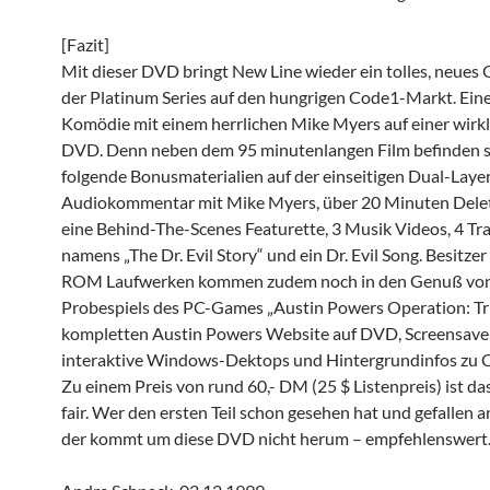
[Fazit]
Mit dieser DVD bringt New Line wieder ein tolles, neues 
der Platinum Series auf den hungrigen Code1-Markt. Ein
Komödie mit einem herrlichen Mike Myers auf einer wirkl
DVD. Denn neben dem 95 minutenlangen Film befinden s
folgende Bonusmaterialien auf der einseitigen Dual-Layer
Audiokommentar mit Mike Myers, über 20 Minuten Delet
eine Behind-The-Scenes Featurette, 3 Musik Videos, 4 Trai
namens „The Dr. Evil Story“ und ein Dr. Evil Song. Besitz
ROM Laufwerken kommen zudem noch in den Genuß von
Probespiels des PC-Games „Austin Powers Operation: Triv
kompletten Austin Powers Website auf DVD, Screensave
interaktive Windows-Dektops und Hintergrundinfos zu C
Zu einem Preis von rund 60,- DM (25 $ Listenpreis) ist da
fair. Wer den ersten Teil schon gesehen hat und gefallen a
der kommt um diese DVD nicht herum – empfehlenswert