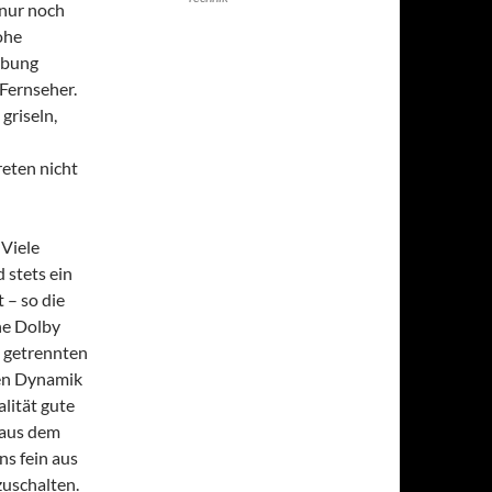
 nur noch
ohe
gebung
Fernseher.
griseln,
eten nicht
 Viele
 stets ein
 – so die
che Dolby
t getrennten
hen Dynamik
lität gute
 aus dem
ns fein aus
zuschalten.