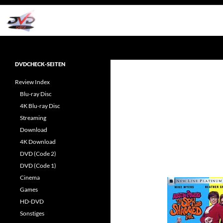
Zum
Inhalt
springen
Suchen
dvdcheck – Wissen, was gut ist!
Reviews rund ums Heimkino &
DVDCHECK-SEITEN
Popkultur
Review Index
Blu-ray Disc
4K Blu-ray Disc
Streaming
Download
4K Download
DVD (Code 2)
DVD (Code 1)
Cinema
Games
HD-DVD
Sonstiges