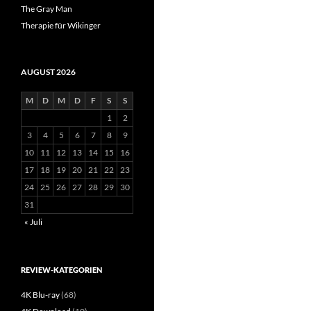
The Gray Man
Therapie für Wikinger
AUGUST 2026
M
D
M
D
F
S
S
1
2
3
4
5
6
7
8
9
10
11
12
13
14
15
16
17
18
19
20
21
22
23
24
25
26
27
28
29
30
31
« Juli
REVIEW-KATEGORIEN
4K Blu-ray
(68)