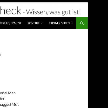
TEST-EQUIPMENT
KONTAKT
PARTNER-SEITEN
Y
tional Man
der
hagged Me“.