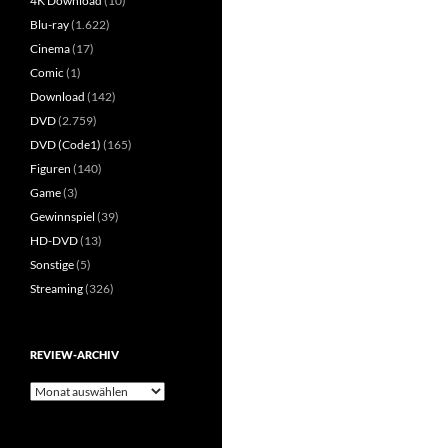
4K Download
(10)
Blu-ray
(1.622)
Cinema
(17)
Comic
(1)
Download
(142)
DVD
(2.759)
DVD (Code1)
(165)
Figuren
(140)
Game
(3)
Gewinnspiel
(39)
HD-DVD
(13)
Sonstige
(5)
Streaming
(326)
REVIEW-ARCHIV
Review-
Archiv