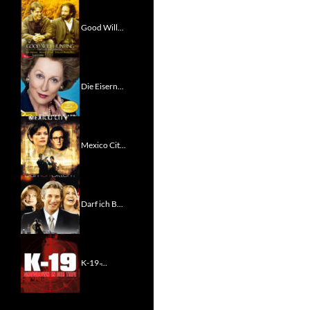
Good Will...
Die Eisern...
Mexico Cit...
Darf ich B...
K-19 ̵...