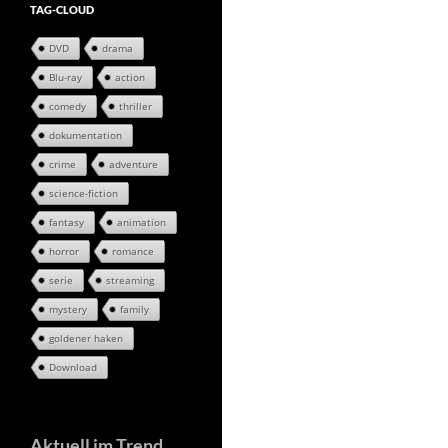
TAG-CLOUD
DVD
drama
Blu-ray
action
comedy
thriller
dokumentation
crime
adventure
science-fiction
fantasy
animation
horror
romance
serie
streaming
mystery
family
goldener haken
Download
Aktuell im Trend