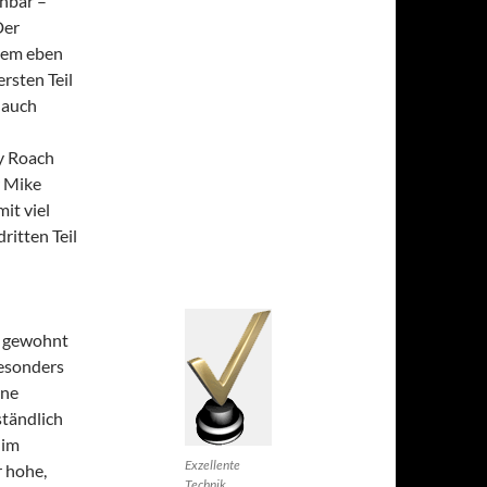
ehbar –
Der
dem eben
rsten Teil
s auch
ay Roach
r Mike
it viel
ritten Teil
ie gewohnt
besonders
ine
ständlich
 im
Exzellente
r hohe,
Technik