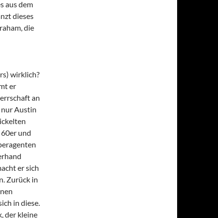
es aus dem
nzt dieses
raham, die
s) wirklich?
mt er
herrschaft an
s nur Austin
ickelten
e 60er und
uperagenten
zerhand
acht er sich
n. Zurück in
önen
ich in diese.
, der kleine