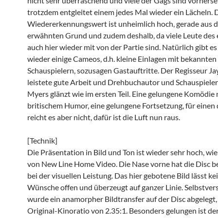
nicht sehr überraschend und viele der Gags sind vorhers
trotzdem entgleitet einem jedes Mal wieder ein Lächeln. 
Wiedererkennungswert ist unheimlich hoch, gerade aus 
erwähnten Grund und zudem deshalb, da viele Leute des e
auch hier wieder mit von der Partie sind. Natürlich gibt e
wieder einige Cameos, d.h. kleine Einlagen mit bekannten
Schauspielern, sozusagen Gastauftritte. Der Regisseur J
leistete gute Arbeit und Drehbuchautor und Schauspiele
Myers glänzt wie im ersten Teil. Eine gelungene Komödie m
britischem Humor, eine gelungene Fortsetzung, für einen d
reicht es aber nicht, dafür ist die Luft nun raus.
[Technik]
Die Präsentation in Bild und Ton ist wieder sehr hoch, w
von New Line Home Video. Die Nase vorne hat die Disc 
bei der visuellen Leistung. Das hier gebotene Bild lässt ke
Wünsche offen und überzeugt auf ganzer Linie. Selbstver
wurde ein anamorpher Bildtransfer auf der Disc abgelegt,
Original-Kinoratio von 2.35:1. Besonders gelungen ist de