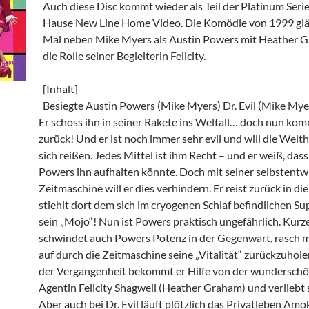
Auch diese Disc kommt wieder als Teil der Platinum Seri
Hause New Line Home Video. Die Komödie von 1999 glä
Mal neben Mike Myers als Austin Powers mit Heather G
die Rolle seiner Begleiterin Felicity.
[Inhalt]
Besiegte Austin Powers (Mike Myers) Dr. Evil (Mike Myer
Er schoss ihn in seiner Rakete ins Weltall… doch nun kom
zurück! Und er ist noch immer sehr evil und will die Welt
sich reißen. Jedes Mittel ist ihm Recht – und er weiß, das
Powers ihn aufhalten könnte. Doch mit seiner selbstentw
Zeitmaschine will er dies verhindern. Er reist zurück in di
stiehlt dort dem sich im cryogenen Schlaf befindlichen S
sein „Mojo“! Nun ist Powers praktisch ungefährlich. Kur
schwindet auch Powers Potenz in der Gegenwart, rasch m
auf durch die Zeitmaschine seine „Vitalität“ zurückzuhole
der Vergangenheit bekommt er Hilfe von der wundersch
Agentin Felicity Shagwell (Heather Graham) und verliebt s
Aber auch bei Dr. Evil läuft plötzlich das Privatleben Amok