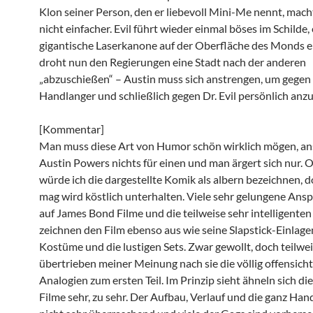
Klon seiner Person, den er liebevoll Mini-Me nennt, mach
nicht einfacher. Evil führt wieder einmal böses im Schilde, 
gigantische Laserkanone auf der Oberfläche des Monds 
droht nun den Regierungen eine Stadt nach der anderen
„abzuschießen“ – Austin muss sich anstrengen, um gegen 
Handlanger und schließlich gegen Dr. Evil persönlich anz
[Kommentar]
Man muss diese Art von Humor schön wirklich mögen, an
Austin Powers nichts für einen und man ärgert sich nur. O
würde ich die dargestellte Komik als albern bezeichnen, d
mag wird köstlich unterhalten. Viele sehr gelungene Ans
auf James Bond Filme und die teilweise sehr intelligenten
zeichnen den Film ebenso aus wie seine Slapstick-Einlagen
Kostüme und die lustigen Sets. Zwar gewollt, doch teilwe
übertrieben meiner Meinung nach sie die völlig offensicht
Analogien zum ersten Teil. Im Prinzip sieht ähneln sich di
Filme sehr, zu sehr. Der Aufbau, Verlauf und die ganz Han