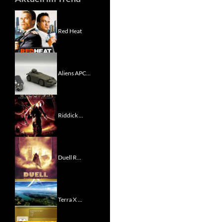
Red Heat
Aliens APC...
Riddick ...
Duell R...
Terra X ...