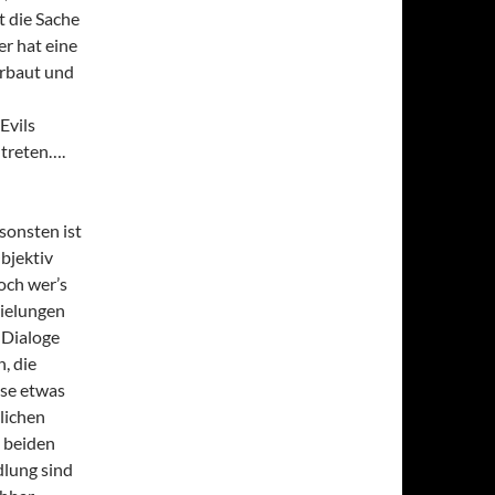
t die Sache
er hat eine
erbaut und
Evils
utreten….
sonsten ist
bjektiv
och wer’s
pielungen
 Dialoge
, die
ise etwas
lichen
e beiden
dlung sind