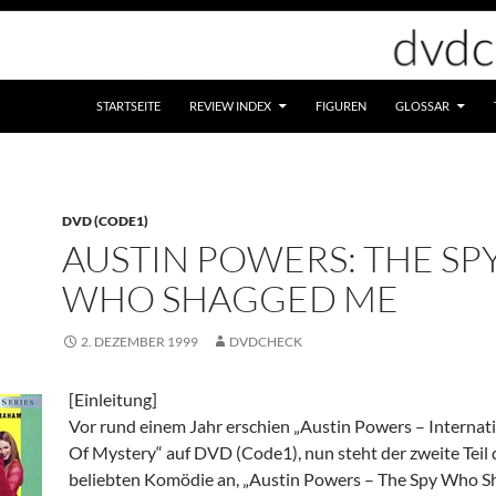
STARTSEITE
REVIEW INDEX
FIGUREN
GLOSSAR
DVD (CODE1)
AUSTIN POWERS: THE SP
WHO SHAGGED ME
2. DEZEMBER 1999
DVDCHECK
[Einleitung]
Vor rund einem Jahr erschien „Austin Powers – Interna
Of Mystery“ auf DVD (Code1), nun steht der zweite Teil 
beliebten Komödie an, „Austin Powers – The Spy Who S