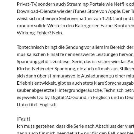
Privat-TV, sondern auch Streaming-Portale wie Netflix od
Download-Dienste wie der iTunes Store von Apple. Der Tr
weist sich mit einem Seitenverhältnis von 1.78:1 auf und 
rundum solide Werte in den Katergorien Farbe, Konturen
Wirkung. Fehler? Nein.
Tontechnisch bringt die Sendung vor allem im Bereich der
musikalischen Einsätze nennenswerte Leistungen hervor
Spannung gehört zu dieser Serie, das ist sicher wie das A
Kirche. Neben der Spannung, die auch oftmals aus Stille 
sich dann über stimmungsvolle Ausladungen zu einer mit
Erlebnis entwickelt, gibt es auch stets klare Sprachausgab
sauber abgesetzte Hintergrundgeräusche. Technisch betra
es jeweils Dolby Digital 2.0-Sound, in Englisch und in Deu
Untertitel: Englisch.
[Fazit]
Ich muss gestehen, dass die Serie nach Abschluss der vie
dann auch für mich beendet ist – nur für den Fall, dass hi