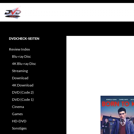
Zum
Inhalt
springen
Suchen
dvdcheck – Wissen, was gut ist!
Reviews rund ums Heimkino &
DVDCHECK-SEITEN
Popkultur
Review Index
Blu-ray Disc
4K Blu-ray Disc
Streaming
Download
4K Download
DVD (Code 2)
DVD (Code 1)
Cinema
Games
HD-DVD
Sonstiges