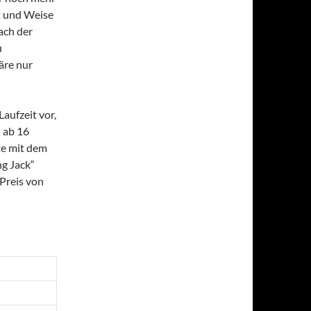
rt und Weise
ach der
u
äre nur
aufzeit vor,
i ab 16
te mit dem
ng Jack“
Preis von