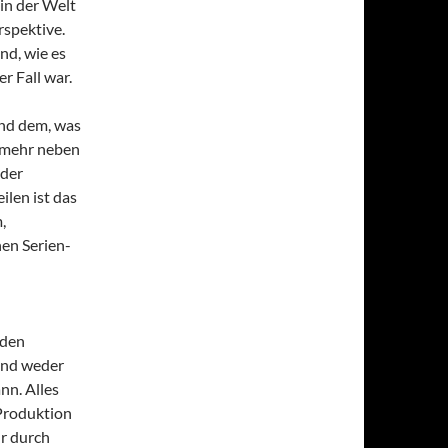
 in der Welt
rspektive.
nd, wie es
r Fall war.
und dem, was
d mehr neben
 der
len ist das
,
nen Serien-
 den
und weder
nn. Alles
-Produktion
ur durch