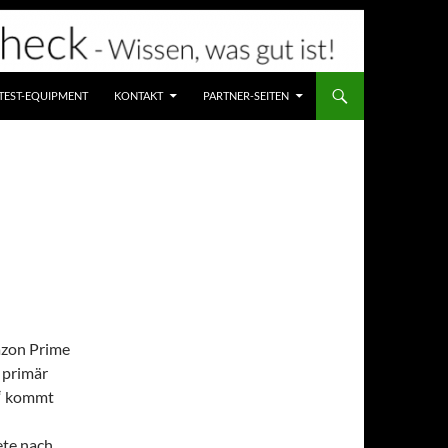
TEST-EQUIPMENT
KONTAKT
PARTNER-SEITEN
azon Prime
 primär
l“ kommt
ete nach