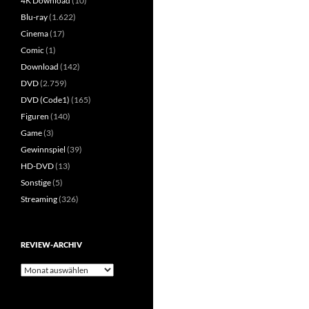
4K Download
(10)
Blu-ray
(1.622)
Cinema
(17)
Comic
(1)
Download
(142)
DVD
(2.759)
DVD (Code1)
(165)
Figuren
(140)
Game
(3)
Gewinnspiel
(39)
HD-DVD
(13)
Sonstige
(5)
Streaming
(326)
REVIEW-ARCHIV
Review-
Archiv