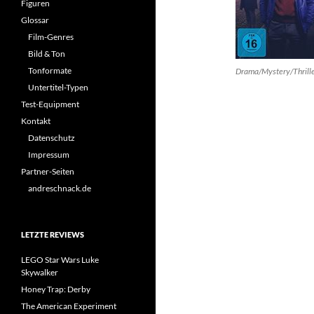
Figuren
Glossar
Film-Genres
Bild & Ton
Tonformate
Drama/Mystery/Thrille
Untertitel-Typen
Test-Equipment
Kontakt
Datenschutz
Impressum
Partner-Seiten
andreschnack.de
LETZTE REVIEWS
LEGO Star Wars Luke
Skywalker
Honey Trap: Derby
The American Experiment