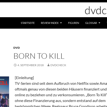
STARTSEITE
REVIEW INDEX
FIGUREN
GLOSSAR
DVD
BORN TO KILL
4. SEPTEMBER 2018
DVDCHECK
[Einleitung]
TV-Serien sind seit dem Aufbruch von Netflix sowie Am
oftmals genau von diesen beiden Häusern finanziert und
online zu beziehen und zu verkonsumieren. „Born To Kil
ohne diese Finanzierung aus, sondern entstand auf dem
herkömmlichen Wege. Regisseur Bruce Goodison arbeit