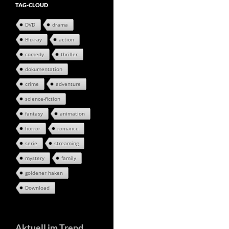
TAG-CLOUD
DVD
drama
Blu-ray
action
comedy
thriller
dokumentation
crime
adventure
science-fiction
fantasy
animation
horror
romance
serie
streaming
mystery
family
goldener haken
Download
Aktuell im Trend