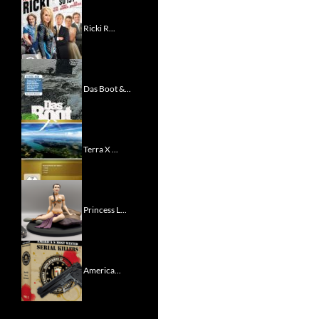
Ricki R...
Das Boot &...
Terra X ...
Princess L...
America...