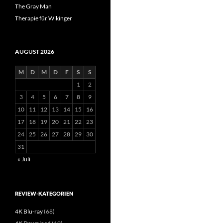
The Gray Man
Therapie für Wikinger
AUGUST 2026
M
D
M
D
F
S
S
1
2
3
4
5
6
7
8
9
10
11
12
13
14
15
16
17
18
19
20
21
22
23
24
25
26
27
28
29
30
31
« Juli
REVIEW-KATEGORIEN
4K Blu-ray
(68)