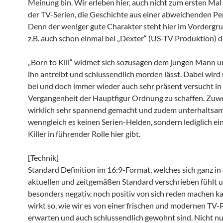
Meinung bin. Wir erleben hier, auch nicht zum ersten Mal
der TV-Serien, die Geschichte aus einer abweichenden Pe
Denn der weniger gute Charakter steht hier im Vordergru
z.B. auch schon einmal bei „Dexter“ (US-TV Produktion) de
„Born to Kill“ widmet sich sozusagen dem jungen Mann 
ihn antreibt und schlussendlich morden lässt. Dabei wir
bei und doch immer wieder auch sehr präsent versucht in
Vergangenheit der Hauptfigur Ordnung zu schaffen. Zuwei
wirklich sehr spannend gemacht und zudem unterhaltsam
wenngleich es keinen Serien-Helden, sondern lediglich ei
Killer in führender Rolle hier gibt.
[Technik]
Standard Definition im 16:9-Format, welches sich ganz in
aktuellen und zeitgemäßen Standard verschrieben fühlt 
besonders negativ, noch positiv von sich reden machen ka
wirkt so, wie wir es von einer frischen und modernen TV
erwarten und auch schlussendlich gewohnt sind. Nicht n