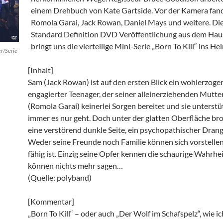
einem Drehbuch von Kate Gartside. Vor der Kamera fand
Romola Garai, Jack Rowan, Daniel Mays und weitere. Di
Standard Definition DVD Veröffentlichung aus dem Ha
bringt uns die vierteilige Mini-Serie „Born To Kill“ ins He
r/Serie
[Inhalt]
Sam (Jack Rowan) ist auf den ersten Blick ein wohlerzogen
engagierter Teenager, der seiner alleinerziehenden Mutte
(Romola Garai) keinerlei Sorgen bereitet und sie unterstü
immer es nur geht. Doch unter der glatten Oberfläche bro
eine verstörend dunkle Seite, ein psychopathischer Drang
Weder seine Freunde noch Familie können sich vorstellen
fähig ist. Einzig seine Opfer kennen die schaurige Wahrhei
können nichts mehr sagen…
(Quelle: polyband)
[Kommentar]
„Born To Kill“ – oder auch „Der Wolf im Schafspelz“, wie ic