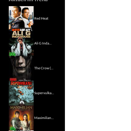
Red Heat
Ali G Inda...
The Crow (...
Supervulka...
Maximilian...