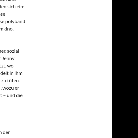
en sich ein:
ese
use polyband
imkino.
er, sozial
r Jenny
tzt, wo
delt in ihm
 zu töten.
, wozu er
t – und die
h der