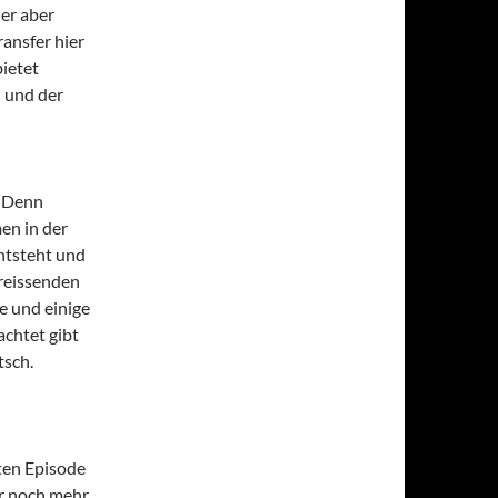
er aber
ansfer hier
bietet
 und der
. Denn
men in der
entsteht und
reissenden
e und einige
chtet gibt
tsch.
rten Episode
er noch mehr