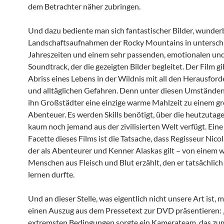
dem Betrachter näher zubringen.
Und dazu bediente man sich fantastischer Bilder, wunde
Landschaftsaufnahmen der Rocky Mountains in untersch
Jahreszeiten und einem sehr passenden, emotionalen un
Soundtrack, der die gezeigten Bilder begleitet. Der Film gi
Abriss eines Lebens in der Wildnis mit all den Herausfor
und alltäglichen Gefahren. Denn unter diesen Umständen
ihn Großstädter eine einzige warme Mahlzeit zu einem g
Abenteuer. Es werden Skills benötigt, über die heutzutage
kaum noch jemand aus der zivilisierten Welt verfügt. Eine
Facette dieses Films ist die Tatsache, dass Regisseur Nico
der als Abenteurer und Kenner Alaskas gilt – von einem 
Menschen aus Fleisch und Blut erzählt, den er tatsächlic
lernen durfte.
Und an dieser Stelle, was eigentlich nicht unsere Art ist, 
einen Auszug aus dem Pressetext zur DVD präsentieren:
extremsten Bedingungen sorgte ein Kamerateam, das zum