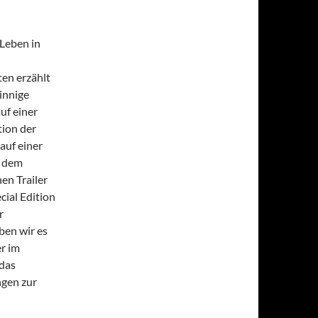
Leben in
en erzählt
innige
uf einer
tion der
auf einer
n dem
nen Trailer
cial Edition
r
ben wir es
r im
das
ngen zur