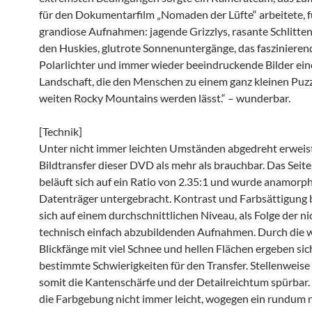
für den Dokumentarfilm „Nomaden der Lüfte“ arbeitete, f
grandiose Aufnahmen: jagende Grizzlys, rasante Schlitte
den Huskies, glutrote Sonnenuntergänge, das faszinierend
Polarlichter und immer wieder beeindruckende Bilder ein
Landschaft, die den Menschen zu einem ganz kleinen Puzz
weiten Rocky Mountains werden lässt.“ – wunderbar.
[Technik]
Unter nicht immer leichten Umständen abgedreht erweist
Bildtransfer dieser DVD als mehr als brauchbar. Das Seit
beläuft sich auf ein Ratio von 2.35:1 und wurde anamorp
Datenträger untergebracht. Kontrast und Farbsättigung 
sich auf einem durchschnittlichen Niveau, als Folge der n
technisch einfach abzubildenden Aufnahmen. Durch die 
Blickfänge mit viel Schnee und hellen Flächen ergeben si
bestimmte Schwierigkeiten für den Transfer. Stellenweise
somit die Kantenschärfe und der Detailreichtum spürbar.
die Farbgebung nicht immer leicht, wogegen ein rundum n