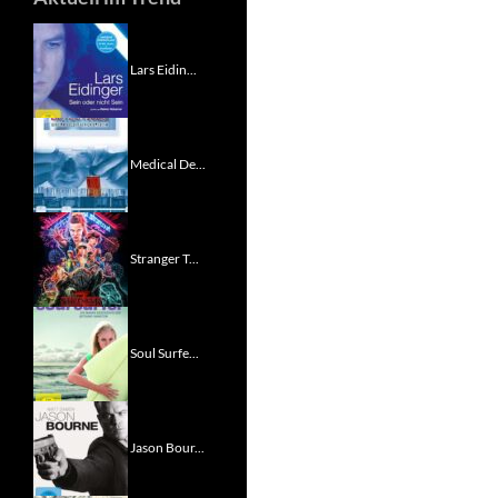
Lars Eidin...
Medical De...
Stranger T...
Soul Surfe...
Jason Bour...