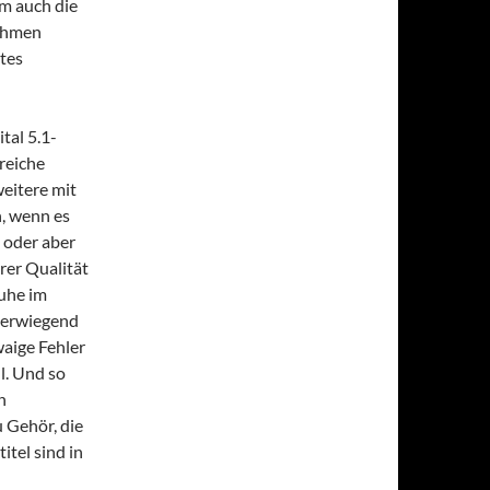
m auch die
nahmen
tes
tal 5.1-
reiche
eitere mit
, wenn es
 oder aber
rer Qualität
Ruhe im
überwiegend
waige Fehler
ll. Und so
n
 Gehör, die
itel sind in