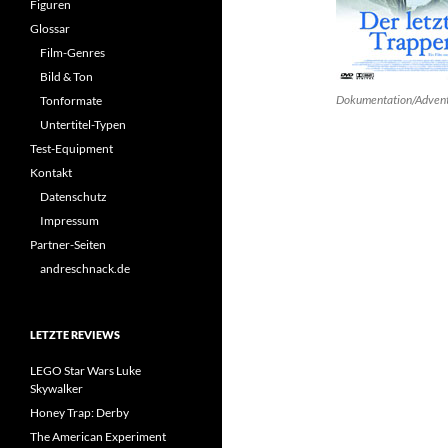
Figuren
Glossar
Film-Genres
Bild & Ton
Dokumentation/Adven
Tonformate
Untertitel-Typen
Test-Equipment
Kontakt
Datenschutz
Impressum
Partner-Seiten
andreschnack.de
LETZTE REVIEWS
LEGO Star Wars Luke
Skywalker
Honey Trap: Derby
The American Experiment