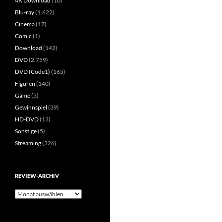
4K Download
(10)
Blu-ray
(1.622)
Cinema
(17)
Comic
(1)
Download
(142)
DVD
(2.759)
DVD (Code1)
(165)
Figuren
(140)
Game
(3)
Gewinnspiel
(39)
HD-DVD
(13)
Sonstige
(5)
Streaming
(326)
REVIEW-ARCHIV
Review-
Archiv