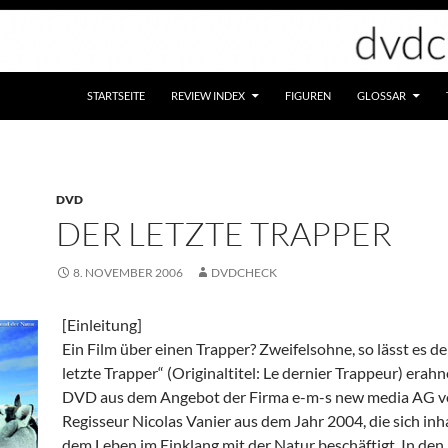
STARTSEITE
REVIEW INDEX
FIGUREN
GLOSSAR
DVD
DER LETZTE TRAPPER
8. NOVEMBER 2006
DVDCHECK
[Einleitung]
Ein Film über einen Trapper? Zweifelsohne, so lässt es de
letzte Trapper“ (Originaltitel: Le dernier Trappeur) erahn
DVD aus dem Angebot der Firma e-m-s new media AG 
Regisseur Nicolas Vanier aus dem Jahr 2004, die sich inha
dem Leben im Einklang mit der Natur beschäftigt. In den