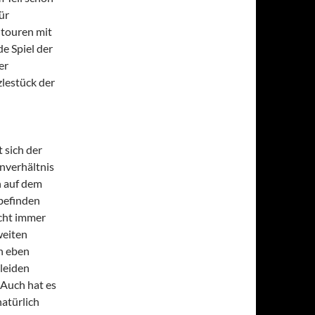
ür
ntouren mit
e Spiel der
er
lestück der
 sich der
enverhältnis
h auf dem
befinden
icht immer
weiten
ch eben
 leiden
 Auch hat es
atürlich