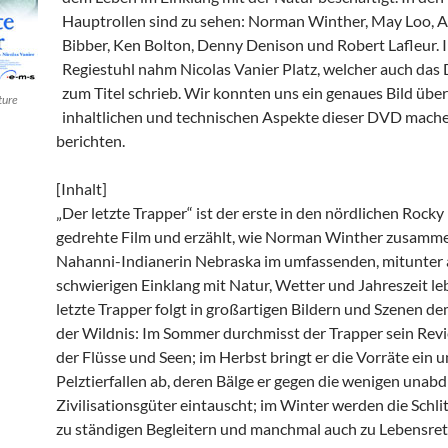
Hauptrollen sind zu sehen: Norman Winther, May Loo, A
Bibber, Ken Bolton, Denny Denison und Robert Lafleur. 
Regiestuhl nahm Nicolas Vanier Platz, welcher auch das
zum Titel schrieb. Wir konnten uns ein genaues Bild über
ture
inhaltlichen und technischen Aspekte dieser DVD mach
berichten.
[Inhalt]
„Der letzte Trapper“ ist der erste in den nördlichen Rock
gedrehte Film und erzählt, wie Norman Winther zusamme
Nahanni-Indianerin Nebraska im umfassenden, mitunter
schwierigen Einklang mit Natur, Wetter und Jahreszeit le
letzte Trapper folgt in großartigen Bildern und Szenen de
der Wildnis: Im Sommer durchmisst der Trapper sein Revi
der Flüsse und Seen; im Herbst bringt er die Vorräte ein u
Pelztierfallen ab, deren Bälge er gegen die wenigen unab
Zivilisationsgüter eintauscht; im Winter werden die Schl
zu ständigen Begleitern und manchmal auch zu Lebensret