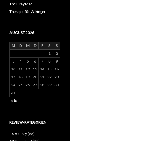
The Gray Man
Therapie für Wikinger
AUGUST 2026
M
D
M
D
F
S
S
1
2
3
4
5
6
7
8
9
10
11
12
13
14
15
16
17
18
19
20
21
22
23
24
25
26
27
28
29
30
31
« Juli
REVIEW-KATEGORIEN
4K Blu-ray
(68)