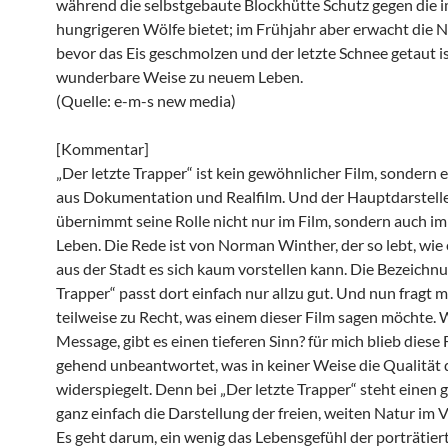
während die selbstgebaute Blockhütte Schutz gegen die 
hungrigeren Wölfe bietet; im Frühjahr aber erwacht die N
bevor das Eis geschmolzen und der letzte Schnee getaut is
wunderbare Weise zu neuem Leben.
(Quelle: e-m-s new media)
[Kommentar]
„Der letzte Trapper“ ist kein gewöhnlicher Film, sondern 
aus Dokumentation und Realfilm. Und der Hauptdarstell
übernimmt seine Rolle nicht nur im Film, sondern auch i
Leben. Die Rede ist von Norman Winther, der so lebt, wie
aus der Stadt es sich kaum vorstellen kann. Die Bezeichnu
Trapper“ passt dort einfach nur allzu gut. Und nun fragt m
teilweise zu Recht, was einem dieser Film sagen möchte. W
Message, gibt es einen tieferen Sinn? für mich blieb diese
gehend unbeantwortet, was in keiner Weise die Qualität 
widerspiegelt. Denn bei „Der letzte Trapper“ steht einen 
ganz einfach die Darstellung der freien, weiten Natur im 
Es geht darum, ein wenig das Lebensgefühl der porträtier