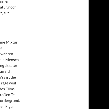
immer
atur, noch
t, auf
eine Mixtur
er
m wahren
 ein Mensch
ng „letzter
an sich,
as ist die
 Frage weit
des Films
großen Teil
Vordergrund.
ten Figur