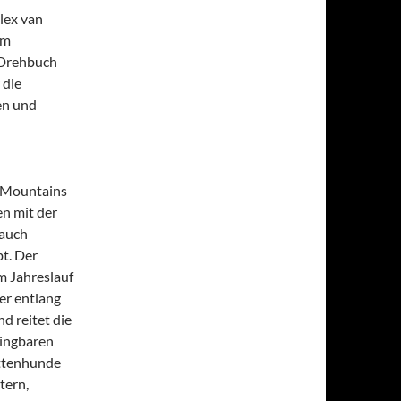
lex van
Im
 Drehbuch
 die
en und
y Mountains
n mit der
 auch
bt. Der
m Jahreslauf
er entlang
nd reitet die
dingbaren
ittenhunde
tern,