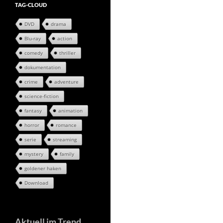
TAG-CLOUD
DVD
drama
Blu-ray
action
comedy
thriller
dokumentation
crime
adventure
science-fiction
fantasy
animation
horror
romance
serie
streaming
mystery
family
goldener haken
Download
Aktuell im Trend