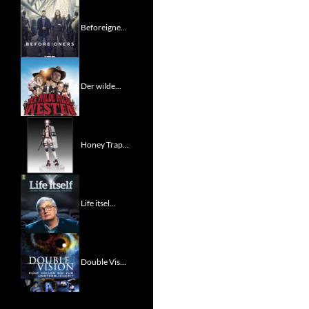
Beforeigne...
Der wilde...
Honey Trap...
Life itsel...
Double Vis...