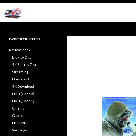
Zum
Inhalt
springen
Suchen
dvdcheck – Wissen, was gut ist!
Reviews rund ums Heimkino &
DVDCHECK-SEITEN
Popkultur
Review Index
Blu-ray Disc
4K Blu-ray Disc
Streaming
Download
4K Download
DVD (Code 2)
DVD (Code 1)
Cinema
Games
HD-DVD
Sonstiges