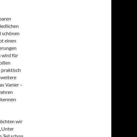
rbaren
iedlichen
d schönen
bt einen
derungen
 wird für
roßen
 praktisch
 weitere
las Vanier –
wahren
h kennen
möchten wir
 „Unter
 Teil schon