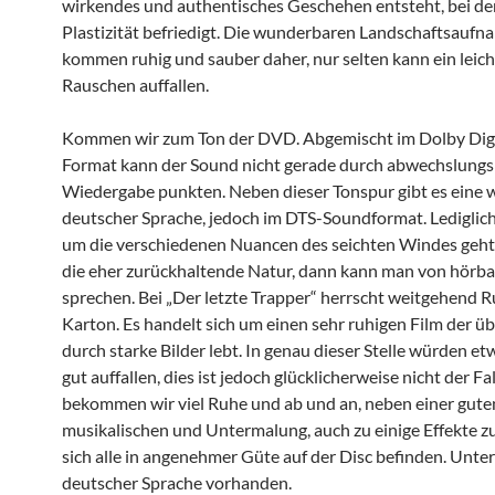
wirkendes und authentisches Geschehen entsteht, bei de
Plastizität befriedigt. Die wunderbaren Landschaftsauf
kommen ruhig und sauber daher, nur selten kann ein leich
Rauschen auffallen.
Kommen wir zum Ton der DVD. Abgemischt im Dolby Digi
Format kann der Sound nicht gerade durch abwechslungs
Wiedergabe punkten. Neben dieser Tonspur gibt es eine w
deutscher Sprache, jedoch im DTS-Soundformat. Lediglich
um die verschiedenen Nuancen des seichten Windes geht
die eher zurückhaltende Natur, dann kann man von hörba
sprechen. Bei „Der letzte Trapper“ herrscht weitgehend 
Karton. Es handelt sich um einen sehr ruhigen Film der 
durch starke Bilder lebt. In genau dieser Stelle würden et
gut auffallen, dies ist jedoch glücklicherweise nicht der Fa
bekommen wir viel Ruhe und ab und an, neben einer gute
musikalischen und Untermalung, auch zu einige Effekte zu
sich alle in angenehmer Güte auf der Disc befinden. Untert
deutscher Sprache vorhanden.