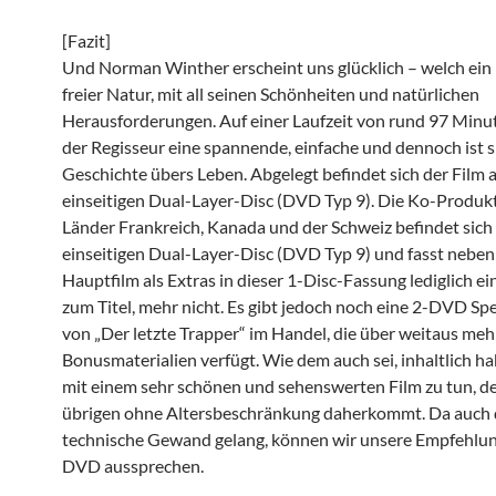
[Fazit]
Und Norman Winther erscheint uns glücklich – welch ein 
freier Natur, mit all seinen Schönheiten und natürlichen
Herausforderungen. Auf einer Laufzeit von rund 97 Minut
der Regisseur eine spannende, einfache und dennoch ist s
Geschichte übers Leben. Abgelegt befindet sich der Film a
einseitigen Dual-Layer-Disc (DVD Typ 9). Die Ko-Produk
Länder Frankreich, Kanada und der Schweiz befindet sich 
einseitigen Dual-Layer-Disc (DVD Typ 9) und fasst nebe
Hauptfilm als Extras in dieser 1-Disc-Fassung lediglich ei
zum Titel, mehr nicht. Es gibt jedoch noch eine 2-DVD Spe
von „Der letzte Trapper“ im Handel, die über weitaus meh
Bonusmaterialien verfügt. Wie dem auch sei, inhaltlich ha
mit einem sehr schönen und sehenswerten Film zu tun, de
übrigen ohne Altersbeschränkung daherkommt. Da auch 
technische Gewand gelang, können wir unsere Empfehlu
DVD aussprechen.