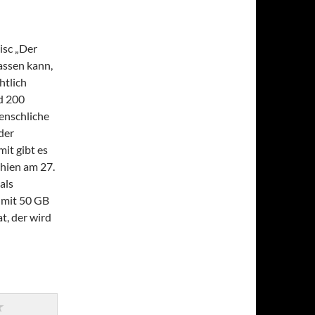
isc „Der
lassen kann,
htlich
d 200
enschliche
der
it gibt es
chien am 27.
als
g mit 50 GB
t, der wird