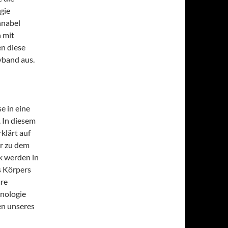
gie
nnabel
 mit
en diese
yband aus.
e in eine
 In diesem
klärt auf
er zu dem
k werden in
s Körpers
äre
nologie
en unseres