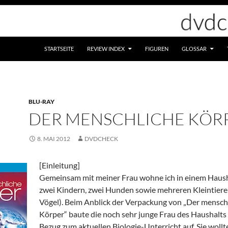
STARTSEITE
REVIEW INDEX
FIGUREN
GLOSSAR
BLU-RAY
DER MENSCHLICHE KÖR
8. MAI 2012
DVDCHECK
[Einleitung]
Gemeinsam mit meiner Frau wohne ich in einem Haush
zwei Kindern, zwei Hunden sowie mehreren Kleintiere
Vögel). Beim Anblick der Verpackung von „Der mensch
Körper“ baute die noch sehr junge Frau des Haushalts
Bezug zum aktuellen Biologie-Unterricht auf. Sie wollt