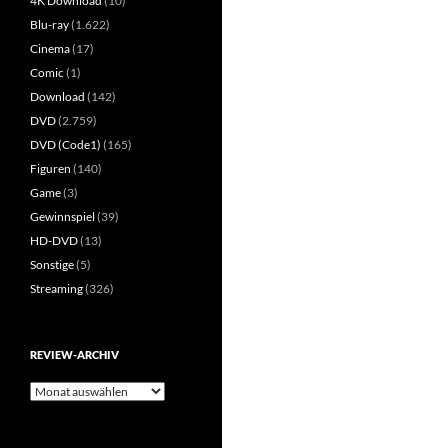
4K Download
(10)
Blu-ray
(1.622)
Cinema
(17)
Comic
(1)
Download
(142)
DVD
(2.759)
DVD (Code1)
(165)
Figuren
(140)
Game
(3)
Gewinnspiel
(39)
HD-DVD
(13)
Sonstige
(5)
Streaming
(326)
REVIEW-ARCHIV
Review-
Archiv