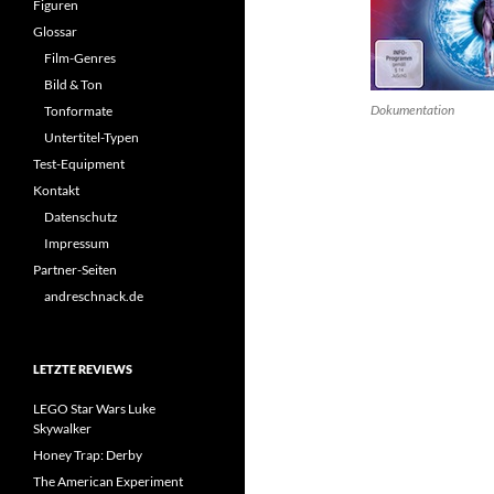
Figuren
Glossar
Film-Genres
Bild & Ton
Dokumentation
Tonformate
Untertitel-Typen
Test-Equipment
Kontakt
Datenschutz
Impressum
Partner-Seiten
andreschnack.de
LETZTE REVIEWS
LEGO Star Wars Luke
Skywalker
Honey Trap: Derby
The American Experiment