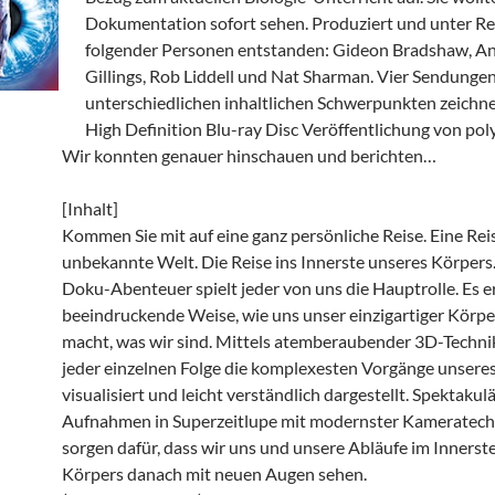
Dokumentation sofort sehen. Produziert und unter Re
folgender Personen entstanden: Gideon Bradshaw, A
Gillings, Rob Liddell und Nat Sharman. Vier Sendungen
unterschiedlichen inhaltlichen Schwerpunkten zeichn
High Definition Blu-ray Disc Veröffentlichung von pol
Wir konnten genauer hinschauen und berichten…
[Inhalt]
Kommen Sie mit auf eine ganz persönliche Reise. Eine Reis
unbekannte Welt. Die Reise ins Innerste unseres Körpers.
Doku-Abenteuer spielt jeder von uns die Hauptrolle. Es er
beeindruckende Weise, wie uns unser einzigartiger Körp
macht, was wir sind. Mittels atemberaubender 3D-Techni
jeder einzelnen Folge die komplexesten Vorgänge unsere
visualisiert und leicht verständlich dargestellt. Spektakul
Aufnahmen in Superzeitlupe mit modernster Kameratech
sorgen dafür, dass wir uns und unsere Abläufe im Innerst
Körpers danach mit neuen Augen sehen.