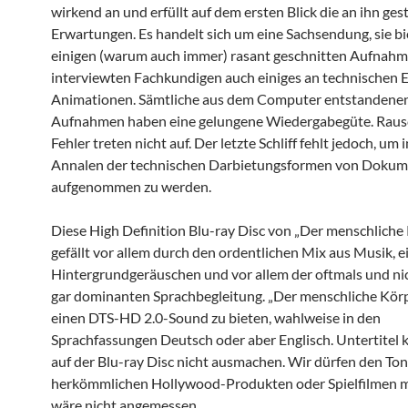
wirkend an und erfüllt auf dem ersten Blick die an ihn ges
Erwartungen. Es handelt sich um eine Sachsendung, sie b
einigen (warum auch immer) rasant geschnitten Aufnah
interviewten Fachkundigen auch einiges an technischen 
Animationen. Sämtliche aus dem Computer entstandene
Aufnahmen haben eine gelungene Wiedergabegüte. Raus
Fehler treten nicht auf. Der letzte Schliff fehlt jedoch, um i
Annalen der technischen Darbietungsformen von Dokum
aufgenommen zu werden.
Diese High Definition Blu-ray Disc von „Der menschliche
gefällt vor allem durch den ordentlichen Mix aus Musik, e
Hintergrundgeräuschen und vor allem der oftmals und nic
gar dominanten Sprachbegleitung. „Der menschliche Körp
einen DTS-HD 2.0-Sound zu bieten, wahlweise in den
Sprachfassungen Deutsch oder aber Englisch. Untertitel 
auf der Blu-ray Disc nicht ausmachen. Wir dürfen den Ton
herkömmlichen Hollywood-Produkten oder Spielfilmen m
wäre nicht angemessen.