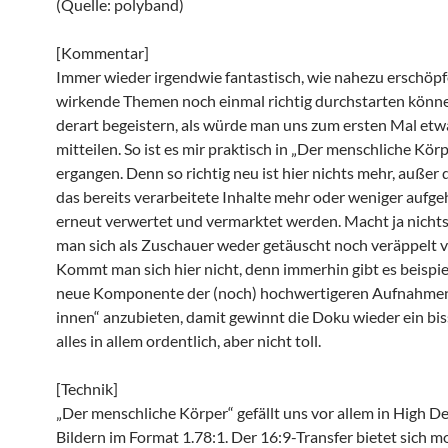
(Quelle: polyband)
[Kommentar]
Immer wieder irgendwie fantastisch, wie nahezu erschöp
wirkende Themen noch einmal richtig durchstarten könn
derart begeistern, als würde man uns zum ersten Mal etwa
mitteilen. So ist es mir praktisch in „Der menschliche Kör
ergangen. Denn so richtig neu ist hier nichts mehr, außer 
das bereits verarbeitete Inhalte mehr oder weniger aufg
erneut verwertet und vermarktet werden. Macht ja nichts,
man sich als Zuschauer weder getäuscht noch veräppelt
Kommt man sich hier nicht, denn immerhin gibt es beispie
neue Komponente der (noch) hochwertigeren Aufnahme
innen“ anzubieten, damit gewinnt die Doku wieder ein bi
alles in allem ordentlich, aber nicht toll.
[Technik]
„Der menschliche Körper“ gefällt uns vor allem in High De
Bildern im Format 1.78:1. Der 16:9-Transfer bietet sich 