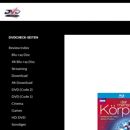
Zum
Inhalt
springen
Suchen
dvdcheck – Wissen, was gut ist!
Reviews rund ums Heimkino &
DVDCHECK-SEITEN
Popkultur
Review Index
Blu-ray Disc
4K Blu-ray Disc
Streaming
Download
4K Download
DVD (Code 2)
DVD (Code 1)
Cinema
Games
HD-DVD
Sonstiges