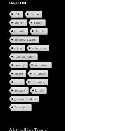
TAG-CLOUD
DVD
drama
Blu-ray
action
comedy
thriller
dokumentation
crime
adventure
science-fiction
fantasy
animation
horror
romance
serie
streaming
mystery
family
goldener haken
Download
Aktuell im Trend