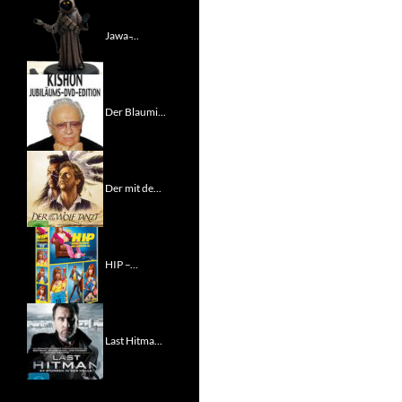
Jawa ̵...
Der Blaumi...
Der mit de...
HIP –...
Last Hitma...