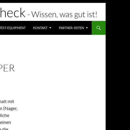
TEST-EQUIPMENT
KONTAKT
PARTNER-SEITEN
PER
alt mit
n (Nager,
liche
 einen
e die