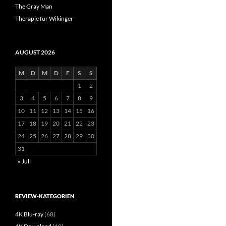
The Gray Man
Therapie für Wikinger
AUGUST 2026
M
D
M
D
F
S
S
1
2
3
4
5
6
7
8
9
10
11
12
13
14
15
16
17
18
19
20
21
22
23
24
25
26
27
28
29
30
31
« Juli
REVIEW-KATEGORIEN
4K Blu-ray
(68)