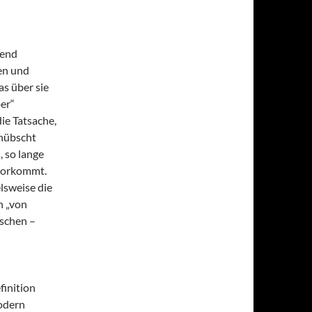
fend
en und
s über sie
per“
die Tatsache,
ehübscht
 so lange
 vorkommt.
lsweise die
n „von
sschen –
finition
modern