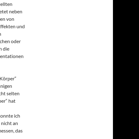
tellten
ietet neben
men von
Effekten und
n
chen oder
n die
entationen
 Körper“
inigen
ht selten
er“ hat
konnte ich
 nicht an
essen, das