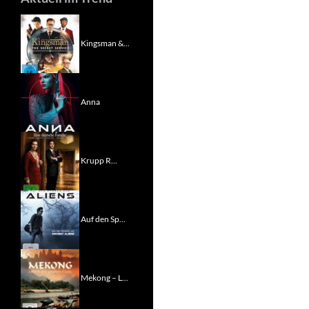
Kingsman &...
Anna
Krupp R...
Auf den Sp...
Mekong – L...