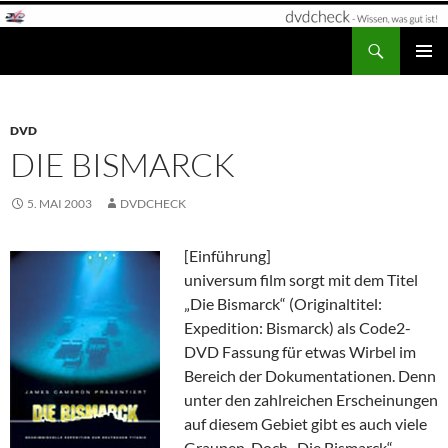
Zum
Inhalt
Suchen
dvdcheck – Wissen, was gut ist!
springen
PRIMÄR
MENÜ
DVD
DIE BISMARCK
5. MAI 2003
DVDCHECK
[Einführung]
universum film sorgt mit dem Titel
„Die Bismarck“ (Originaltitel:
Expedition: Bismarck) als Code2-
DVD Fassung für etwas Wirbel im
Bereich der Dokumentationen. Denn
unter den zahlreichen Erscheinungen
auf diesem Gebiet gibt es auch viele
Graupen. Doch „Die Bismarck“