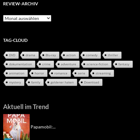
REVIEW-ARCHIV
Review-
Archiv
TAG-CLOUD
DVD
drama
Blu-ray
action
comedy
thriller
dokumentation
crime
adventure
science-fiction
fantasy
animation
horror
romance
serie
streaming
mystery
family
goldener haken
Download
Aktuell im Trend
Papamobil:...