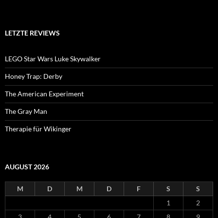
LETZTE REVIEWS
LEGO Star Wars Luke Skywalker
Honey Trap: Derby
The American Experiment
The Gray Man
Therapie für Wikinger
AUGUST 2026
M
D
M
D
F
S
S
1
2
3
4
5
6
7
8
9