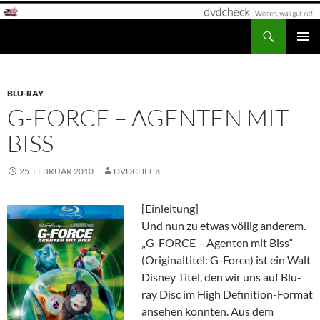
Zum
Inhalt
Suchen
dvdcheck – Wissen, was gut ist!
springen
PRIMÄR
MENÜ
BLU-RAY
G-FORCE – AGENTEN MIT
BISS
25. FEBRUAR 2010
DVDCHECK
[Einleitung]
Und nun zu etwas völlig anderem.
„G-FORCE – Agenten mit Biss“
(Originaltitel: G-Force) ist ein Walt
Disney Titel, den wir uns auf Blu-
ray Disc im High Definition-Format
ansehen konnten. Aus dem