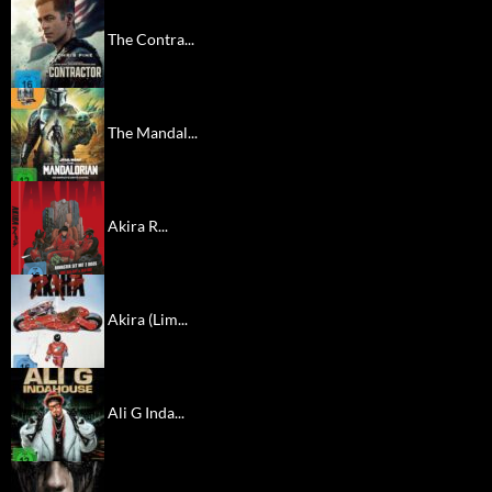
The Contra...
The Mandal...
Akira R...
Akira (Lim...
Ali G Inda...