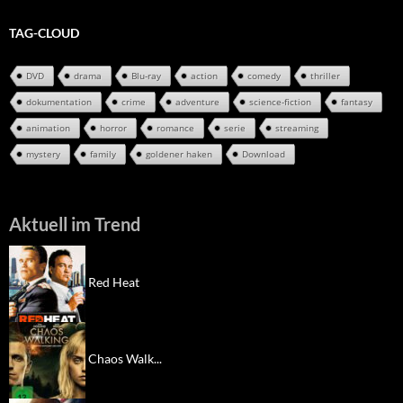
TAG-CLOUD
DVD
drama
Blu-ray
action
comedy
thriller
dokumentation
crime
adventure
science-fiction
fantasy
animation
horror
romance
serie
streaming
mystery
family
goldener haken
Download
Aktuell im Trend
Red Heat
Chaos Walk...