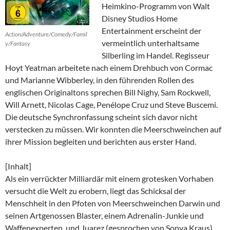
Heimkino-Programm von Walt
Disney Studios Home
Entertainment erscheint der
Action/Adventure/Comedy/Famil
vermeintlich unterhaltsame
y/Fantasy
Silberling im Handel. Regisseur
Hoyt Yeatman arbeitete nach einem Drehbuch von Cormac
und Marianne Wibberley, in den führenden Rollen des
englischen Originaltons sprechen Bill Nighy, Sam Rockwell,
Will Arnett, Nicolas Cage, Penélope Cruz und Steve Buscemi.
Die deutsche Synchronfassung scheint sich davor nicht
verstecken zu müssen. Wir konnten die Meerschweinchen auf
ihrer Mission begleiten und berichten aus erster Hand.
[Inhalt]
Als ein verrückter Milliardär mit einem grotesken Vorhaben
versucht die Welt zu erobern, liegt das Schicksal der
Menschheit in den Pfoten von Meerschweinchen Darwin und
seinen Artgenossen Blaster, einem Adrenalin-Junkie und
Waffenexperten, und Juarez (gesprochen von Sonya Kraus),