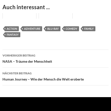
Auch interessant ...
ACTION
ADVENTURE
BLU-RAY
COMEDY
FAMILY
FANTASY
Beitragsnavigation
VORHERIGER BEITRAG
NASA – Träume der Menschheit
NÄCHSTER BEITRAG
Human Journey – Wie der Mensch die Welt eroberte