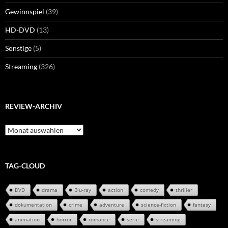
Gewinnspiel
(39)
HD-DVD
(13)
Sonstige
(5)
Streaming
(326)
REVIEW-ARCHIV
Review-
Archiv
TAG-CLOUD
DVD
drama
Blu-ray
action
comedy
thriller
dokumentation
crime
adventure
science-fiction
fantasy
animation
horror
romance
serie
streaming