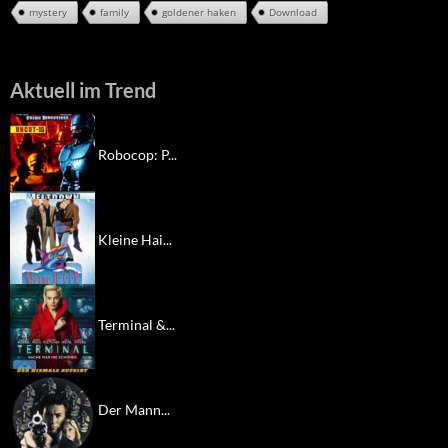
mystery
family
goldener haken
Download
Aktuell im Trend
Robocop: P...
Kleine Hai...
Terminal &...
Der Mann...