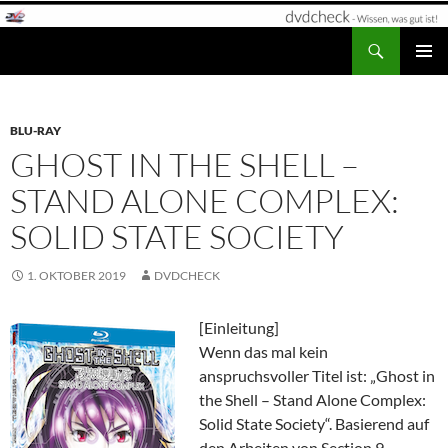
Zum
Inhalt
Suchen
dvdcheck – Wissen, was gut ist!
springen
PRIMÄR
MENÜ
BLU-RAY
GHOST IN THE SHELL –
STAND ALONE COMPLEX:
SOLID STATE SOCIETY
1. OKTOBER 2019
DVDCHECK
[Einleitung]
Wenn das mal kein
anspruchsvoller Titel ist: „Ghost in
the Shell – Stand Alone Complex:
Solid State Society“. Basierend auf
den Arbeiten von Section 9,