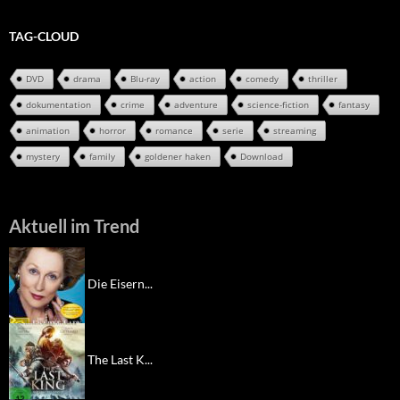
TAG-CLOUD
DVD
drama
Blu-ray
action
comedy
thriller
dokumentation
crime
adventure
science-fiction
fantasy
animation
horror
romance
serie
streaming
mystery
family
goldener haken
Download
Aktuell im Trend
Die Eisern...
The Last K...