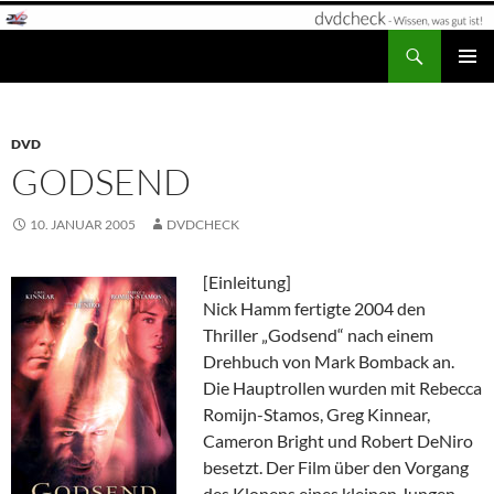
Zum
Inhalt
Suchen
dvdcheck – Wissen, was gut ist!
springen
PRIMÄR
MENÜ
DVD
GODSEND
10. JANUAR 2005
DVDCHECK
[Einleitung]
Nick Hamm fertigte 2004 den
Thriller „Godsend“ nach einem
Drehbuch von Mark Bomback an.
Die Hauptrollen wurden mit Rebecca
Romijn-Stamos, Greg Kinnear,
Cameron Bright und Robert DeNiro
besetzt. Der Film über den Vorgang
des Klonens eines kleinen Jungen