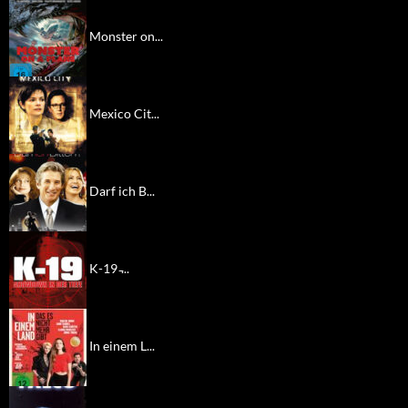
Monster on...
Mexico Cit...
Darf ich B...
K-19 ̵...
In einem L...