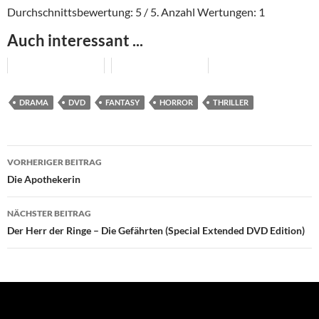
Durchschnittsbewertung:
5
/ 5. Anzahl Wertungen:
1
Auch interessant ...
DRAMA
DVD
FANTASY
HORROR
THRILLER
Beitragsnavigation
VORHERIGER BEITRAG
Die Apothekerin
NÄCHSTER BEITRAG
Der Herr der Ringe – Die Gefährten (Special Extended DVD Edition)