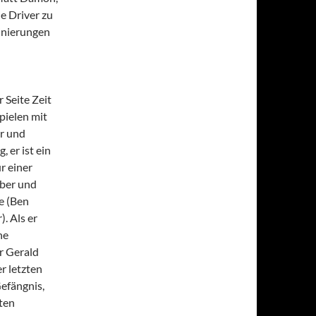
e Driver zu
inierungen
 Seite Zeit
pielen mit
er und
 er ist ein
r einer
eber und
e (Ben
. Als er
ne
r Gerald
r letzten
efängnis,
ten