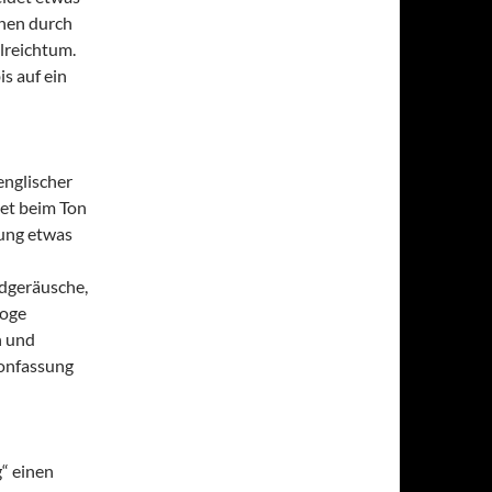
hen durch
lreichtum.
s auf ein
englischer
tet beim Ton
tung etwas
ndgeräusche,
loge
n und
Tonfassung
“ einen