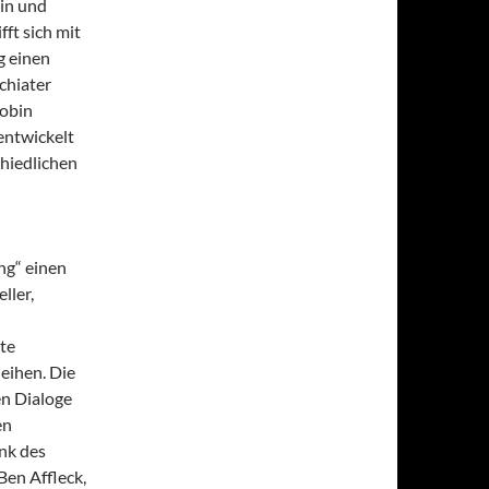
ein und
ft sich mit
g einen
chiater
Robin
entwickelt
chiedlichen
ng“ einen
ller,
te
eihen. Die
en Dialoge
en
nk des
en Affleck,