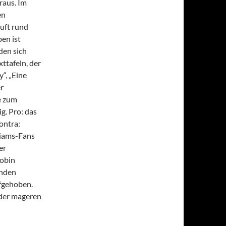
raus. Im
en
äuft rund
en ist
den sich
ttafeln, der
“, „Eine
r
e zum
g. Pro: das
ontra:
liams-Fans
er
Robin
enden
ufgehoben.
z der mageren