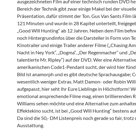
ausgezeichneten Film auf einer technisch runden DVD he
Bereich der Technik gibt zwar einige Makel bei der visuell
Präsentation, dafür stimmt der Ton. Gus Van Sants Film l
121 Minuten und wurde in 28 Kapitel unterteilt, freigegeb
„Good Will Hunting“ ab 12 Jahren. Neben dem Film befin
noch Hintergrundinfos über die Darsteller in Form von Tex
Kinotrailer und einige Trailer anderer Filme („Chasing Amy
Nacht in Ney York“, „Dogma“, „Der Regenmacher“ und „De
talentierte Mr. Ripley“) auf der DVD. Wer eine Alternativ
amerikanischen Code1-Pendant sucht, der wird hier fündi
Bild ist anamorph und es gibt deutsche Sprachausgabe; C
wesentlich weniger Extras. Matt Damon- oder Robin Wil
aufgepasst, hier seht Ihr Eure Lieblinge in Höchstform! W
emotional ansprechende Filme mag, einen brillierenden 
Williams sehen möchte und eine Alternative zum anhalt
Effektekino sucht, ist bei „Good Will Hunting“ bestens a
Da sind die 50,- DM Listenpreis noch gerade so fair, trot
Ausstattung.