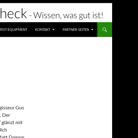
TEST-EQUIPMENT
KONTAKT
PARTNER-SEITEN
gisseur Gus
. Der
 glänzt mit
lich
 Matt Damon,