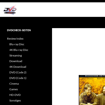
Zum
Inhalt
springen
Suchen
dvdcheck – Wissen, was gut ist!
Reviews rund ums Heimkino &
DVDCHECK-SEITEN
Popkultur
Review Index
Blu-ray Disc
4K Blu-ray Disc
Streaming
Download
4K Download
DVD (Code 2)
DVD (Code 1)
Cinema
Games
HD-DVD
Sonstiges