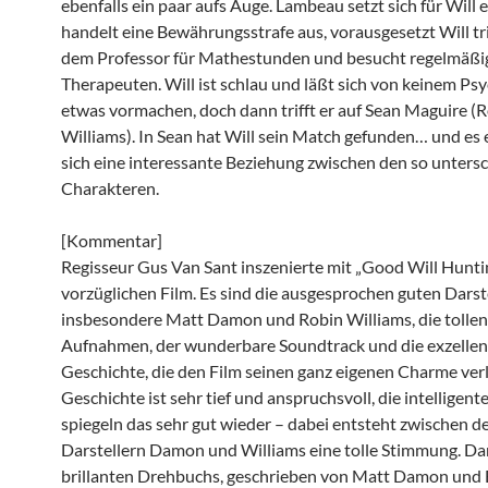
ebenfalls ein paar aufs Auge. Lambeau setzt sich für Will 
handelt eine Bewährungsstrafe aus, vorausgesetzt Will trif
dem Professor für Mathestunden und besucht regelmäßi
Therapeuten. Will ist schlau und läßt sich von keinem Psy
etwas vormachen, doch dann trifft er auf Sean Maguire (
Williams). In Sean hat Will sein Match gefunden… und es 
sich eine interessante Beziehung zwischen den so unters
Charakteren.
[Kommentar]
Regisseur Gus Van Sant inszenierte mit „Good Will Hunti
vorzüglichen Film. Es sind die ausgesprochen guten Darste
insbesondere Matt Damon und Robin Williams, die tollen
Aufnahmen, der wunderbare Soundtrack und die exzellen
Geschichte, die den Film seinen ganz eigenen Charme verl
Geschichte ist sehr tief und anspruchsvoll, die intelligent
spiegeln das sehr gut wieder – dabei entsteht zwischen d
Darstellern Damon und Williams eine tolle Stimmung. Da
brillanten Drehbuchs, geschrieben von Matt Damon und B