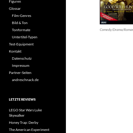
Figuren
Glossar
Film-Genres
Bild & Ton
Comedy/Drama/Roma
Tonformate
Untertitel-Typen
Test-Equipment
Kontakt
Datenschutz
Impressum
Partner-Seiten
andreschnack.de
LETZTE REVIEWS
LEGO Star Wars Luke
Skywalker
Honey Trap: Derby
The American Experiment