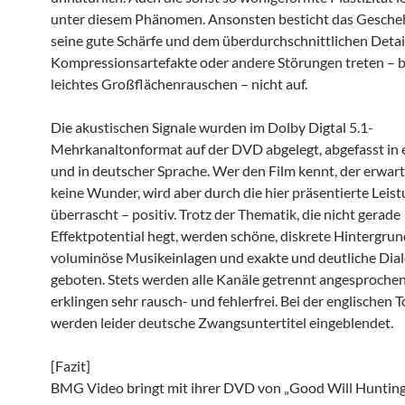
unter diesem Phänomen. Ansonsten besticht das Gesche
seine gute Schärfe und dem überdurchschnittlichen Detai
Kompressionsartefakte oder andere Störungen treten – bi
leichtes Großflächenrauschen – nicht auf.
Die akustischen Signale wurden im Dolby Digtal 5.1-
Mehrkanaltonformat auf der DVD abgelegt, abgefasst in 
und in deutscher Sprache. Wer den Film kennt, der erwar
keine Wunder, wird aber durch die hier präsentierte Leis
überrascht – positiv. Trotz der Thematik, die nicht gerade
Effektpotential hegt, werden schöne, diskrete Hintergru
voluminöse Musikeinlagen und exakte und deutliche Dia
geboten. Stets werden alle Kanäle getrennt angesproche
erklingen sehr rausch- und fehlerfrei. Bei der englischen 
werden leider deutsche Zwangsuntertitel eingeblendet.
[Fazit]
BMG Video bringt mit ihrer DVD von „Good Will Hunting