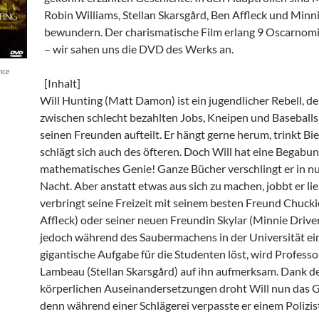
Robin Williams, Stellan Skarsgård, Ben Affleck und Minni
bewundern. Der charismatische Film erlang 9 Oscarnom
– wir sahen uns die DVD des Werks an.
nce
[Inhalt]
Will Hunting (Matt Damon) ist ein jugendlicher Rebell, der
zwischen schlecht bezahlten Jobs, Kneipen und Baseballs
seinen Freunden aufteilt. Er hängt gerne herum, trinkt Bi
schlägt sich auch des öfteren. Doch Will hat eine Begabung,
mathematisches Genie! Ganze Bücher verschlingt er in nu
Nacht. Aber anstatt etwas aus sich zu machen, jobbt er li
verbringt seine Freizeit mit seinem besten Freund Chucki
Affleck) oder seiner neuen Freundin Skylar (Minnie Driver)
jedoch während des Saubermachens in der Universität ei
gigantische Aufgabe für die Studenten löst, wird Professo
Lambeau (Stellan Skarsgård) auf ihn aufmerksam. Dank de
körperlichen Auseinandersetzungen droht Will nun das G
denn während einer Schlägerei verpasste er einem Polizis