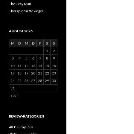
The Gray Man
Therapie für Wikinger
AUGUST 2026
M
D
M
D
F
S
S
1
2
3
4
5
6
7
8
9
10
11
12
13
14
15
16
17
18
19
20
21
22
23
24
25
26
27
28
29
30
31
« Juli
REVIEW-KATEGORIEN
4K Blu-ray
(68)