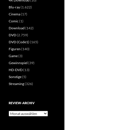
4K Download
(10)
Blu-ray
(1.622)
Cinema
(17)
Comic
(1)
Download
(142)
DVD
(2.759)
DVD (Code1)
(165)
Figuren
(140)
Game
(3)
Gewinnspiel
(39)
HD-DVD
(13)
Sonstige
(5)
Streaming
(326)
REVIEW-ARCHIV
Review-
Archiv