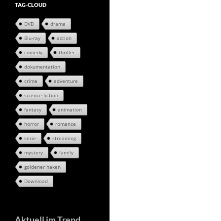
TAG-CLOUD
DVD
drama
Blu-ray
action
comedy
thriller
dokumentation
crime
adventure
science-fiction
fantasy
animation
horror
romance
serie
streaming
mystery
family
goldener haken
Download
Aktuell im Trend