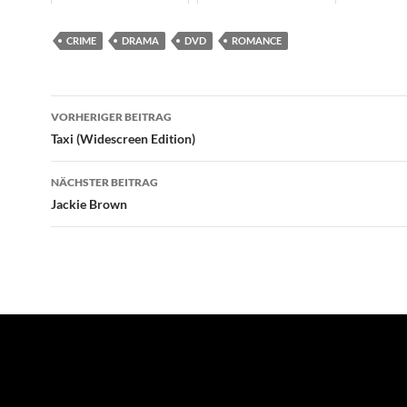
CRIME
DRAMA
DVD
ROMANCE
Beitragsnavigation
VORHERIGER BEITRAG
Taxi (Widescreen Edition)
NÄCHSTER BEITRAG
Jackie Brown