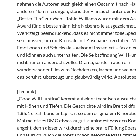
nahmen die Autoren auch gleich einen Oscar mit nach Ha
anderen Nominierungen, stand der Film auch unter der R
„Bester Film“ zur Wahl. Robin Williams wurde mit dem 
Award für die beste männliche Nebenrolle ausgezeichnet.
Werk zeigt beeindruckend, dass es nicht immer tolle Speci
sein müssen, um die Kinosäle mit Zuschauern zu füllen. 
Emotionen und Schicksale – gekonnt inszeniert – faszini
und können auch unterhalten. Die Selbstfindung Will Hun
nicht nur ein anspruchsvolles Drama, sondern auch ein
wunderschöner Film zum Nachdenken, lachen und weinen
das berührt, überzeugt und glaubwürdig wirkt. Absolut s
[Technik]
„Good Will Hunting“ kommt auf einer technisch ausrei
mit Höhen und Tiefen. Die Geschichte wird im Breitbildf
1.85:1 erzählt und entspricht so dem originalem Kinoratio
Mal meinte es BMG etwas zu gut, zumindest was den Kon
angeht, denn dieser wirkt durch seine pralle Füllung über
unnatürlich. Auch die sonst so wohlgeformte Plastizität l