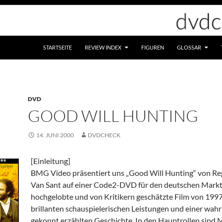
STARTSEITE
REVIEW INDEX
FIGUREN
GLOSSAR
DVD
GOOD WILL HUNTING
14. JUNI 2000
DVDCHECK
[Einleitung]
BMG Video präsentiert uns „Good Will Hunting“ von Re
Van Sant auf einer Code2-DVD für den deutschen Markt
hochgelobte und von Kritikern geschätzte Film von 1997
brillanten schauspielerischen Leistungen und einer wahr
gekonnt erzählten Geschichte. In den Hauptrollen sind