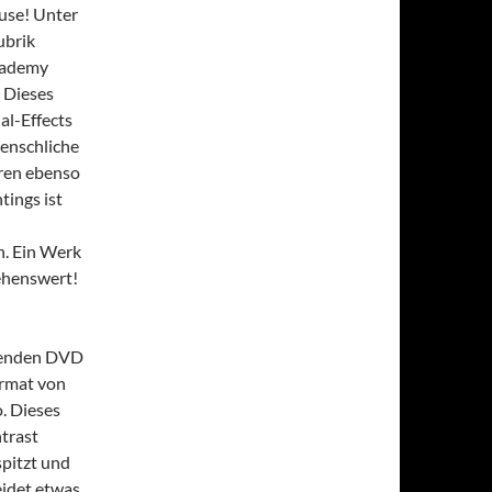
use! Unter
ubrik
Academy
 Dieses
al-Effects
Menschliche
eren ebenso
tings ist
. Ein Werk
ehenswert!
chenden DVD
ormat von
. Dieses
trast
spitzt und
eidet etwas