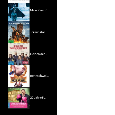
Mein Kampf...
Terminator...
Helden der...
Rennschwei...
25 Jahre K...