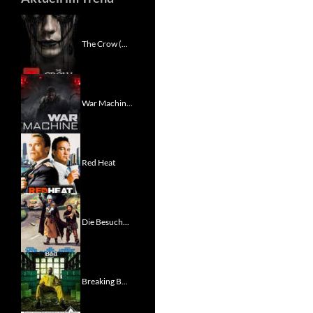
The Crow (...
War Machin...
Red Heat
Die Besuch...
Breaking B...