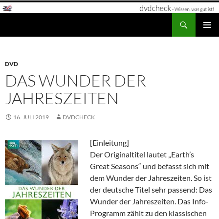
Zum
Inhalt
Suchen
dvdcheck – Wissen, was gut ist!
springen
PRIMÄR
MENÜ
DVD
DAS WUNDER DER
JAHRESZEITEN
16. JULI 2019
DVDCHECK
[Einleitung]
Der Originaltitel lautet „Earth’s
Great Seasons“ und befasst sich mit
dem Wunder der Jahreszeiten. So ist
der deutsche Titel sehr passend: Das
Wunder der Jahreszeiten. Das Info-
Programm zählt zu den klassischen