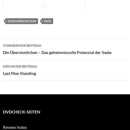
DOKUMENTATION
DVD
Beitragsnavigation
VORHERIGER BEITRAG
Die Übersinnlichen – Das geheimnisvolle Potenzial der Seele
NÄCHSTER BEITRAG
Last Man Standing
DVDCHECK-SEITEN
Review Index