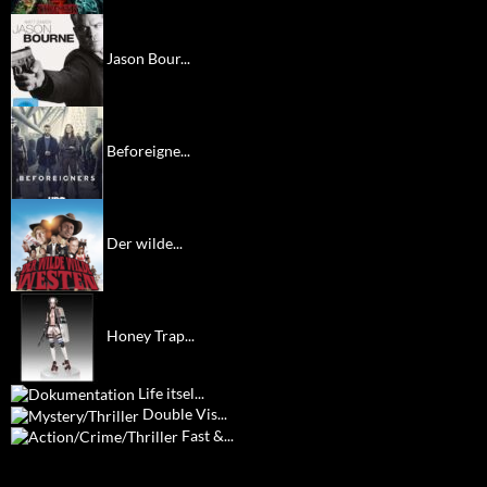
Jason Bour...
Beforeigne...
Der wilde...
Honey Trap...
Life itsel...
Double Vis...
Fast &...