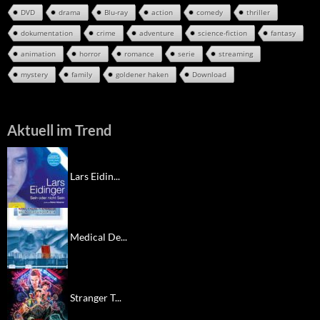
DVD
drama
Blu-ray
action
comedy
thriller
dokumentation
crime
adventure
science-fiction
fantasy
animation
horror
romance
serie
streaming
mystery
family
goldener haken
Download
Aktuell im Trend
Lars Eidin...
Medical De...
Stranger T...