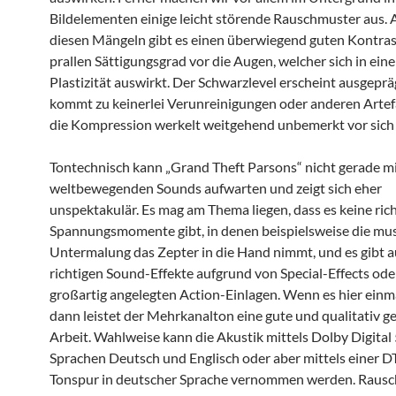
Bildelementen einige leicht störende Rauschmuster aus. 
diesen Mängeln gibt es einen überwiegend guten Kontras
prallen Sättigungsgrad vor die Augen, welcher sich in ein
Plastizität auswirkt. Der Schwarzlevel erscheint ausgeprä
kommt zu keinerlei Verunreinigungen oder anderen Arte
die Kompression werkelt weitgehend unbemerkt vor sich 
Tontechnisch kann „Grand Theft Parsons“ nicht gerade m
weltbewegenden Sounds aufwarten und zeigt sich eher
unspektakulär. Es mag am Thema liegen, dass es keine ric
Spannungsmomente gibt, in denen beispielsweise die mus
Untermalung das Zepter in die Hand nimmt, und es gibt a
richtigen Sound-Effekte aufgrund von Special-Effects ode
großartig angelegten Action-Einlagen. Wenn es hier einma
dann leistet der Mehrkanalton eine gute und qualitativ g
Arbeit. Wahlweise kann die Akustik mittels Dolby Digital 
Sprachen Deutsch und Englisch oder aber mittels einer DT
Tonspur in deutscher Sprache vernommen werden. Rausc