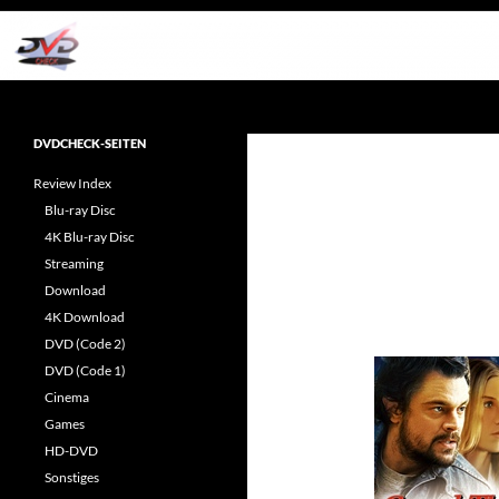
Zum
Inhalt
springen
Suchen
dvdcheck – Wissen, was gut ist!
Reviews rund ums Heimkino &
DVDCHECK-SEITEN
Popkultur
Review Index
Blu-ray Disc
4K Blu-ray Disc
Streaming
Download
4K Download
DVD (Code 2)
DVD (Code 1)
Cinema
Games
HD-DVD
Sonstiges