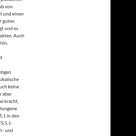
Ab von
t und einen
er guten
gt und es
fakten. Auch
hin.
it
htigen
ikalische
uch keine
r aber
l kracht,
elungene
5.1 in den
S 5.1-
h- und