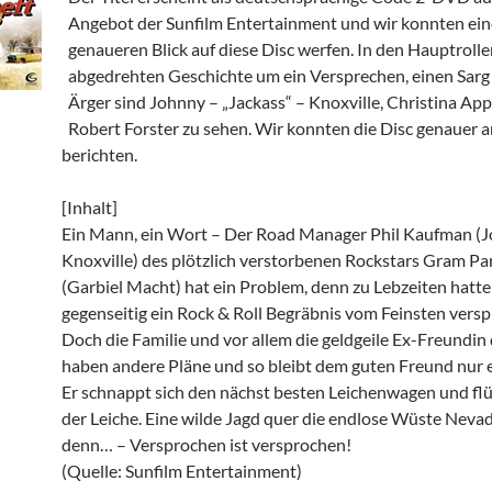
Angebot der Sunfilm Entertainment und wir konnten ei
genaueren Blick auf diese Disc werfen. In den Hauptrolle
abgedrehten Geschichte um ein Versprechen, einen Sarg 
Ärger sind Johnny – „Jackass“ – Knoxville, Christina Ap
Robert Forster zu sehen. Wir konnten die Disc genauer 
berichten.
[Inhalt]
Ein Mann, ein Wort – Der Road Manager Phil Kaufman (
Knoxville) des plötzlich verstorbenen Rockstars Gram Pa
(Garbiel Macht) hat ein Problem, denn zu Lebzeiten hatten
gegenseitig ein Rock & Roll Begräbnis vom Feinsten vers
Doch die Familie und vor allem die geldgeile Ex-Freundin
haben andere Pläne und so bleibt dem guten Freund nur 
Er schnappt sich den nächst besten Leichenwagen und flü
der Leiche. Eine wilde Jagd quer die endlose Wüste Nevad
denn… – Versprochen ist versprochen!
(Quelle: Sunfilm Entertainment)