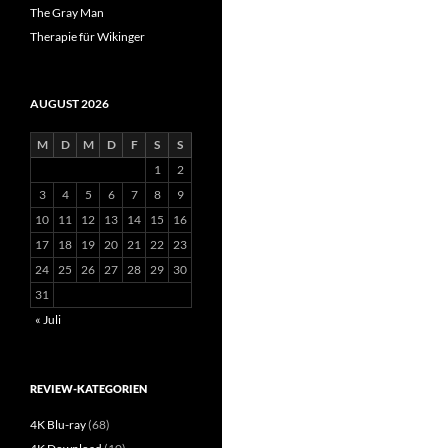
The Gray Man
Therapie für Wikinger
AUGUST 2026
M
D
M
D
F
S
S
1
2
3
4
5
6
7
8
9
10
11
12
13
14
15
16
17
18
19
20
21
22
23
24
25
26
27
28
29
30
31
« Juli
REVIEW-KATEGORIEN
4K Blu-ray
(68)