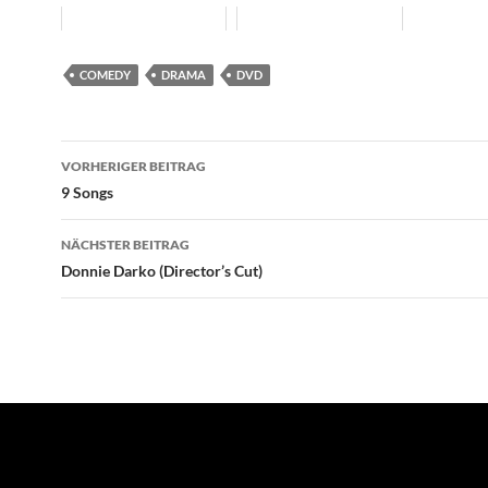
COMEDY
DRAMA
DVD
Beitragsnavigation
VORHERIGER BEITRAG
9 Songs
NÄCHSTER BEITRAG
Donnie Darko (Director’s Cut)