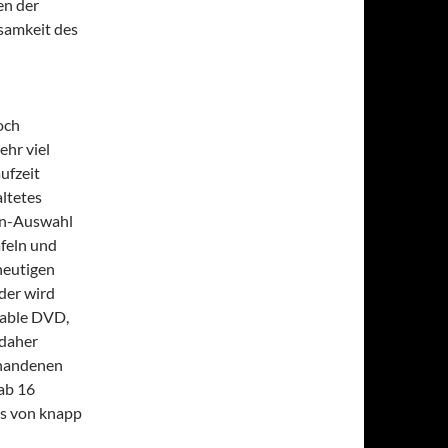
en der
ksamkeit des
och
hr viel
ufzeit
ltetes
Ton-Auswahl
afeln und
heutigen
der wird
sable DVD,
 daher
rhandenen
 ab 16
is von knapp