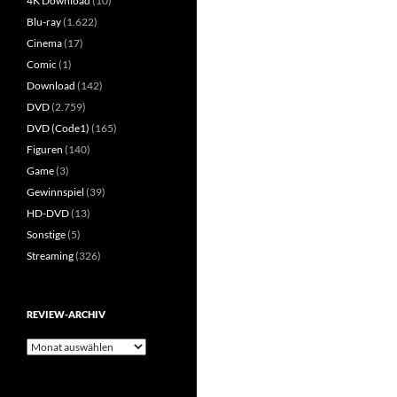
4K Download
(10)
Blu-ray
(1.622)
Cinema
(17)
Comic
(1)
Download
(142)
DVD
(2.759)
DVD (Code1)
(165)
Figuren
(140)
Game
(3)
Gewinnspiel
(39)
HD-DVD
(13)
Sonstige
(5)
Streaming
(326)
REVIEW-ARCHIV
Review-
Archiv