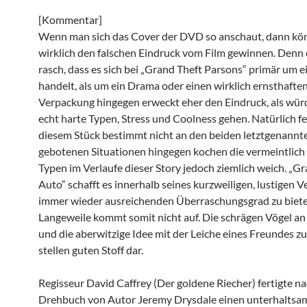
[Kommentar]
Wenn man sich das Cover der DVD so anschaut, dann kö
wirklich den falschen Eindruck vom Film gewinnen. Denn e
rasch, dass es sich bei „Grand Theft Parsons“ primär um
handelt, als um ein Drama oder einen wirklich ernsthaften
Verpackung hingegen erweckt eher den Eindruck, als wür
echt harte Typen, Stress und Coolness gehen. Natürlich fe
diesem Stück bestimmt nicht an den beiden letztgenannte
gebotenen Situationen hingegen kochen die vermeintlich
Typen im Verlaufe dieser Story jedoch ziemlich weich. „G
Auto“ schafft es innerhalb seines kurzweiligen, lustigen V
immer wieder ausreichenden Überraschungsgrad zu biete
Langeweile kommt somit nicht auf. Die schrägen Vögel an
und die aberwitzige Idee mit der Leiche eines Freundes z
stellen guten Stoff dar.
Regisseur David Caffrey (Der goldene Riecher) fertigte n
Drehbuch von Autor Jeremy Drysdale einen unterhaltsam