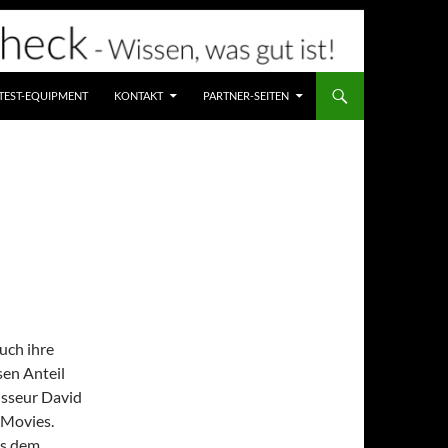
TEST-EQUIPMENT
KONTAKT
PARTNER-SEITEN
uch ihre
sen Anteil
isseur David
-Movies.
us dem