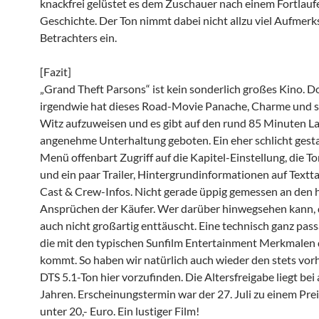
knackfrei gelüstet es dem Zuschauer nach einem Fortlauf
Geschichte. Der Ton nimmt dabei nicht allzu viel Aufmer
Betrachters ein.
[Fazit]
„Grand Theft Parsons“ ist kein sonderlich großes Kino. D
irgendwie hat dieses Road-Movie Panache, Charme und se
Witz aufzuweisen und es gibt auf den rund 85 Minuten La
angenehme Unterhaltung geboten. Ein eher schlicht gesta
Menü offenbart Zugriff auf die Kapitel-Einstellung, die 
und ein paar Trailer, Hintergrundinformationen auf Textt
Cast & Crew-Infos. Nicht gerade üppig gemessen an den 
Ansprüchen der Käufer. Wer darüber hinwegsehen kann, 
auch nicht großartig enttäuscht. Eine technisch ganz pas
die mit den typischen Sunfilm Entertainment Merkmalen
kommt. So haben wir natürlich auch wieder den stets vo
DTS 5.1-Ton hier vorzufinden. Die Altersfreigabe liegt bei
Jahren. Erscheinungstermin war der 27. Juli zu einem Pre
unter 20,- Euro. Ein lustiger Film!