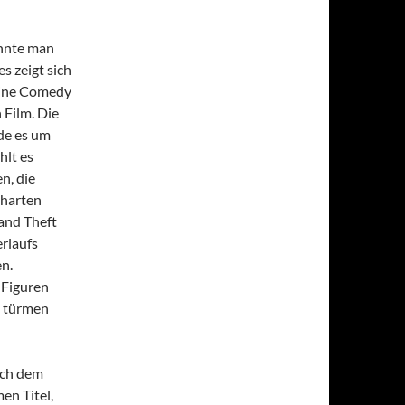
nnte man
s zeigt sich
 eine Comedy
 Film. Die
de es um
hlt es
n, die
 harten
rand Theft
erlaufs
n.
 Figuren
u türmen
ach dem
en Titel,