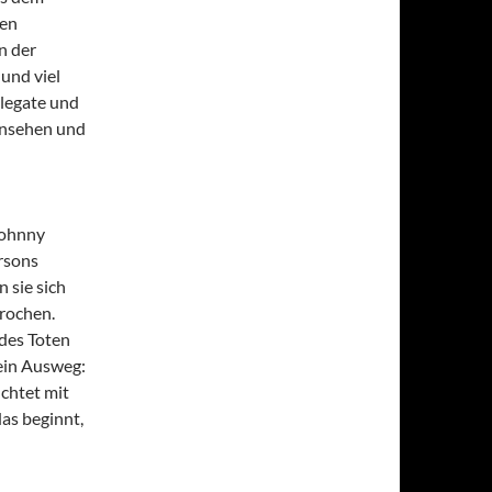
nen
n der
und viel
plegate und
ansehen und
Johnny
rsons
 sie sich
prochen.
 des Toten
ein Ausweg:
chtet mit
as beginnt,