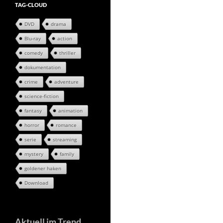
TAG-CLOUD
DVD
drama
Blu-ray
action
comedy
thriller
dokumentation
crime
adventure
science-fiction
fantasy
animation
horror
romance
serie
streaming
mystery
family
goldener haken
Download
Aktuell im Trend