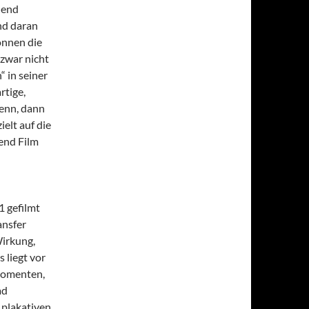
hend
und daran
önnen die
zwar nicht
“ in seiner
rtige,
wenn, dann
elt auf die
end Film
1 gefilmt
ansfer
Wirkung,
s liegt vor
Momenten,
ad
 plakativen