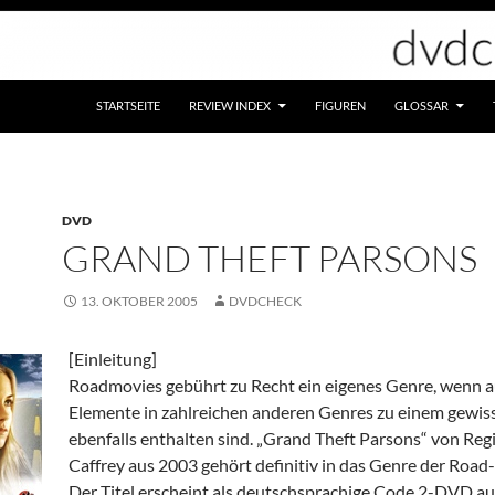
STARTSEITE
REVIEW INDEX
FIGUREN
GLOSSAR
DVD
GRAND THEFT PARSONS
13. OKTOBER 2005
DVDCHECK
[Einleitung]
Roadmovies gebührt zu Recht ein eigenes Genre, wenn a
Elemente in zahlreichen anderen Genres zu einem gewis
ebenfalls enthalten sind. „Grand Theft Parsons“ von Reg
Caffrey aus 2003 gehört definitiv in das Genre der Road
Der Titel erscheint als deutschsprachige Code 2-DVD a