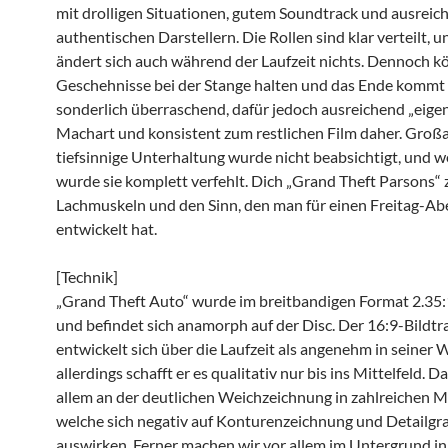
mit drolligen Situationen, gutem Soundtrack und ausreic
authentischen Darstellern. Die Rollen sind klar verteilt, 
ändert sich auch während der Laufzeit nichts. Dennoch k
Geschehnisse bei der Stange halten und das Ende kommt 
sonderlich überraschend, dafür jedoch ausreichend „eigen
Machart und konsistent zum restlichen Film daher. Großa
tiefsinnige Unterhaltung wurde nicht beabsichtigt, und 
wurde sie komplett verfehlt. Dich „Grand Theft Parsons“ zi
Lachmuskeln und den Sinn, den man für einen Freitag-Ab
entwickelt hat.
[Technik]
„Grand Theft Auto“ wurde im breitbandigen Format 2.35:
und befindet sich anamorph auf der Disc. Der 16:9-Bildtr
entwickelt sich über die Laufzeit als angenehm in seiner 
allerdings schafft er es qualitativ nur bis ins Mittelfeld. Da
allem an der deutlichen Weichzeichnung in zahlreichen 
welche sich negativ auf Konturenzeichnung und Detailgr
auswirken. Ferner machen wir vor allem im Untergrund in