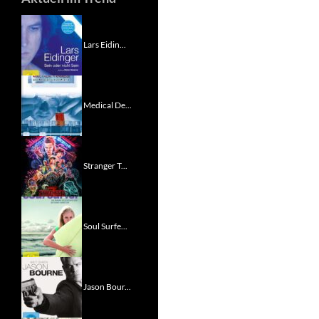
Lars Eidin...
Medical De...
Stranger T...
Soul Surfe...
Jason Bour...