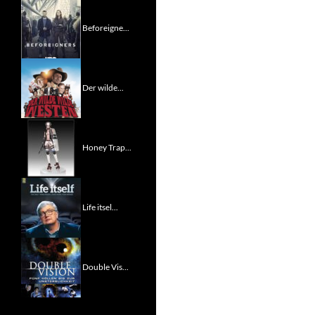
Beforeigne...
Der wilde...
Honey Trap...
Life itsel...
Double Vis...