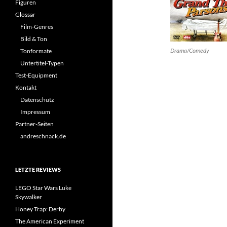
Figuren
Glossar
Film-Genres
Bild & Ton
Drama/Comedy
Tonformate
Untertitel-Typen
Test-Equipment
Kontakt
Datenschutz
Impressum
Partner-Seiten
andreschnack.de
LETZTE REVIEWS
LEGO Star Wars Luke
Skywalker
Honey Trap: Derby
The American Experiment