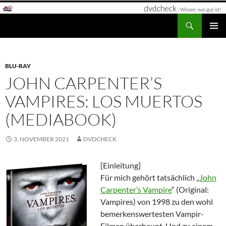
Zum
Inhalt
Suchen
dvdcheck – Wissen, was gut ist!
springen
PRIMÄR
MENÜ
BLU-RAY
JOHN CARPENTER’S
VAMPIRES: LOS MUERTOS
(MEDIABOOK)
3. NOVEMBER 2021
DVDCHECK
[Einleitung]
Für mich gehört tatsächlich „
John
Carpenter’s Vampire
“ (Original:
Vampires) von 1998 zu den wohl
bemerkenswertesten Vampir-
Filmen überhaupt. Und zu einem