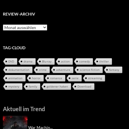
REVIEW-ARCHIV
Review-
Archiv
TAG-CLOUD
DVD
drama
Blu-ray
action
comedy
thriller
dokumentation
crime
adventure
science-fiction
fantasy
animation
horror
romance
serie
streaming
mystery
family
goldener haken
Download
Aktuell im Trend
War Machin...