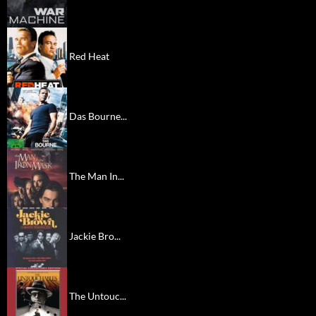
Red Heat
Das Bourne...
The Man In...
Jackie Bro...
The Untouc...