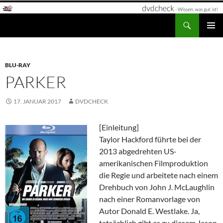
Zum
Inhalt
Suchen
dvdcheck – Wissen, was gut ist!
springen
PRIMÄR
MENÜ
BLU-RAY
PARKER
17. JANUAR 2017
DVDCHECK
[Einleitung]
Taylor Hackford führte bei der
2013 abgedrehten US-
amerikanischen Filmproduktion
die Regie und arbeitete nach einem
Drehbuch von John J. McLaughlin
nach einer Romanvorlage von
Autor Donald E. Westlake. Ja,
tatsächlich gibt es zu diesem Jason