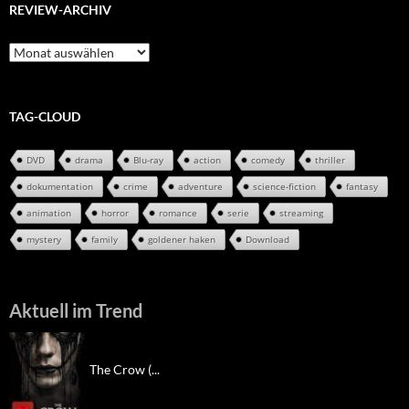
REVIEW-ARCHIV
Review-
Archiv
TAG-CLOUD
DVD
drama
Blu-ray
action
comedy
thriller
dokumentation
crime
adventure
science-fiction
fantasy
animation
horror
romance
serie
streaming
mystery
family
goldener haken
Download
Aktuell im Trend
The Crow (...