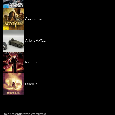
Ägypten ...
Aliens APC...
Riddick ...
Duell R...
Stolz präsentiert von WordPress