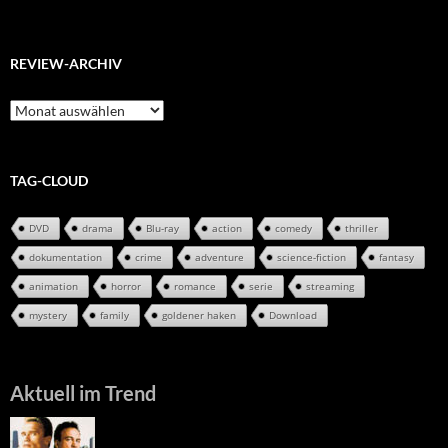
REVIEW-ARCHIV
Review-
Archiv
TAG-CLOUD
DVD
drama
Blu-ray
action
comedy
thriller
dokumentation
crime
adventure
science-fiction
fantasy
animation
horror
romance
serie
streaming
mystery
family
goldener haken
Download
Aktuell im Trend