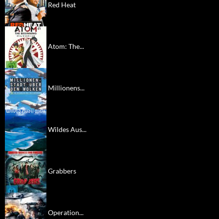
Red Heat
Atom: The...
Millionens...
Wildes Aus...
Grabbers
Operation...