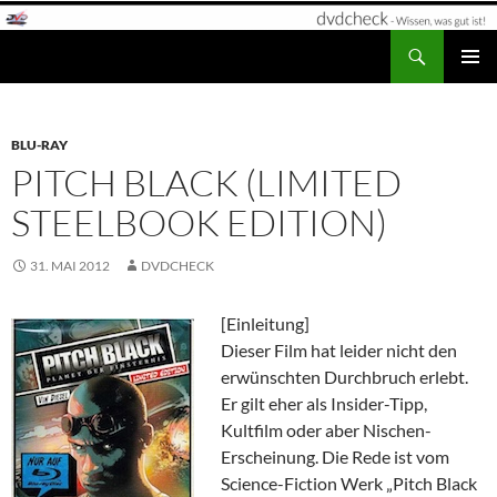
Zum
Inhalt
Suchen
dvdcheck – Wissen, was gut ist!
springen
PRIMÄR
MENÜ
BLU-RAY
PITCH BLACK (LIMITED
STEELBOOK EDITION)
31. MAI 2012
DVDCHECK
[Einleitung]
Dieser Film hat leider nicht den
erwünschten Durchbruch erlebt.
Er gilt eher als Insider-Tipp,
Kultfilm oder aber Nischen-
Erscheinung. Die Rede ist vom
Science-Fiction Werk „Pitch Black