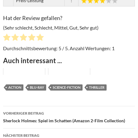
Preis-Leistung
:
Hat der Review gefallen?
(Sehr schlecht, Schlecht, Mittel, Gut, Sehr gut)
Durchschnittsbewertung:
5
/ 5. Anzahl Wertungen:
1
Auch interessant ...
ACTION
BLU-RAY
SCIENCE-FICTION
THRILLER
Beitragsnavigation
VORHERIGER BEITRAG
Sherlock Holmes: Spiel im Schatten (Amazon 2-Film Collection)
NÄCHSTER BEITRAG