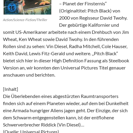
– Planet der Finsternis“
(Originaltitel: Pitch Black) von
2000 von Regisseur David Twohy.
Action/Science-Fiction/Thriller
Der gebürtige Kalifornier und
somit US-Amerikaner arbeitete nach einem Drehbuch von Jim
Wheat, Ken Wheat sowie David Twohy. In den führenden
Rollen sind zu sehen: Vin Diesel, Radha Mitchell, Cole Hauser,
Keith David, Lewis Fitz-Gerald und weitere. „Pitch Black“
bietet sich hier in dieser High Definition Fassung als Steelbook
Version an, wir konnten den Universal Pictures Titel genauer
anschauen und berichten.
[Inhalt]
Die Überlebenden eines abgestürzten Raumtransporters
finden sich auf einem Planeten wieder, auf dem bei Dunkelheit
eine Armada hungriger Aliens jagen geht. Der Einzige, der sich
dem Schwarm entgegenstellen kann, ist der entflohene
Schwerverbrecher Riddick (Vin Diesel)…
(Quelle: Universal Pictures)