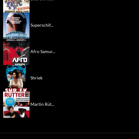
Superschif...
Afro Samur...
Shriek
Martin Rüt...