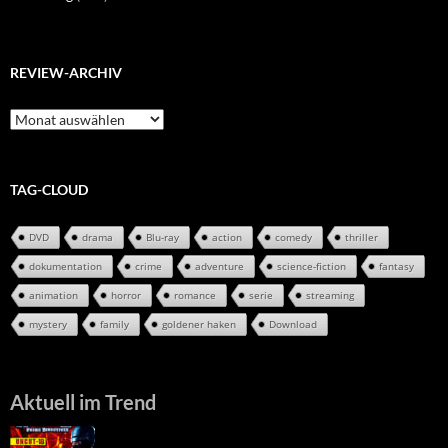
REVIEW-ARCHIV
Review-
Archiv
TAG-CLOUD
DVD
drama
Blu-ray
action
comedy
thriller
dokumentation
crime
adventure
science-fiction
fantasy
animation
horror
romance
serie
streaming
mystery
family
goldener haken
Download
Aktuell im Trend