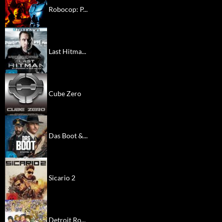
Robocop: P...
Last Hitma...
Cube Zero
Das Boot &...
Sicario 2
Detroit Ro...