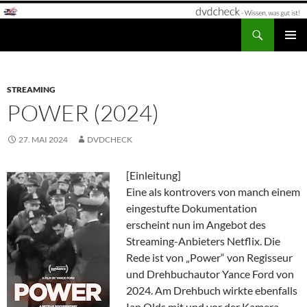
Zum
Inhalt
Suchen
dvdcheck – Wissen, was gut ist!
springen
PRIMÄR
MENÜ
STREAMING
POWER (2024)
27. MAI 2024
DVDCHECK
[Einleitung]
Eine als kontrovers von manch einem
eingestufte Dokumentation
erscheint nun im Angebot des
Streaming-Anbieters Netflix. Die
Rede ist von „Power“ von Regisseur
und Drehbuchautor Yance Ford von
2024. Am Drehbuch wirkte ebenfalls
Ian Olds mit und vor der Kamera