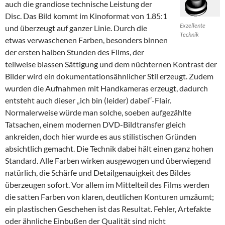
auch die grandiose technische Leistung der
Disc. Das Bild kommt im Kinoformat von 1.85:1
Exzellente
und überzeugt auf ganzer Linie. Durch die
Technik
etwas verwaschenen Farben, besonders binnen
der ersten halben Stunden des Films, der
teilweise blassen Sättigung und dem nüchternen Kontrast der
Bilder wird ein dokumentationsähnlicher Stil erzeugt. Zudem
wurden die Aufnahmen mit Handkameras erzeugt, dadurch
entsteht auch dieser „ich bin (leider) dabei“-Flair.
Normalerweise würde man solche, soeben aufgezählte
Tatsachen, einem modernen DVD-Bildtransfer gleich
ankreiden, doch hier wurde es aus stilistischen Gründen
absichtlich gemacht. Die Technik dabei hält einen ganz hohen
Standard. Alle Farben wirken ausgewogen und überwiegend
natürlich, die Schärfe und Detailgenauigkeit des Bildes
überzeugen sofort. Vor allem im Mittelteil des Films werden
die satten Farben von klaren, deutlichen Konturen umzäumt;
ein plastischen Geschehen ist das Resultat. Fehler, Artefakte
oder ähnliche Einbußen der Qualität sind nicht