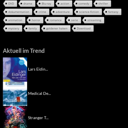
DVD
drama
Blu-ray
action
comedy
thriller
dokumentation
crime
adventure
science-fiction
fantasy
animation
horror
romance
serie
streaming
mystery
family
goldener haken
Download
Aktuell im Trend
Lars Eidin...
Medical De...
Stranger T...