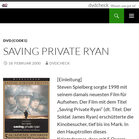
Zum
Inhalt
Suchen
dvdcheck – Wissen, was gut ist!
springen
PRIMÄR
MENÜ
DVD (CODE1)
SAVING PRIVATE RYAN
18. FEBRUAR 2000
DVDCHECK
[Einleitung]
Steven Spielberg sorgte 1998 mit
seinem damals neuesten Film für
Aufsehen. Der Film mit dem Titel
„Saving Private Ryan“ (dt. Titel: Der
Soldat James Ryan) erschütterte die
Kinobesucher, tief bis ins Mark. In
den Hauptrollen dieses
Kriegsdramas, dass mit 5 Oscars