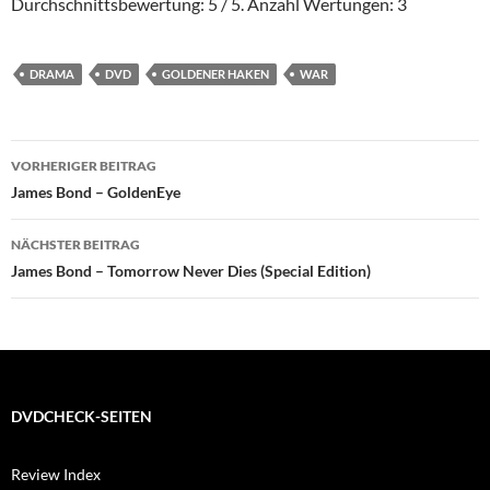
Durchschnittsbewertung:
5
/ 5. Anzahl Wertungen:
3
DRAMA
DVD
GOLDENER HAKEN
WAR
Beitragsnavigation
VORHERIGER BEITRAG
James Bond – GoldenEye
NÄCHSTER BEITRAG
James Bond – Tomorrow Never Dies (Special Edition)
DVDCHECK-SEITEN
Review Index