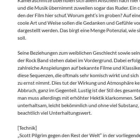
Kameraschnitte überholen sich allem Anschein nach hier
und die Musik übernimmt zuweilen sogar das Ruder. Ein co
den der Film hier schuf. Worum geht‘s im groben? Auf ein
coole Art und Weise sollen die Gedanken und Gefühle vo
dargestellt werden. Das birgt eine Menge Potenzial, wie s
soll.
Seine Beziehungen zum weiblichen Geschlecht sowie sein
der Rock Band stehen dabei im Vordergrund. Dabei erfol
zahlreiche Anspielungen auf bekannte Filme und Klassiker
diese Sequenzen, die oftmals sehr komisch wirkt und sich
zu ernst nimmt. Dies tut der Wirkung und Atmosphäre kei
Abbruch, ganz im Gegenteil. Lustig ist der Stil des gesamt
man muss allerdings mit erhöhter Hektik klarkommen. Sehr
unterhaltsam, leicht bekömmlich und ohne viel Substanz, 
beachtlich viel Unterhaltungswert.
[Technik]
„Scott Pilgrim gegen den Rest der Welt“ in der vorliegen