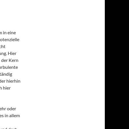
 in eine
otenzielle
cht
ng. Hier
n der Kern
turbulente
tändig
der hierhin
h hier
mehr oder
es in allem