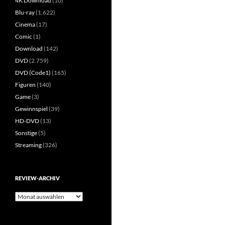
4K Download
(10)
Blu-ray
(1.622)
Cinema
(17)
Comic
(1)
Download
(142)
DVD
(2.759)
DVD (Code1)
(165)
Figuren
(140)
Game
(3)
Gewinnspiel
(39)
HD-DVD
(13)
Sonstige
(5)
Streaming
(326)
REVIEW-ARCHIV
Review-
Archiv