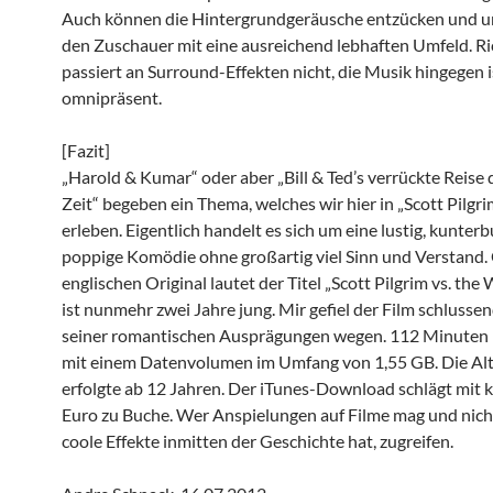
Auch können die Hintergrundgeräusche entzücken und 
den Zuschauer mit eine ausreichend lebhaften Umfeld. Ric
passiert an Surround-Effekten nicht, die Musik hingegen i
omnipräsent.
[Fazit]
„Harold & Kumar“ oder aber „Bill & Ted’s verrückte Reise 
Zeit“ begeben ein Thema, welches wir hier in „Scott Pilgri
erleben. Eigentlich handelt es sich um eine lustig, kunter
poppige Komödie ohne großartig viel Sinn und Verstand.
englischen Original lautet der Titel „Scott Pilgrim vs. the
ist nunmehr zwei Jahre jung. Mir gefiel der Film schlusse
seiner romantischen Ausprägungen wegen. 112 Minuten b
mit einem Datenvolumen im Umfang von 1,55 GB. Die Alt
erfolgte ab 12 Jahren. Der iTunes-Download schlägt mit 
Euro zu Buche. Wer Anspielungen auf Filme mag und nich
coole Effekte inmitten der Geschichte hat, zugreifen.