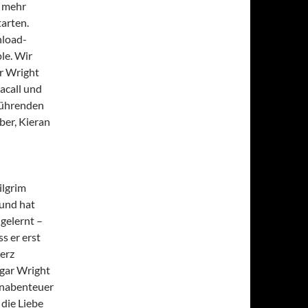
l mehr
tarten.
nload-
le. Wir
r Wright
acall und
führenden
ber, Kieran
ilgrim
 und hat
gelernt –
s er erst
erz
dgar Wright
ionabenteuer
die Liebe