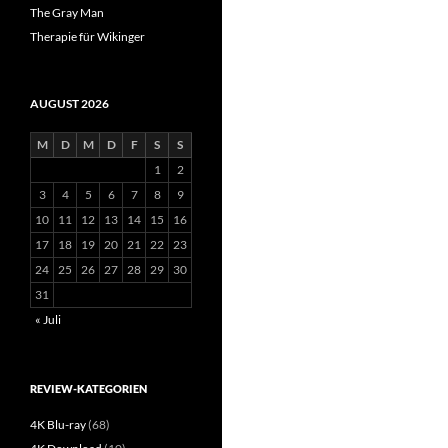
The Gray Man
Therapie für Wikinger
AUGUST 2026
M
D
M
D
F
S
S
1
2
3
4
5
6
7
8
9
10
11
12
13
14
15
16
17
18
19
20
21
22
23
24
25
26
27
28
29
30
31
« Juli
REVIEW-KATEGORIEN
4K Blu-ray
(68)