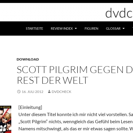
STARTSEITE
REVIEW INDEX
FIGUREN
GLOSSAR
DOWNLOAD
SCOTT PILGRIM GEGEN 
REST DER WELT
16. JULI 2012
DVDCHECK
[Einleitung]
Unter diesem Titel konnte ich mir nicht viel vorstellen. S
„Scott Pilgrim“ nichts, wenngleich das Gefühl beim Lesen
Namens mitschwingt, als das er mir etwas sagen sollte. 