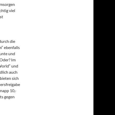
umsorgen
htig viel
st
durch die
m“ ebenfalls
bunte und
 Oder? Im
 World“ und
ndlich auch
ieten sich
ersfreigabe
knapp 10,-
ts gegen