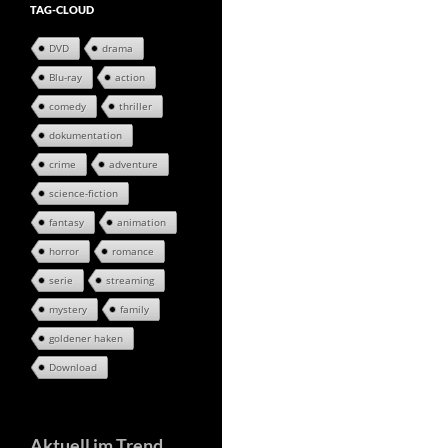
TAG-CLOUD
DVD
drama
Blu-ray
action
comedy
thriller
dokumentation
crime
adventure
science-fiction
fantasy
animation
horror
romance
serie
streaming
mystery
family
goldener haken
Download
Aktuell im Trend