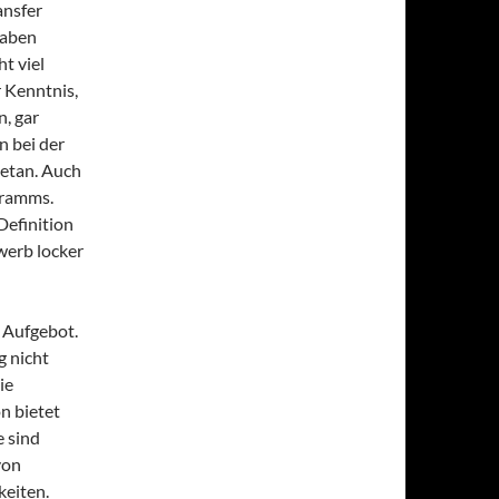
ansfer
haben
ht viel
 Kenntnis,
, gar
n bei der
getan. Auch
gramms.
Definition
erb locker
s Aufgebot.
g nicht
ie
n bietet
e sind
von
keiten.