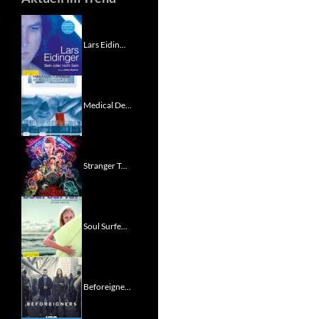
Lars Eidin...
Medical De...
Stranger T...
Soul Surfe...
Beforeigne...