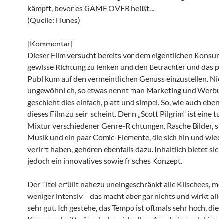
kämpft, bevor es GAME OVER heißt…
(Quelle: iTunes)
[Kommentar]
Dieser Film versucht bereits vor dem eigentlichen Konsum
gewisse Richtung zu lenken und den Betrachter und das p
Publikum auf den vermeintlichen Genuss einzustellen. Ni
ungewöhnlich, so etwas nennt man Marketing und Werbu
geschieht dies einfach, platt und simpel. So, wie auch ebe
dieses Film zu sein scheint. Denn „Scott Pilgrim“ ist eine 
Mixtur verschiedener Genre-Richtungen. Rasche Bilder, s
Musik und ein paar Comic-Elemente, die sich hin und wie
verirrt haben, gehören ebenfalls dazu. Inhaltlich bietet sic
jedoch ein innovatives sowie frisches Konzept.
Der Titel erfüllt nahezu uneingeschränkt alle Klischees, 
weniger intensiv – das macht aber gar nichts und wirkt all
sehr gut. Ich gestehe, das Tempo ist oftmals sehr hoch, die