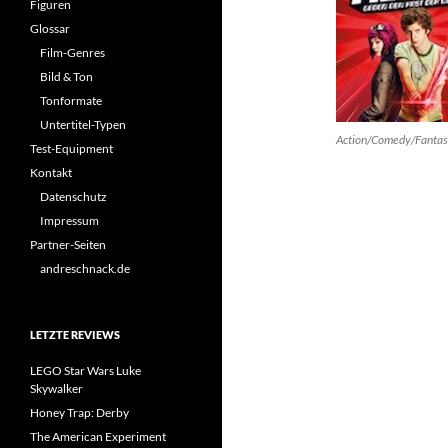
Figuren
Glossar
Film-Genres
Bild & Ton
Tonformate
Untertitel-Typen
Action/Comedy/Fanta
Test-Equipment
Kontakt
Datenschutz
Impressum
Partner-Seiten
andreschnack.de
LETZTE REVIEWS
LEGO Star Wars Luke
Skywalker
Honey Trap: Derby
The American Experiment