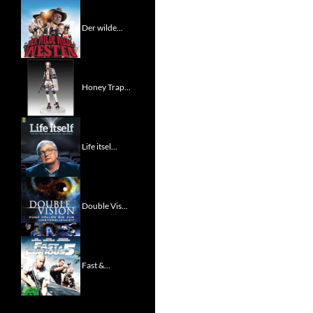
Der wilde...
Honey Trap...
Life itsel...
Double Vis...
Fast &...