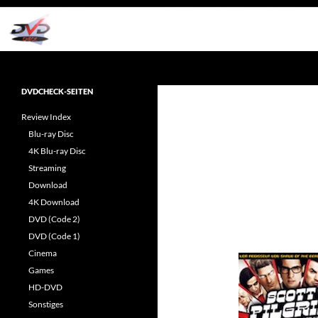
Zum
Inhalt
springen
Suchen
dvdcheck – Wissen, was gut ist!
Reviews rund ums Heimkino &
DVDCHECK-SEITEN
Popkultur
Review Index
Blu-ray Disc
4K Blu-ray Disc
Streaming
Download
4K Download
DVD (Code 2)
DVD (Code 1)
Cinema
Games
HD-DVD
Sonstiges