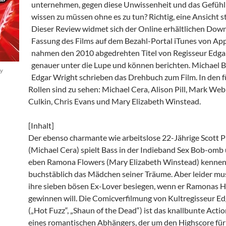
unternehmen, gegen diese Unwissenheit und das Gefüh
wissen zu müssen ohne es zu tun? Richtig, eine Ansicht s
Dieser Review widmet sich der Online erhältlichen Dow
Fassung des Films auf dem Bezahl-Portal iTunes von App
nahmen den 2010 abgedrehten Titel von Regisseur Edga
genauer unter die Lupe und können berichten. Michael B
sy
Edgar Wright schrieben das Drehbuch zum Film. In den 
Rollen sind zu sehen: Michael Cera, Alison Pill, Mark Web
Culkin, Chris Evans und Mary Elizabeth Winstead.
[Inhalt]
Der ebenso charmante wie arbeitslose 22-Jährige Scott P
(Michael Cera) spielt Bass in der Indieband Sex Bob-omb
eben Ramona Flowers (Mary Elizabeth Winstead) kennen
buchstäblich das Mädchen seiner Träume. Aber leider mus
ihre sieben bösen Ex-Lover besiegen, wenn er Ramonas H
gewinnen will. Die Comicverfilmung von Kultregisseur E
(„Hot Fuzz“, „Shaun of the Dead“) ist das knallbunte Act
eines romantischen Abhängers, der um den Highscore für 