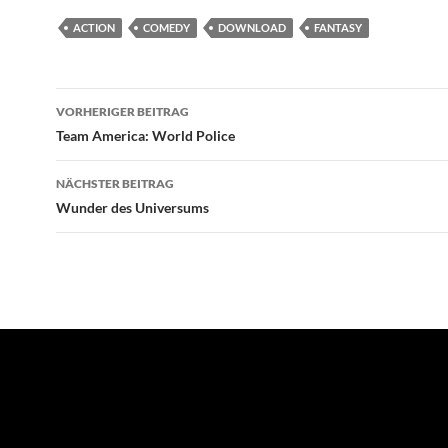
ACTION
COMEDY
DOWNLOAD
FANTASY
Beitragsnavigation
VORHERIGER BEITRAG
Team America: World Police
NÄCHSTER BEITRAG
Wunder des Universums