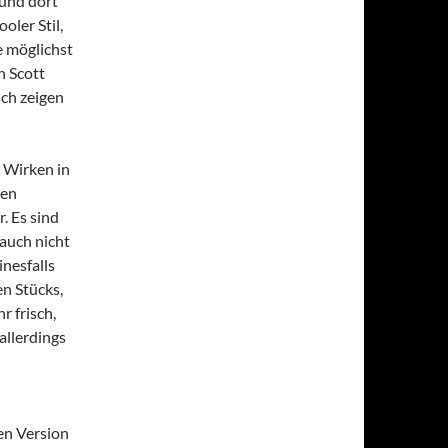
 und dort
oler Stil,
e möglichst
n Scott
ich zeigen
 Wirken in
gen
. Es sind
 auch nicht
nesfalls
en Stücks,
 frisch,
allerdings
den Version