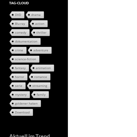
TAG-CLOUD
DVD
drama
Blu-ray
action
comedy
thriller
dokumentation
crime
adventure
science-fiction
fantasy
animation
horror
romance
serie
streaming
mystery
family
goldener haken
Download
Aktuell im Trend