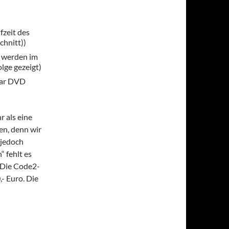
zeit des
chnitt))
t werden im
olge gezeigt)
Star DVD
r als eine
en, denn wir
 jedoch
“ fehlt es
. Die Code2-
,- Euro. Die