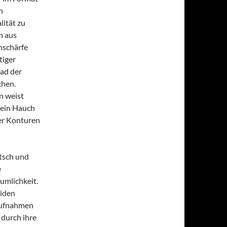
n
ität zu
h aus
nschärfe
tiger
ad der
chen.
n weist
d ein Hauch
er Konturen
utsch und
e
umlichkeit.
oiden
Aufnahmen
 durch ihre