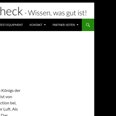
TEST-EQUIPMENT
KONTAKT
PARTNER-SEITEN
n Königs der
ist von
tion bei,
r Luft. Als
 „Das