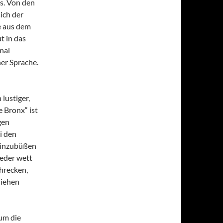
s. Von den
ich der
e aus dem
t in das
nal
her Sprache.
 lustiger,
 Bronx“ ist
gen
i den
 einzubüßen
ieder wett
hrecken,
liehen
um die