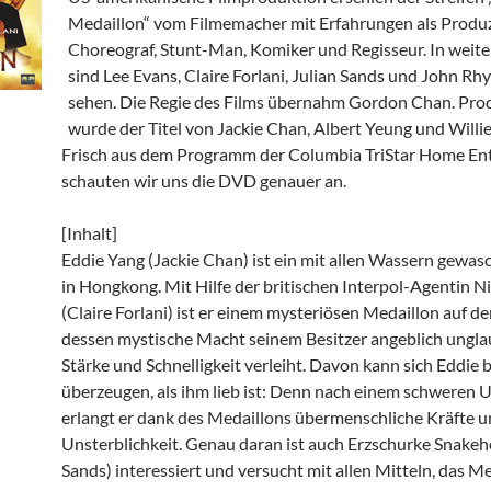
Medaillon“ vom Filmemacher mit Erfahrungen als Produ
Choreograf, Stunt-Man, Komiker und Regisseur. In weite
sind Lee Evans, Claire Forlani, Julian Sands und John Rh
sehen. Die Regie des Films übernahm Gordon Chan. Pro
wurde der Titel von Jackie Chan, Albert Yeung und Willi
Frisch aus dem Programm der Columbia TriStar Home En
schauten wir uns die DVD genauer an.
[Inhalt]
Eddie Yang (Jackie Chan) ist ein mit allen Wassern gewa
in Hongkong. Mit Hilfe der britischen Interpol-Agentin N
(Claire Forlani) ist er einem mysteriösen Medaillon auf de
dessen mystische Macht seinem Besitzer angeblich ungla
Stärke und Schnelligkeit verleiht. Davon kann sich Eddie 
überzeugen, als ihm lieb ist: Denn nach einem schweren U
erlangt er dank des Medaillons übermenschliche Kräfte 
Unsterblichkeit. Genau daran ist auch Erzschurke Snakeh
Sands) interessiert und versucht mit allen Mitteln, das Me