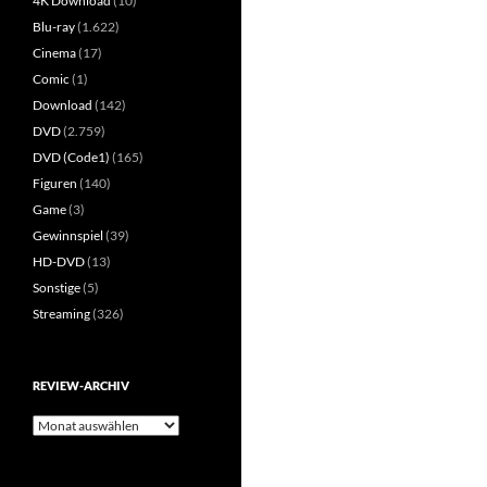
4K Download
(10)
Blu-ray
(1.622)
Cinema
(17)
Comic
(1)
Download
(142)
DVD
(2.759)
DVD (Code1)
(165)
Figuren
(140)
Game
(3)
Gewinnspiel
(39)
HD-DVD
(13)
Sonstige
(5)
Streaming
(326)
REVIEW-ARCHIV
Review-
Archiv