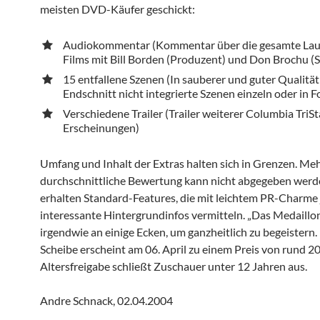
meisten DVD-Käufer geschickt:
Audiokommentar (Kommentar über die gesamte Lauf
Films mit Bill Borden (Produzent) und Don Brochu (S
15 entfallene Szenen (In sauberer und guter Qualitä
Endschnitt nicht integrierte Szenen einzeln oder in F
Verschiedene Trailer (Trailer weiterer Columbia Tri
Erscheinungen)
Umfang und Inhalt der Extras halten sich in Grenzen. Meh
durchschnittliche Bewertung kann nicht abgegeben werd
erhalten Standard-Features, die mit leichtem PR-Charme
interessante Hintergrundinfos vermitteln. „Das Medaillon
irgendwie an einige Ecken, um ganzheitlich zu begeistern
Scheibe erscheint am 06. April zu einem Preis von rund 20
Altersfreigabe schließt Zuschauer unter 12 Jahren aus.
Andre Schnack, 02.04.2004