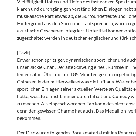
Vielfältigkeit Höhen und Tiefen des fast ganzen Spektrum
klaren und durchgängigen verständlichen Dialogen hebt s
musikalische Part etwas ab, die Surroundeffekte und Tön
Hintergrund aus den Surround-Lautsprechern, wurden gu
akustische Geschehen integriert. Untertitel können optio
zugeschaltet werden in deutscher, englischer und türkisc
[Fazit]
Er war schon spritziger, dynamischer, sportlicher und auch
unser Jackie Chan. Der alte Schwung eines „Rumble In The
leider dahin. Über die rund 85 Minuten geht dem gebürti
Chinesen leider mittlerweile etwas die Luft aus. Was er be
sportlichen Einlagen seiner aktuellen Werte an Qualität
hatte, wusste er nicht immer durch Inhalt und Comedy w
zu machen. Als eingeschworenen Fan kann das nicht absc
denn den gewissen Charme hat auch „Das Medaillon“ ver
bekommen.
Der Disc wurde folgendes Bonusmaterial mit ins Rennen 