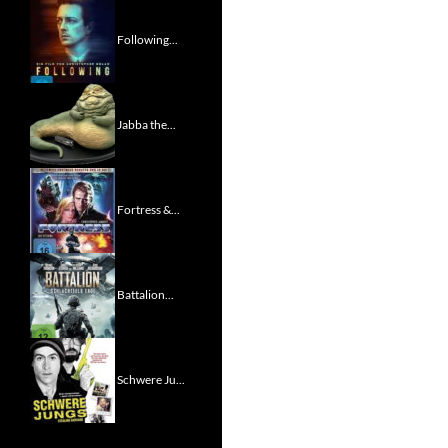
Following...
Jabba the...
Fortress &...
Battalion...
Schwere Ju...