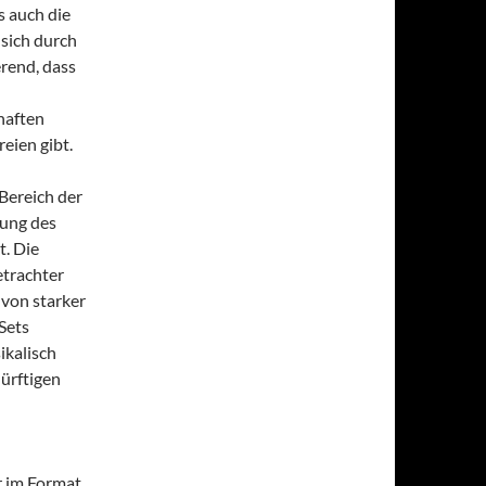
s auch die
sich durch
rend, dass
haften
eien gibt.
 Bereich der
rung des
t. Die
etrachter
 von starker
Sets
ikalisch
ürftigen
r im Format