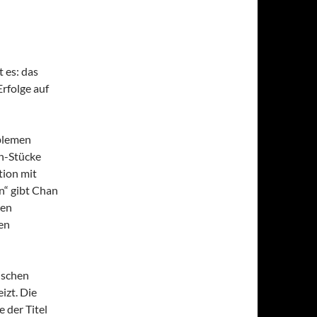
 es: das
Erfolge auf
oblemen
an-Stücke
tion mit
n“ gibt Chan
uen
en
ischen
izt. Die
 der Titel