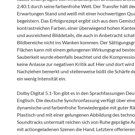
2.40:1 durch seine farbenfrohe Welt. Der Transfer hält de
Erwartungen Stand und weiß mit einer hochwertigen Qual
begeistern. Das Erfolgsrezept ergibt sich aus dem Gemisc
kontrastreichen Farben, einer überwiegend hohen Kante
und ausreichend Bilddetails, die auch in Anbetracht schat
Bildbereiche nicht ins Wanken kommen. Der Sättigungsgr
Flächen kann mit einem gelungenen Wirkungsgrad beste
Sauberkeit wurde ebenfalls beachtet und die Kompressio
keine Anlasse zur negativen Kritik auf. Hier und dort wir
Nachziehen bemerkt und stellenweise büßt die Schärfe d
ein wenig Intensität ein.
Dolby Digital 5.1-Ton gibt es in den Sprachfassungen De
Englisch. Die deutsche Synchronfassung verfügt über ein
dynamische und farbenfrohe Tonwiedergabe mit guter Rä
Plastisch und mit einer gelungenen Abbildung des techn
Soundtracks untermalt reichen sich von Ruhe geprägte 
mit actiongeladenen Szenen die Hand. Letztere offerieren