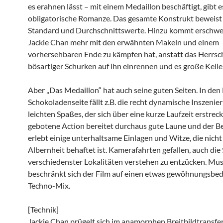
es erahnen lässt – mit einem Medaillon beschäftigt, gibt e
obligatorische Romanze. Das gesamte Konstrukt beweist 
Standard und Durchschnittswerte. Hinzu kommt erschwe
Jackie Chan mehr mit den erwähnten Makeln und einem
vorhersehbaren Ende zu kämpfen hat, anstatt das Herrsc
bösartiger Schurken auf ihn einrennen und es große Keiler
Aber „Das Medaillon“ hat auch seine guten Seiten. In den
Schokoladenseite fällt z.B. die recht dynamische Inszenie
leichten Spaßes, der sich über eine kurze Laufzeit erstreck
gebotene Action bereitet durchaus gute Laune und der B
erlebt einige unterhaltsame Einlagen und Witze, die nicht
Albernheit behaftet ist. Kamerafahrten gefallen, auch die 
verschiedenster Lokalitäten verstehen zu entzücken. Mus
beschränkt sich der Film auf einen etwas gewöhnungsbed
Techno-Mix.
[Technik]
Jackie Chan prügelt sich im anamorphen Breitbildtransfe