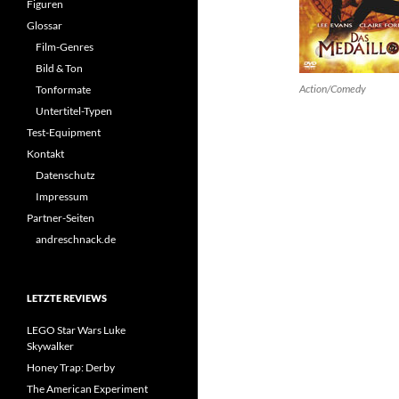
Figuren
Glossar
Film-Genres
Bild & Ton
Action/Comedy
Tonformate
Untertitel-Typen
Test-Equipment
Kontakt
Datenschutz
Impressum
Partner-Seiten
andreschnack.de
LETZTE REVIEWS
LEGO Star Wars Luke
Skywalker
Honey Trap: Derby
The American Experiment