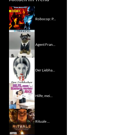
Robocop: P...
Agent Fran...
Der Liebha...
Hilfe, mei...
Rituale ...