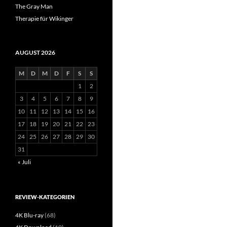
The Gray Man
Therapie für Wikinger
AUGUST 2026
M
D
M
D
F
S
S
1
2
3
4
5
6
7
8
9
10
11
12
13
14
15
16
17
18
19
20
21
22
23
24
25
26
27
28
29
30
31
« Juli
REVIEW-KATEGORIEN
4K Blu-ray
(68)