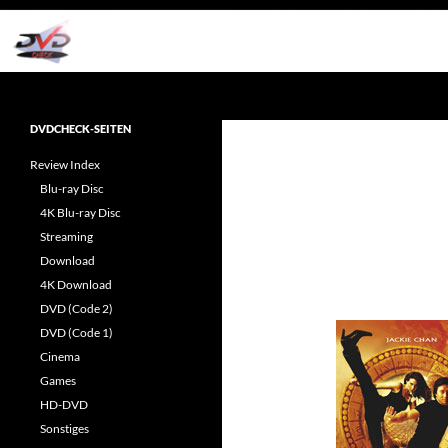
Zum
Inhalt
springen
Suchen
dvdcheck – Wissen, was gut ist!
Reviews rund ums Heimkino &
DVDCHECK-SEITEN
Popkultur
Review Index
Blu-ray Disc
4K Blu-ray Disc
Streaming
Download
4K Download
DVD (Code 2)
DVD (Code 1)
Cinema
Games
HD-DVD
Sonstiges