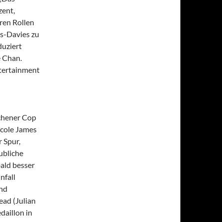
zent,
ren Rollen
ys-Davies zu
duziert
e Chan.
tertainment
schener Cop
icole James
r Spur,
ubliche
bald besser
nfall
und
ead (Julian
daillon in