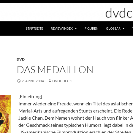
STARTSEITE
REVIEW INDEX
FIGUREN
GLOSSAR
DVD
DAS MEDAILLON
2. APRIL 2004
DVDCHECK
[Einleitung]
Immer wieder eine Freude, wenn ein Titel des asiatische
Marial-Arts und aufregenden Stunts erscheint. Die Rede 
Jackie Chan. Dem Namen wohnt der Hauch von flinker Ac
der Geschmack seines typischen Humors liegt dabei in de
US-amerikanische Filmproduktion erschien der Streifen