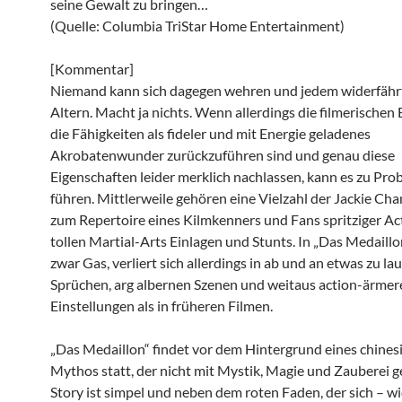
seine Gewalt zu bringen…
(Quelle: Columbia TriStar Home Entertainment)
[Kommentar]
Niemand kann sich dagegen wehren und jedem widerfährt
Altern. Macht ja nichts. Wenn allerdings die filmerischen 
die Fähigkeiten als fideler und mit Energie geladenes
Akrobatenwunder zurückzuführen sind und genau diese
Eigenschaften leider merklich nachlassen, kann es zu Pr
führen. Mittlerweile gehören eine Vielzahl der Jackie Ch
zum Repertoire eines Kilmkenners und Fans spritziger Ac
tollen Martial-Arts Einlagen und Stunts. In „Das Medaillo
zwar Gas, verliert sich allerdings in ab und an etwas zu la
Sprüchen, arg albernen Szenen und weitaus action-ärmer
Einstellungen als in früheren Filmen.
„Das Medaillon“ findet vor dem Hintergrund eines chines
Mythos statt, der nicht mit Mystik, Magie und Zauberei ge
Story ist simpel und neben dem roten Faden, der sich – wie