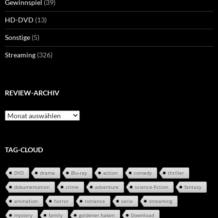
Gewinnspiel
(39)
HD-DVD
(13)
Sonstige
(5)
Streaming
(326)
REVIEW-ARCHIV
Review-
Archiv
TAG-CLOUD
DVD
drama
Blu-ray
action
comedy
thriller
dokumentation
crime
adventure
science-fiction
fantasy
animation
horror
romance
serie
streaming
mystery
family
goldener haken
Download