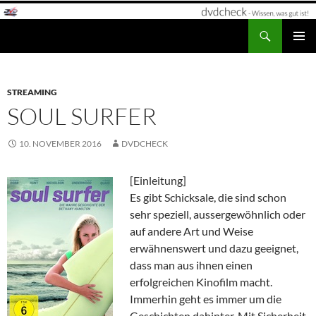
Zum
Inhalt
Suchen
dvdcheck – Wissen, was gut ist!
springen
PRIMÄR
MENÜ
STREAMING
SOUL SURFER
10. NOVEMBER 2016
DVDCHECK
[Einleitung]
Es gibt Schicksale, die sind schon
sehr speziell, aussergewöhnlich oder
auf andere Art und Weise
erwähnenswert und dazu geeignet,
dass man aus ihnen einen
erfolgreichen Kinofilm macht.
Immerhin geht es immer um die
Geschichten dahinter. Mit Sicherheit