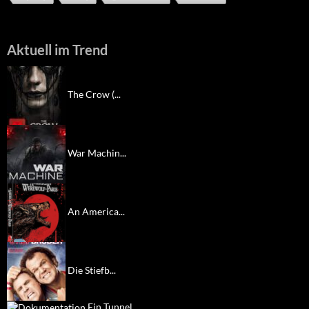
Aktuell im Trend
The Crow (...
War Machin...
An America...
Die Stiefb...
Ein Tunnel...