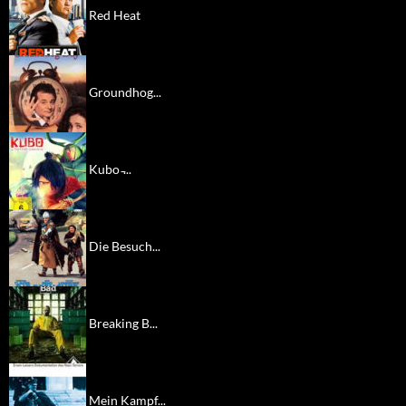
Red Heat
Groundhog...
Kubo ̵...
Die Besuch...
Breaking B...
Mein Kampf...