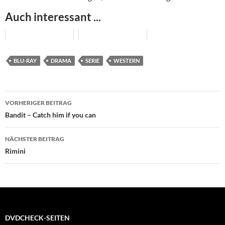
Auch interessant ...
BLU-RAY
DRAMA
SERIE
WESTERN
Beitragsnavigation
VORHERIGER BEITRAG
Bandit – Catch him if you can
NÄCHSTER BEITRAG
Rimini
DVDCHECK-SEITEN