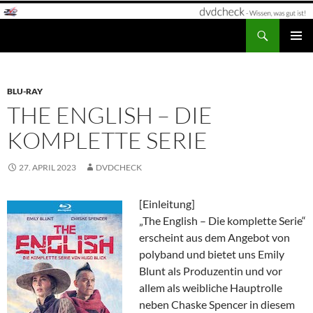
Zum
Inhalt
Suchen
dvdcheck – Wissen, was gut ist!
springen
PRIMÄR
MENÜ
BLU-RAY
THE ENGLISH – DIE
KOMPLETTE SERIE
27. APRIL 2023
DVDCHECK
[Einleitung]
„The English – Die komplette Serie“
erscheint aus dem Angebot von
polyband und bietet uns Emily
Blunt als Produzentin und vor
allem als weibliche Hauptrolle
neben Chaske Spencer in diesem