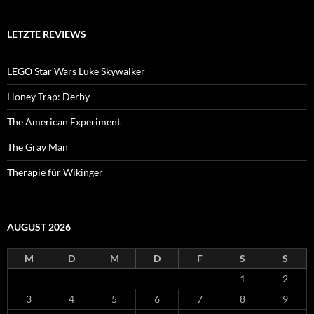
LETZTE REVIEWS
LEGO Star Wars Luke Skywalker
Honey Trap: Derby
The American Experiment
The Gray Man
Therapie für Wikinger
AUGUST 2026
M
D
M
D
F
S
S
1
2
3
4
5
6
7
8
9