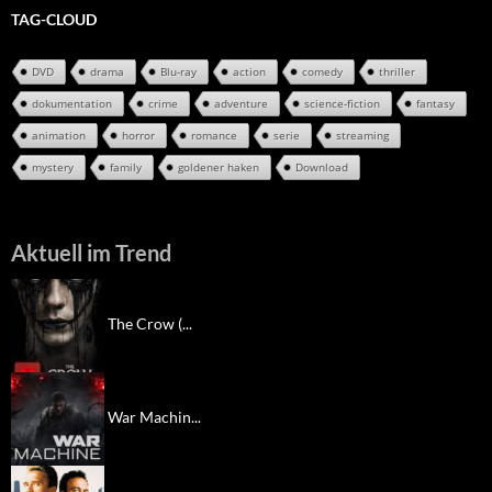
TAG-CLOUD
DVD
drama
Blu-ray
action
comedy
thriller
dokumentation
crime
adventure
science-fiction
fantasy
animation
horror
romance
serie
streaming
mystery
family
goldener haken
Download
Aktuell im Trend
The Crow (...
War Machin...