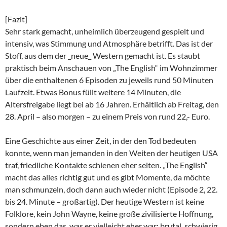
[Fazit]
Sehr stark gemacht, unheimlich überzeugend gespielt und
intensiv, was Stimmung und Atmosphäre betrifft. Das ist der
Stoff, aus dem der _neue_ Western gemacht ist. Es staubt
praktisch beim Anschauen von „The English“ im Wohnzimmer
über die enthaltenen 6 Episoden zu jeweils rund 50 Minuten
Laufzeit. Etwas Bonus füllt weitere 14 Minuten, die
Altersfreigabe liegt bei ab 16 Jahren. Erhältlich ab Freitag, den
28. April – also morgen – zu einem Preis von rund 22,- Euro.
Eine Geschichte aus einer Zeit, in der den Tod bedeuten
konnte, wenn man jemanden in den Weiten der heutigen USA
traf, friedliche Kontakte schienen eher selten. „The English“
macht das alles richtig gut und es gibt Momente, da möchte
man schmunzeln, doch dann auch wieder nicht (Episode 2, 22.
bis 24. Minute – großartig). Der heutige Western ist keine
Folklore, kein John Wayne, keine große zivilisierte Hoffnung,
sondern eben das, was er vielleicht eher war: brutal, schwierig