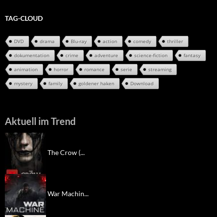
TAG-CLOUD
DVD
drama
Blu-ray
action
comedy
thriller
dokumentation
crime
adventure
science-fiction
fantasy
animation
horror
romance
serie
streaming
mystery
family
goldener haken
Download
Aktuell im Trend
The Crow (...
War Machin...