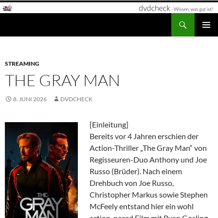
Zum
Inhalt
Suchen
dvdcheck – Wissen, was gut ist!
springen
PRIMÄR
MENÜ
STREAMING
THE GRAY MAN
8. JUNI 2026
DVDCHECK
[Einleitung]
Bereits vor 4 Jahren erschien der
Action-Thriller „The Gray Man“ von
Regisseuren-Duo Anthony und Joe
Russo (Brüder). Nach einem
Drehbuch von Joe Russo,
Christopher Markus sowie Stephen
McFeely entstand hier ein wohl
action-paced Film mit Ryan Gosling