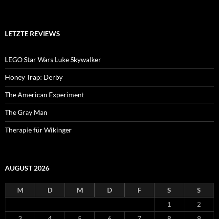
LETZTE REVIEWS
LEGO Star Wars Luke Skywalker
Honey Trap: Derby
The American Experiment
The Gray Man
Therapie für Wikinger
AUGUST 2026
M
D
M
D
F
S
S
1
2
3
4
5
6
7
8
9