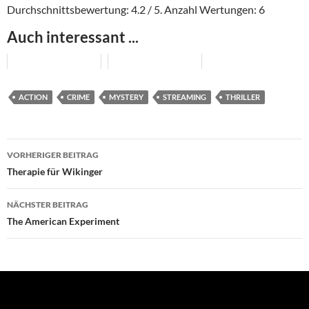
Durchschnittsbewertung:
4.2
/ 5. Anzahl Wertungen:
6
Auch interessant ...
ACTION
CRIME
MYSTERY
STREAMING
THRILLER
Beitragsnavigation
VORHERIGER BEITRAG
Therapie für Wikinger
NÄCHSTER BEITRAG
The American Experiment