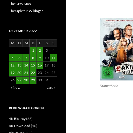
The Gray Man
Therapie für Wikinger
DEZEMBER 2022
M
D
M
D
F
S
S
1
2
3
4
5
6
7
8
9
10
11
12
13
14
15
16
17
18
19
20
21
22
23
24
25
26
27
28
29
30
31
Drama/Serie
« Nov.
Jan. »
REVIEW-KATEGORIEN
4K Blu-ray
(68)
4K Download
(10)
Blu-ray
(1.622)