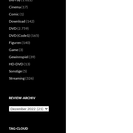
Cinema
(17)
Comic
(1)
Download
(142)
DVD
(2.759)
DVD (Code1)
(165)
Figuren
(140)
Game
(3)
Gewinnspiel
(39)
HD-DVD
(13)
Sonstige
(5)
Streaming
(326)
REVIEW-ARCHIV
Review-
Archiv
TAG-CLOUD