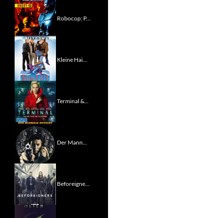
Robocop: P...
Kleine Hai...
Terminal &...
Der Mann...
Beforeigne...