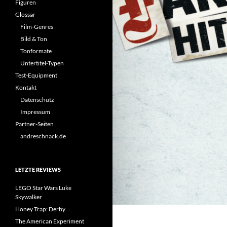
Figuren
Glossar
Film-Genres
Bild & Ton
Tonformate
Untertitel-Typen
Test-Equipment
Kontakt
Datenschutz
Impressum
Partner-Seiten
andreschnack.de
LETZTE REVIEWS
LEGO Star Wars Luke
Skywalker
Honey Trap: Derby
The American Experiment