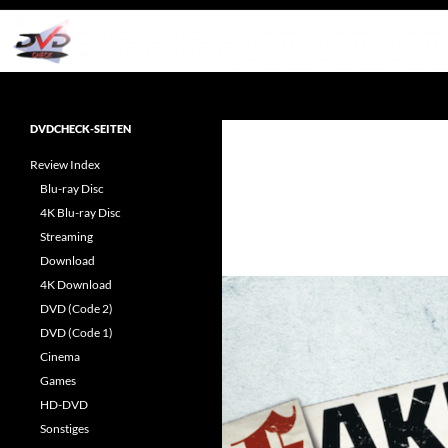
Zum
Inhalt
springen
Suchen
dvdcheck – Wissen, was gut ist!
Reviews rund ums Heimkino &
DVDCHECK-SEITEN
Popkultur
Review Index
Blu-ray Disc
4K Blu-ray Disc
Streaming
Download
4K Download
DVD (Code 2)
DVD (Code 1)
Cinema
Games
HD-DVD
Sonstiges