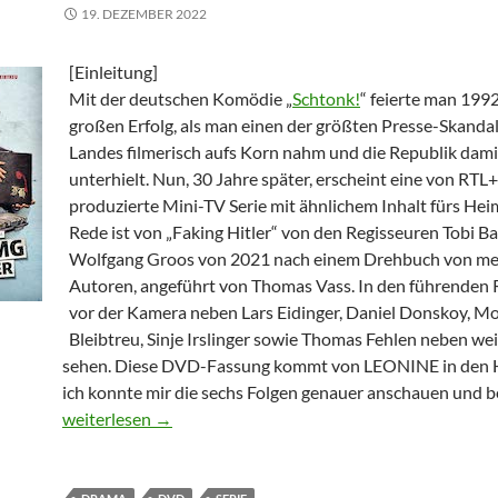
19. DEZEMBER 2022
[Einleitung]
Mit der deutschen Komödie „
Schtonk!
“ feierte man 199
großen Erfolg, als man einen der größten Presse-Skandal
Landes filmerisch aufs Korn nahm und die Republik dami
unterhielt. Nun, 30 Jahre später, erscheint eine von RTL+
produzierte Mini-TV Serie mit ähnlichem Inhalt fürs Hei
Rede ist von „Faking Hitler“ von den Regisseuren Tobi 
Wolfgang Groos von 2021 nach einem Drehbuch von m
Autoren, angeführt von Thomas Vass. In den führenden R
vor der Kamera neben Lars Eidinger, Daniel Donskoy, Mo
Bleibtreu, Sinje Irslinger sowie Thomas Fehlen neben we
sehen. Diese DVD-Fassung kommt von LEONINE in den 
ich konnte mir die sechs Folgen genauer anschauen und be
Faking Hitler
weiterlesen
→