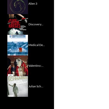
Alien 3
Discovery...
Medical De...
Valentino:...
Julian Sch...