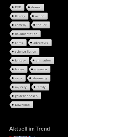
DVD
drama
Blu-ray
action
comedy
thriller
dokumentation
crime
adventure
science-fiction
fantasy
animation
horror
romance
serie
streaming
mystery
family
goldener haken
Download
Aktuell im Trend