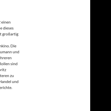
2 einen
e dieses
t großartig
mkino. Die
Baumann und
ehreren
ollen sind
ritz
iteren zu
Handel und
richte.