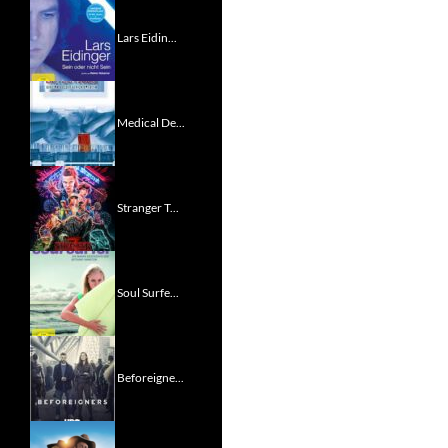
Lars Eidin...
Medical De...
Stranger T...
Soul Surfe...
Beforeigne...