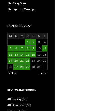
The Gray Man
Therapie für Wikinger
DEZEMBER 2022
M
D
M
D
F
S
S
1
2
3
4
5
6
7
8
9
10
11
12
13
14
15
16
17
18
19
20
21
22
23
24
25
26
27
28
29
30
31
« Nov.
Jan. »
REVIEW-KATEGORIEN
4K Blu-ray
(68)
4K Download
(10)
Blu-ray
(1.622)