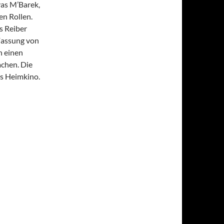
as M’Barek,
en Rollen.
s Reiber
Fassung von
n einen
achen. Die
rs Heimkino.