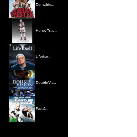
Der wilde...
Honey Trap...
Life itsel...
Double Vis...
Fast &...