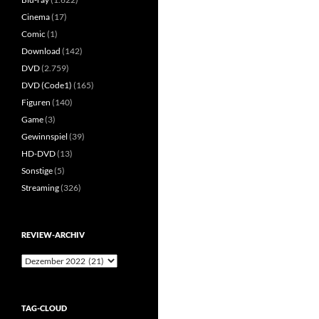
Cinema
(17)
Comic
(1)
Download
(142)
DVD
(2.759)
DVD (Code1)
(165)
Figuren
(140)
Game
(3)
Gewinnspiel
(39)
HD-DVD
(13)
Sonstige
(5)
Streaming
(326)
REVIEW-ARCHIV
Review-
Archiv
TAG-CLOUD