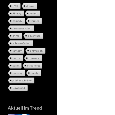
DVD
drama
Blu-ray
action
comedy
thriller
dokumentation
crime
adventure
science-fiction
fantasy
animation
horror
romance
serie
streaming
mystery
family
goldener haken
Download
Aktuell im Trend