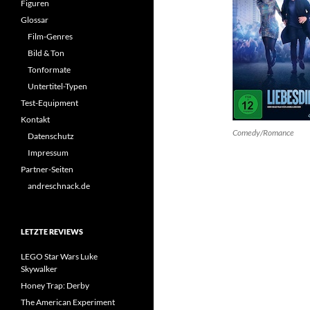
Figuren
Glossar
Film-Genres
Bild & Ton
Tonformate
Untertitel-Typen
Test-Equipment
Kontakt
Comedy/Romance
Datenschutz
Impressum
Partner-Seiten
andreschnack.de
LETZTE REVIEWS
LEGO Star Wars Luke
Skywalker
Honey Trap: Derby
The American Experiment