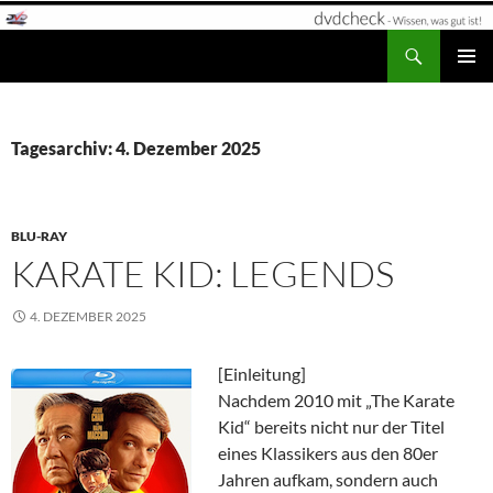
Zum
Inhalt
Suchen
dvdcheck – Wissen, was gut ist!
springen
PRIMÄR
MENÜ
Tagesarchiv: 4. Dezember 2025
BLU-RAY
KARATE KID: LEGENDS
4. DEZEMBER 2025
[Einleitung]
Nachdem 2010 mit „The Karate
Kid“ bereits nicht nur der Titel
eines Klassikers aus den 80er
Jahren aufkam, sondern auch