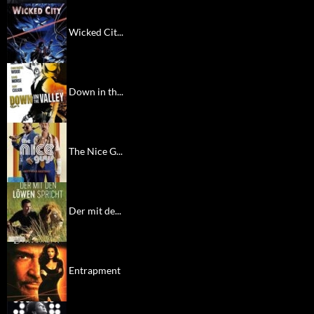
Wicked Cit...
Down in th...
The Nice G...
Der mit de...
Entrapment