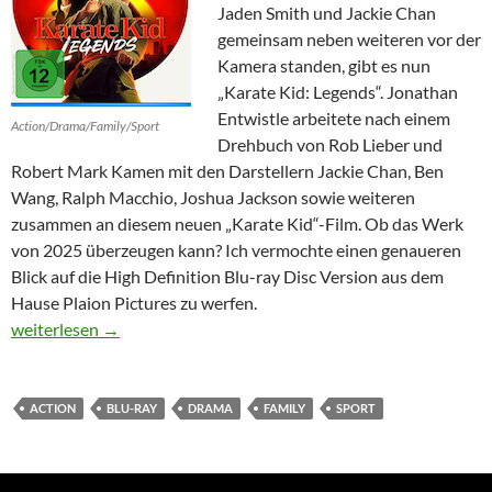
Jaden Smith und Jackie Chan
gemeinsam neben weiteren vor der
Kamera standen, gibt es nun
„Karate Kid: Legends“. Jonathan
Entwistle arbeitete nach einem
Action/Drama/Family/Sport
Drehbuch von Rob Lieber und
Robert Mark Kamen mit den Darstellern Jackie Chan, Ben
Wang, Ralph Macchio, Joshua Jackson sowie weiteren
zusammen an diesem neuen „Karate Kid“-Film. Ob das Werk
von 2025 überzeugen kann? Ich vermochte einen genaueren
Blick auf die High Definition Blu-ray Disc Version aus dem
Hause Plaion Pictures zu werfen.
Karate Kid: Legends
weiterlesen
→
ACTION
BLU-RAY
DRAMA
FAMILY
SPORT