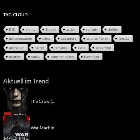
TAG-CLOUD
DVD
drama
Blu-ray
action
comedy
thriller
dokumentation
crime
adventure
science-fiction
fantasy
animation
horror
romance
serie
streaming
mystery
family
goldener haken
Download
Aktuell im Trend
The Crow (...
War Machin...