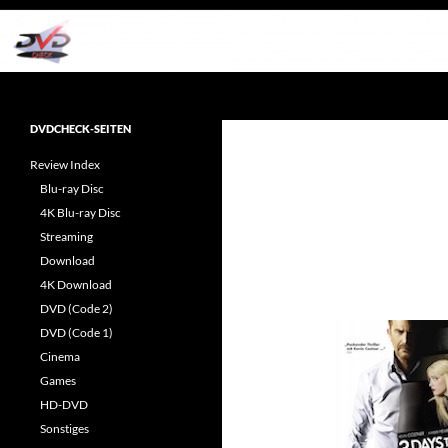
Zum
Inhalt
springen
Suchen
dvdcheck – Wissen, was gut ist!
Reviews rund ums Heimkino &
DVDCHECK-SEITEN
Popkultur
Review Index
Blu-ray Disc
4K Blu-ray Disc
Streaming
Download
4K Download
DVD (Code 2)
DVD (Code 1)
Cinema
Games
HD-DVD
Sonstiges