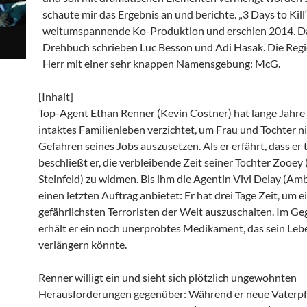
schaute mir das Ergebnis an und berichte. „3 Days to Kill“
weltumspannende Ko-Produktion und erschien 2014. D
Drehbuch schrieben Luc Besson und Adi Hasak. Die Regie
Herr mit einer sehr knappen Namensgebung: McG.
[Inhalt]
Top-Agent Ethan Renner (Kevin Costner) hat lange Jahre 
intaktes Familienleben verzichtet, um Frau und Tochter n
Gefahren seines Jobs auszusetzen. Als er erfährt, dass er 
beschließt er, die verbleibende Zeit seiner Tochter Zooey 
Steinfeld) zu widmen. Bis ihm die Agentin Vivi Delay (Am
einen letzten Auftrag anbietet: Er hat drei Tage Zeit, um e
gefährlichsten Terroristen der Welt auszuschalten. Im G
erhält er ein noch unerprobtes Medikament, das sein Leb
verlängern könnte.
Renner willigt ein und sieht sich plötzlich ungewohnten
Herausforderungen gegenüber: Während er neue Vaterpf