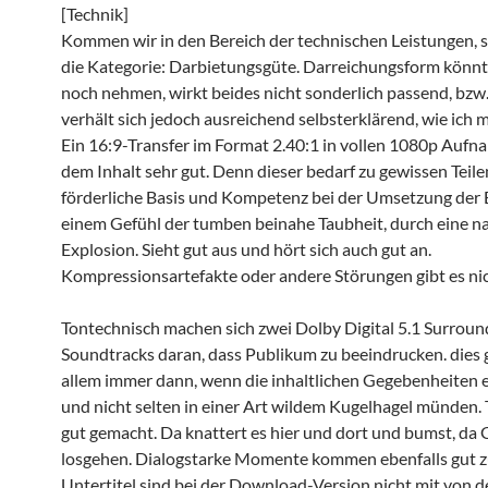
[Technik]
Kommen wir in den Bereich der technischen Leistungen, 
die Kategorie: Darbietungsgüte. Darreichungsform könn
noch nehmen, wirkt beides nicht sonderlich passend, bzw
verhält sich jedoch ausreichend selbsterklärend, wie ich m
Ein 16:9-Transfer im Format 2.40:1 in vollen 1080p Aufn
dem Inhalt sehr gut. Denn dieser bedarf zu gewissen Teile
förderliche Basis und Kompetenz bei der Umsetzung der E
einem Gefühl der tumben beinahe Taubheit, durch eine n
Explosion. Sieht gut aus und hört sich auch gut an.
Kompressionsartefakte oder andere Störungen gibt es nic
Tontechnisch machen sich zwei Dolby Digital 5.1 Surroun
Soundtracks daran, dass Publikum zu beeindrucken. dies g
allem immer dann, wenn die inhaltlichen Gegebenheiten e
und nicht selten in einer Art wildem Kugelhagel münden.
gut gemacht. Da knattert es hier und dort und bumst, da
losgehen. Dialogstarke Momente kommen ebenfalls gut z
Untertitel sind bei der Download-Version nicht mit von de