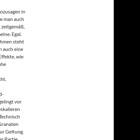
sozusagen in
te man auch
. zeitgemäß,
eine. Egal.
ahmen steht
n auch eine
ffekte, wie
ahe
ht.
d-
elingt vor
skalieren
 Technisch
 Granaten
ur Geltung.
r Partie.