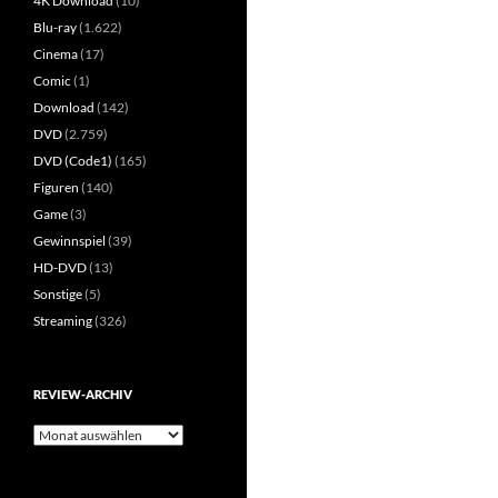
4K Download
(10)
Blu-ray
(1.622)
Cinema
(17)
Comic
(1)
Download
(142)
DVD
(2.759)
DVD (Code1)
(165)
Figuren
(140)
Game
(3)
Gewinnspiel
(39)
HD-DVD
(13)
Sonstige
(5)
Streaming
(326)
REVIEW-ARCHIV
Review-
Archiv