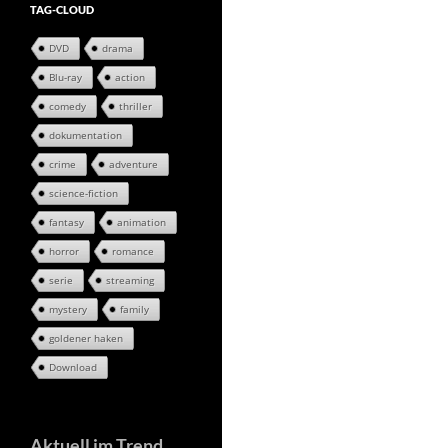
TAG-CLOUD
DVD
drama
Blu-ray
action
comedy
thriller
dokumentation
crime
adventure
science-fiction
fantasy
animation
horror
romance
serie
streaming
mystery
family
goldener haken
Download
Aktuell im Trend