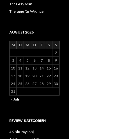
The Gray Man
Therapie für Wikinger
AUGUST 2026
M
D
M
D
F
S
S
1
2
3
4
5
6
7
8
9
10
11
12
13
14
15
16
17
18
19
20
21
22
23
24
25
26
27
28
29
30
31
« Juli
REVIEW-KATEGORIEN
4K Blu-ray
(68)