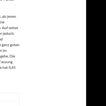
, als jenen
ine
. Auf seiner
r jedoch,
nd
n ganz guten
n im
ngehe. Die
 Fassung
e hat 4,45