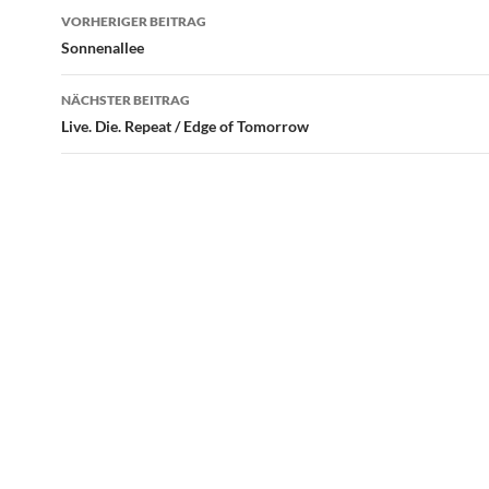
Beitragsnavigation
VORHERIGER BEITRAG
Sonnenallee
NÄCHSTER BEITRAG
Live. Die. Repeat / Edge of Tomorrow