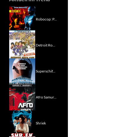
Robocop: P...
Detroit Ro...
Superschif...
Afro Samur...
Shriek