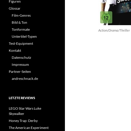
Figuren
Glossar
Film-Genres
Bild & Ton
Tonformate
Action/Drama/Thriller
Untertitel-Typen
Test-Equipment
Kontakt
Datenschutz
Impressum
Partner-Seiten
andreschnack.de
LETZTE REVIEWS
LEGO Star Wars Luke
Skywalker
Honey Trap: Derby
The American Experiment