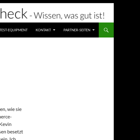
TEST-EQUIPMENT
KONTAKT
PARTNER-SEITEN
en, wie sie
erce-
 Kevin
sen besetzt
ein. Ich