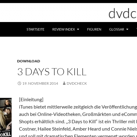
STARTSEITE
REVIEW INDEX
FIGUREN
GLOSSAR
DOWNLOAD
3 DAYS TO KILL
19. NOVEMBER 2014
DVDCHECK
[Einleitung]
iTunes bietet mittlerweile zeitgleich die Veröffentlichung
auch bei Online-Videotheken, Großmärkten und eComm
Shopts erhältlich sind. „3 Days to Kill“ ist ein Thriller mit
Costner, Hailee Steinfeld, Amber Heard und Connie Niel
und soll mit dramatischen Elementen vermengt worden s