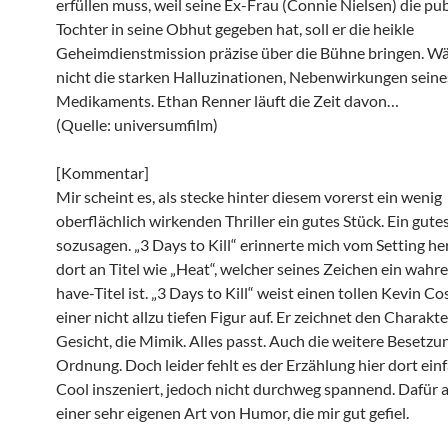
erfüllen muss, weil seine Ex-Frau (Connie Nielsen) die pu
Tochter in seine Obhut gegeben hat, soll er die heikle
Geheimdienstmission präzise über die Bühne bringen. Wä
nicht die starken Halluzinationen, Nebenwirkungen seine
Medikaments. Ethan Renner läuft die Zeit davon…
(Quelle: universumfilm)
[Kommentar]
Mir scheint es, als stecke hinter diesem vorerst ein wenig
oberflächlich wirkenden Thriller ein gutes Stück. Ein gute
sozusagen. „3 Days to Kill“ erinnerte mich vom Setting he
dort an Titel wie „Heat“, welcher seines Zeichen ein wahr
have-Titel ist. „3 Days to Kill“ weist einen tollen Kevin Co
einer nicht allzu tiefen Figur auf. Er zeichnet den Charakte
Gesicht, die Mimik. Alles passt. Auch die weitere Besetzun
Ordnung. Doch leider fehlt es der Erzählung hier dort einf
Cool inszeniert, jedoch nicht durchweg spannend. Dafür 
einer sehr eigenen Art von Humor, die mir gut gefiel.