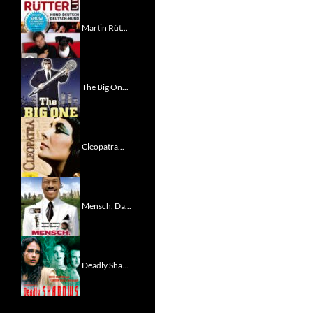
Martin Rüt...
The Big On...
Cleopatra...
Mensch, Da...
Deadly Sha...