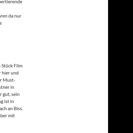
bertierende
ren da nur
s
s Stück Film
r hier und
er Must-
stner in
r gut, sein
g ist in
ach an Biss.
aber mit