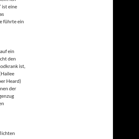
 ist eine
as
 führte ein
auf ein
icht den
todkrank ist,
(Hailee
ber Heard)
inen der
egenzug
en
lichten