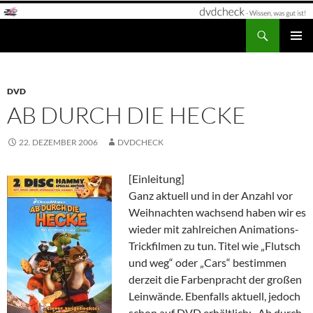
Zum
Inhalt
Suchen
dvdcheck – Wissen, was gut ist!
springen
PRIMÄR
MENÜ
DVD
AB DURCH DIE HECKE
22. DEZEMBER 2006
DVDCHECK
[Einleitung]
Ganz aktuell und in der Anzahl vor
Weihnachten wachsend haben wir es
wieder mit zahlreichen Animations-
Trickfilmen zu tun. Titel wie „Flutsch
und weg“ oder „Cars“ bestimmen
derzeit die Farbenpracht der großen
Leinwände. Ebenfalls aktuell, jedoch
schon auf DVD erhältlich: „Ab durch