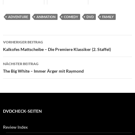
ADVENTURE
ANIMATION
COMEDY
DVD
FAMILY
Beitragsnavigation
VORHERIGER BEITRAG
Kalkofes Mattscheibe – Die Premiere Klassiker (2. Staffel)
NÄCHSTER BEITRAG
The Big White – Immer Ärger mit Raymond
DVDCHECK-SEITEN
Review Index