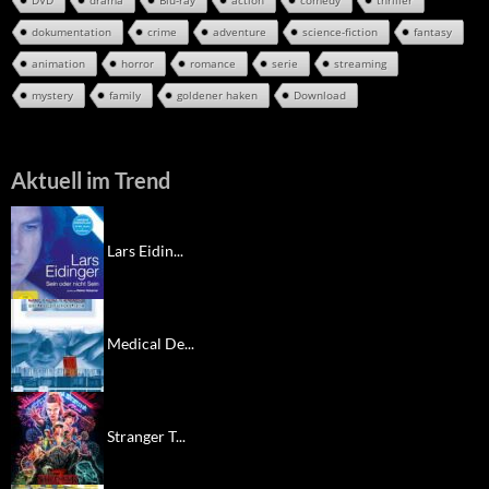
dokumentation
crime
adventure
science-fiction
fantasy
animation
horror
romance
serie
streaming
mystery
family
goldener haken
Download
Aktuell im Trend
Lars Eidin...
Medical De...
Stranger T...