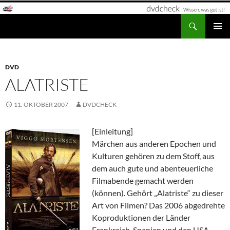
Zum
Inhalt
Suchen
dvdcheck – Wissen, was gut ist!
springen
PRIMÄR
MENÜ
DVD
ALATRISTE
11. OKTOBER 2007
DVDCHECK
[Einleitung]
Märchen aus anderen Epochen und
Kulturen gehören zu dem Stoff, aus
dem auch gute und abenteuerliche
Filmabende gemacht werden
(können). Gehört „Alatriste“ zu dieser
Art von Filmen? Das 2006 abgedrehte
Koproduktionen der Länder
Frankreich, Spanien und den USA