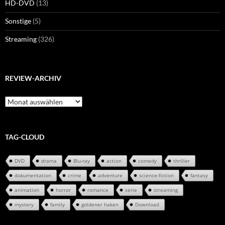
HD-DVD
(13)
Sonstige
(5)
Streaming
(326)
REVIEW-ARCHIV
Review-
Archiv
TAG-CLOUD
DVD
drama
Blu-ray
action
comedy
thriller
dokumentation
crime
adventure
science-fiction
fantasy
animation
horror
romance
serie
streaming
mystery
family
goldener haken
Download