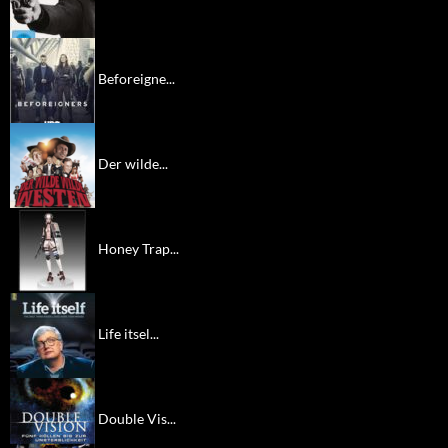
Beforeigne...
Der wilde...
Honey Trap...
Life itsel...
Double Vis...