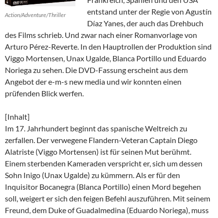
entstand unter der Regie von Agustín
Action/Adventure/Thriller
Díaz Yanes, der auch das Drehbuch
des Films schrieb. Und zwar nach einer Romanvorlage von
Arturo Pérez-Reverte. In den Hauptrollen der Produktion sind
Viggo Mortensen, Unax Ugalde, Blanca Portillo und Eduardo
Noriega zu sehen. Die DVD-Fassung erscheint aus dem
Angebot der e-m-s new media und wir konnten einen
prüfenden Blick werfen.
[Inhalt]
Im 17. Jahrhundert beginnt das spanische Weltreich zu
zerfallen. Der verwegene Flandern-Veteran Captain Diego
Alatriste (Viggo Mortensen) ist für seinen Mut berühmt.
Einem sterbenden Kameraden verspricht er, sich um dessen
Sohn Inigo (Unax Ugalde) zu kümmern. Als er für den
Inquisitor Bocanegra (Blanca Portillo) einen Mord begehen
soll, weigert er sich den feigen Befehl auszuführen. Mit seinem
Freund, dem Duke of Guadalmedina (Eduardo Noriega), muss