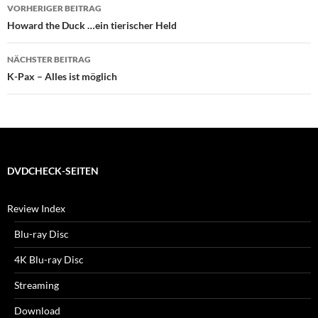
Beitragsnavigation
VORHERIGER BEITRAG
Howard the Duck …ein tierischer Held
NÄCHSTER BEITRAG
K-Pax – Alles ist möglich
DVDCHECK-SEITEN
Review Index
Blu-ray Disc
4K Blu-ray Disc
Streaming
Download