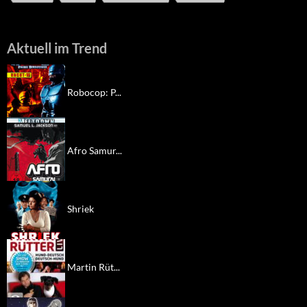
Aktuell im Trend
Robocop: P...
Afro Samur...
Shriek
Martin Rüt...