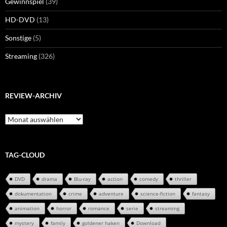
Gewinnspiel
(39)
HD-DVD
(13)
Sonstige
(5)
Streaming
(326)
REVIEW-ARCHIV
Review-
Archiv
TAG-CLOUD
DVD
drama
Blu-ray
action
comedy
thriller
dokumentation
crime
adventure
science-fiction
fantasy
animation
horror
romance
serie
streaming
mystery
family
goldener haken
Download