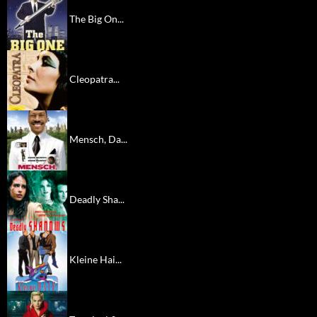
The Big On...
Cleopatra...
Mensch, Da...
Deadly Sha...
Kleine Hai...