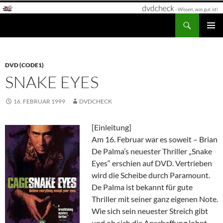
Zum
Inhalt
Suchen
dvdcheck – Wissen, was gut ist!
springen
PRIMÄR
MENÜ
DVD (CODE1)
SNAKE EYES
16. FEBRUAR 1999
DVDCHECK
[Einleitung]
Am 16. Februar war es soweit – Brian
De Palma’s neuester Thriller „Snake
Eyes“ erschien auf DVD. Vertrieben
wird die Scheibe durch Paramount.
De Palma ist bekannt für gute
Thriller mit seiner ganz eigenen Note.
Wie sich sein neuester Streich gibt
und ob sich die Anschaffung lohnt,