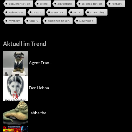
dokumentation
crime
adventure
science-fiction
fantasy
animation
horror
romance
serie
streaming
mystery
family
goldener haken
Download
Aktuell im Trend
Agent Fran...
Der Liebha...
Jabba the...