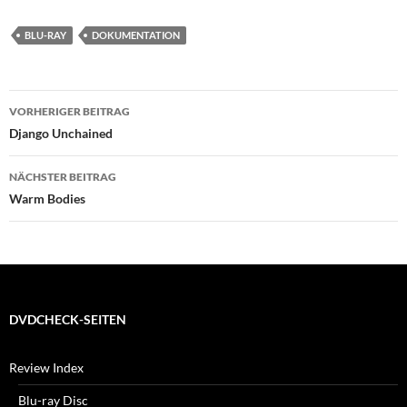
BLU-RAY
DOKUMENTATION
Beitragsnavigation
VORHERIGER BEITRAG
Django Unchained
NÄCHSTER BEITRAG
Warm Bodies
DVDCHECK-SEITEN
Review Index
Blu-ray Disc