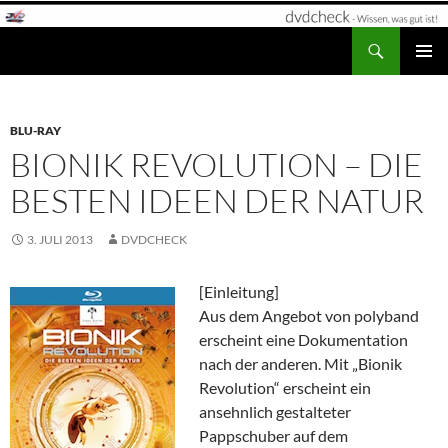
Zum
Inhalt
Suchen
dvdcheck – Wissen, was gut ist!
springen
PRIMÄR
MENÜ
BLU-RAY
BIONIK REVOLUTION – DIE
BESTEN IDEEN DER NATUR
3. JULI 2013
DVDCHECK
[Einleitung]
Aus dem Angebot von polyband
erscheint eine Dokumentation
nach der anderen. Mit „Bionik
Revolution“ erscheint ein
ansehnlich gestalteter
Pappschuber auf dem