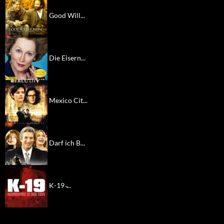
Good Will...
Die Eisern...
Mexico Cit...
Darf ich B...
K-19 ̵...