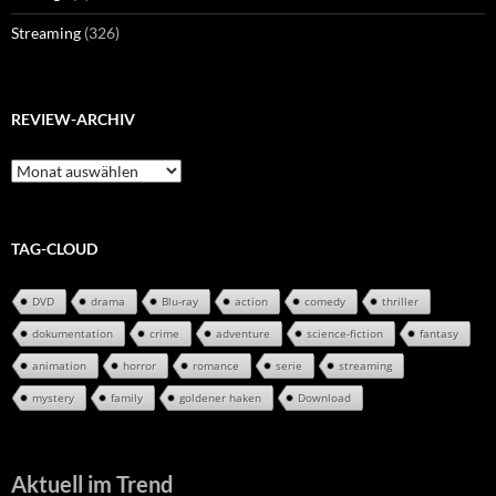
Streaming
(326)
REVIEW-ARCHIV
Review-
Archiv
TAG-CLOUD
DVD
drama
Blu-ray
action
comedy
thriller
dokumentation
crime
adventure
science-fiction
fantasy
animation
horror
romance
serie
streaming
mystery
family
goldener haken
Download
Aktuell im Trend