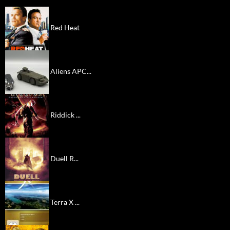
Red Heat
Aliens APC...
Riddick ...
Duell R...
Terra X ...