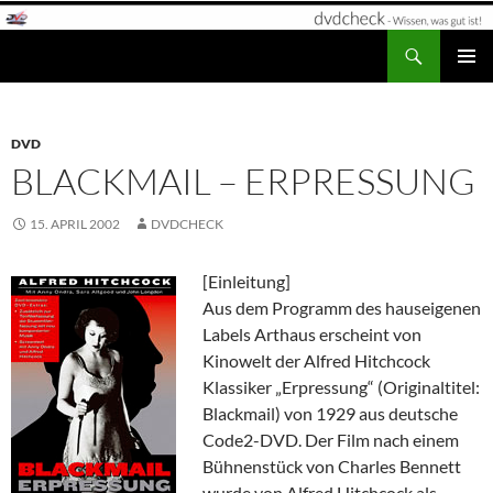
Zum
Inhalt
Suchen
dvdcheck – Wissen, was gut ist!
springen
PRIMÄR
MENÜ
DVD
BLACKMAIL – ERPRESSUNG
15. APRIL 2002
DVDCHECK
[Einleitung]
Aus dem Programm des hauseigenen
Labels Arthaus erscheint von
Kinowelt der Alfred Hitchcock
Klassiker „Erpressung“ (Originaltitel:
Blackmail) von 1929 aus deutsche
Code2-DVD. Der Film nach einem
Bühnenstück von Charles Bennett
wurde von Alfred Hitchcock als