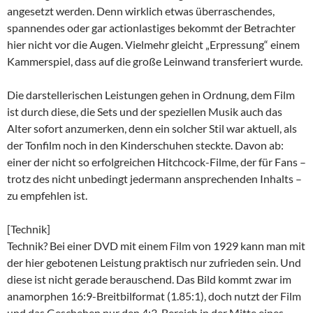
angesetzt werden. Denn wirklich etwas überraschendes,
spannendes oder gar actionlastiges bekommt der Betrachter
hier nicht vor die Augen. Vielmehr gleicht „Erpressung“ einem
Kammerspiel, dass auf die große Leinwand transferiert wurde.
Die darstellerischen Leistungen gehen in Ordnung, dem Film
ist durch diese, die Sets und der speziellen Musik auch das
Alter sofort anzumerken, denn ein solcher Stil war aktuell, als
der Tonfilm noch in den Kinderschuhen steckte. Davon ab:
einer der nicht so erfolgreichen Hitchcock-Filme, der für Fans –
trotz des nicht unbedingt jedermann ansprechenden Inhalts –
zu empfehlen ist.
[Technik]
Technik? Bei einer DVD mit einem Film von 1929 kann man mit
der hier gebotenen Leistung praktisch nur zufrieden sein. Und
diese ist nicht gerade berauschend. Das Bild kommt zwar im
anamorphen 16:9-Breitbilformat (1.85:1), doch nutzt der Film
und das Geschehen nur den 4:3-Bereich in der Mitte eines