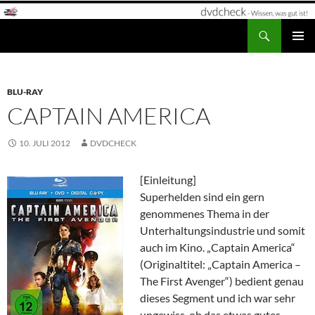
Zum
Inhalt
Suchen
dvdcheck – Wissen, was gut ist!
springen
PRIMÄR
MENÜ
BLU-RAY
CAPTAIN AMERICA
10. JULI 2012
DVDCHECK
[Einleitung]
Superhelden sind ein gern
genommenes Thema in der
Unterhaltungsindustrie und somit
auch im Kino. „Captain America“
(Originaltitel: „Captain America –
The First Avenger“) bedient genau
dieses Segment und ich war sehr
ungewiss, ob das etwas gutes