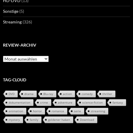
HD-DVD
(13)
Sonstige
(5)
Streaming
(326)
REVIEW-ARCHIV
Review-
Archiv
TAG-CLOUD
DVD
drama
Blu-ray
action
comedy
thriller
dokumentation
crime
adventure
science-fiction
fantasy
animation
horror
romance
serie
streaming
mystery
family
goldener haken
Download