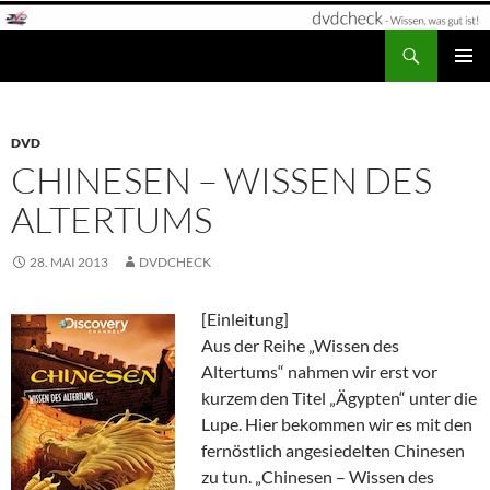
Zum
Inhalt
Suchen
dvdcheck – Wissen, was gut ist!
springen
PRIMÄR
MENÜ
DVD
CHINESEN – WISSEN DES
ALTERTUMS
28. MAI 2013
DVDCHECK
[Einleitung]
Aus der Reihe „Wissen des
Altertums“ nahmen wir erst vor
kurzem den Titel „Ägypten“ unter die
Lupe. Hier bekommen wir es mit den
fernöstlich angesiedelten Chinesen
zu tun. „Chinesen – Wissen des