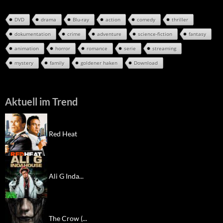
DVD
drama
Blu-ray
action
comedy
thriller
dokumentation
crime
adventure
science-fiction
fantasy
animation
horror
romance
serie
streaming
mystery
family
goldener haken
Download
Aktuell im Trend
Red Heat
Ali G Inda...
The Crow (...