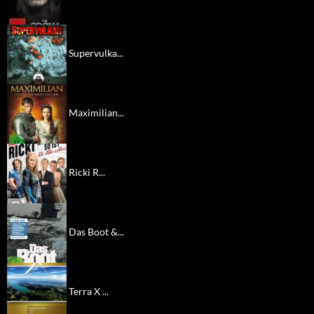
Supervulka...
Maximilian...
Ricki R...
Das Boot &...
Terra X ...