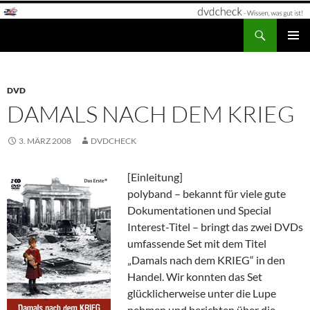
Zum
Inhalt
Suchen
dvdcheck – Wissen, was gut ist!
springen
PRIMÄR
MENÜ
DVD
DAMALS NACH DEM KRIEG
3. MÄRZ 2008
DVDCHECK
[Einleitung]
polyband – bekannt für viele gute
Dokumentationen und Special
Interest-Titel – bringt das zwei DVDs
umfassende Set mit dem Titel
„Damals nach dem KRIEG“ in den
Handel. Wir konnten das Set
glücklicherweise unter die Lupe
nehmen und berichten über die